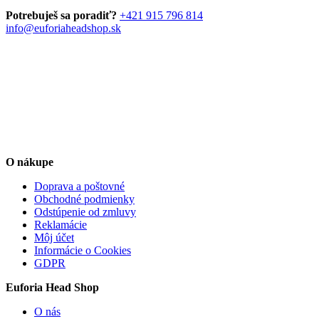
môžete
Potrebuješ sa poradiť?
+421 915 796 814
vybrať
info@euforiaheadshop.sk
na
stránke
produktu.
O nákupe
Doprava a poštovné
Obchodné podmienky
Odstúpenie od zmluvy
Reklamácie
Môj účet
Informácie o Cookies
GDPR
Euforia Head Shop
O nás