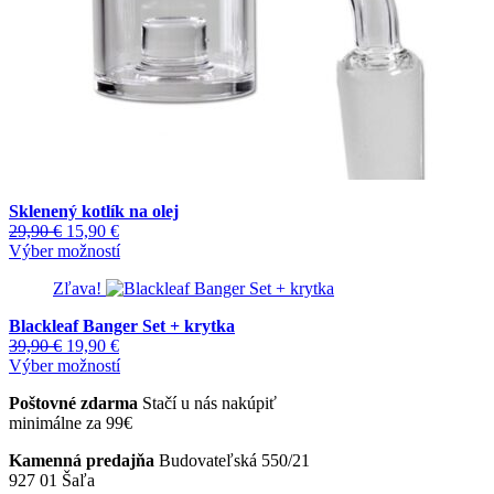
Sklenený kotlík na olej
Pôvodná
Aktuálna
29,90
€
15,90
€
cena
cena
Tento
Výber možností
bola:
je:
produkt
Zľava!
29,90 €.
15,90 €.
má
viacero
Blackleaf Banger Set + krytka
variantov.
Pôvodná
Aktuálna
39,90
€
19,90
€
Možnosti
cena
cena
Tento
Výber možností
si
bola:
je:
produkt
môžete
Poštovné zdarma
Stačí u nás nakúpiť
39,90 €.
19,90 €.
má
vybrať
minimálne za 99€
viacero
na
variantov.
stránke
Kamenná predajňa
Budovateľská 550/21
Možnosti
produktu.
927 01 Šaľa
si