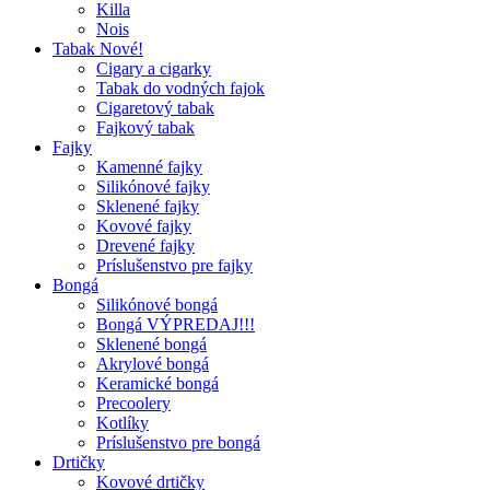
Killa
Nois
Tabak Nové!
Cigary a cigarky
Tabak do vodných fajok
Cigaretový tabak
Fajkový tabak
Fajky
Kamenné fajky
Silikónové fajky
Sklenené fajky
Kovové fajky
Drevené fajky
Príslušenstvo pre fajky
Bongá
Silikónové bongá
Bongá VÝPREDAJ!!!
Sklenené bongá
Akrylové bongá
Keramické bongá
Precoolery
Kotlíky
Príslušenstvo pre bongá
Drtičky
Kovové drtičky