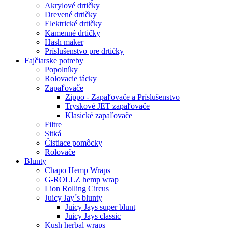
Akrylové drtičky
Drevené drtičky
Elektrické drtičky
Kamenné drtičky
Hash maker
Príslušenstvo pre drtičky
Fajčiarske potreby
Popolníky
Rolovacie tácky
Zapaľovače
Zippo - Zapaľovače a Príslušenstvo
Tryskové JET zapaľovače
Klasické zapaľovače
Filtre
Sitká
Čistiace pomôcky
Rolovače
Blunty
Chapo Hemp Wraps
G-ROLLZ hemp wrap
Lion Rolling Circus
Juicy Jay´s blunty
Juicy Jays super blunt
Juicy Jays classic
Kush herbal wraps