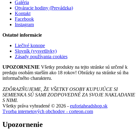
Galéria
Otváracie hodiny (Prevádzka)
Kontakt
Facebook
Instagram
Ostatné informácie
Liečivé konope
Slovník (vysvetlivky)
Zásady používania cookies
UPOZORNENIE
Všetky produkty na tejto stránke sú určené k
predaju osobám starším ako 18 rokov! Obrázky na stránke sú iba
informačného charakteru.
ZDÔRAZŇUJEME, ŽE VŠETKY OSOBY KUPUJÚCE SI
SEMIENKA SÚ SAMI ZODPOVEDNÉ ZA SVOJE NAKLADANIE
S NIMI.
Všetky práva vyhradené © 2026 -
euforiaheadshop.sk
Tvorba internetových obchodov - corteon.com
Upozornenie