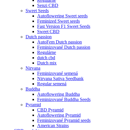
Regulárne
Senzi CBD
Sweet Seeds
Autoflowering Sweet seeds
Feminized Sweet seeds
Fast Version F1 Sweet Seeds
Sweet CBD
Dutch passion
AutoFem Dutch passion
Feminizované Dutch passion
Regulárne
dutch cbd
Dutch mix
Nirvana
Feminizované semená
Nirvana Sativa Seedbank
Regular semená
Buddha
Autoflowering Buddha
Feminizované Buddha Seeds
Pyramid
CBD Pyramid
Autoflowering Pyramid
Feminizované Pyramid seeds
American Strains