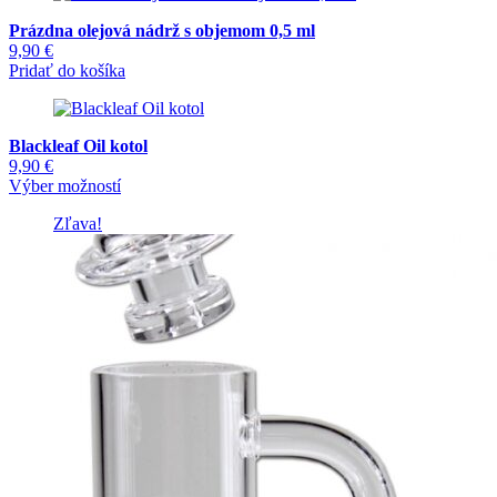
Prázdna olejová nádrž s objemom 0,5 ml
9,90
€
Pridať do košíka
Blackleaf Oil kotol
9,90
€
Tento
Výber možností
produkt
Zľava!
má
viacero
variantov.
Možnosti
si
môžete
vybrať
na
stránke
produktu.