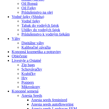
Oil Bongá
Oil Fajky
Príslušenstvo na olej
Vodné fajky (Shisha)
Vodné fajky
Tabak do vodných fajok
Uhlíky do vodných fajok
Príslušenstvo k vodným fajkám
Váhy
Digitálne váhy
Kalibračné závažia
Konopná kozmetika a potraviny
Oblečenie
Livestyle a Ostatné
Zip bags
Schovávačky
Krabičky
Hry
Poppers
Mikroskopy
Konopné semená
Anesia Seeds
Anesia seeds feminized
Anesia seeds autoflowering
Anesia seeds Landraces FEM