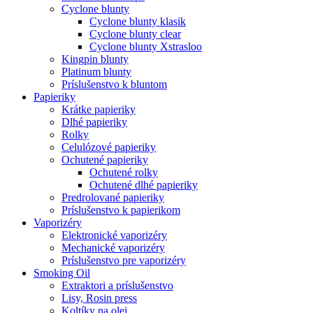
Cyclone blunty
Cyclone blunty klasik
Cyclone blunty clear
Cyclone blunty Xstrasloo
Kingpin blunty
Platinum blunty
Príslušenstvo k bluntom
Papieriky
Krátke papieriky
Dlhé papieriky
Rolky
Celulózové papieriky
Ochutené papieriky
Ochutené rolky
Ochutené dlhé papieriky
Predrolované papieriky
Príslušenstvo k papierikom
Vaporizéry
Elektronické vaporizéry
Mechanické vaporizéry
Príslušenstvo pre vaporizéry
Smoking Oil
Extraktori a príslušenstvo
Lisy, Rosin press
Koltíky na olej