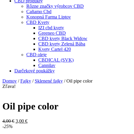
CBD produkty
Rôzne značky výrobcov CBD
Cañamo Cbd
Konopná Farma Liptov
CBD Kvety
IZI cbd kvety
Greeneo CBD
CBD kvety Black Widow
CBD kvety Zelená Bába
Kvety Cartel 420
CBD oleje
CBDICAL (SVK)
Cannilav
Darčekové poukážky
Domov
/
Fajky
/
Sklenené fajky
/ Oil pipe color
Zľava!
Oil pipe color
Pôvodná
Aktuálna
4,00
€
3,00
€
cena
cena
-25%
bola:
je: