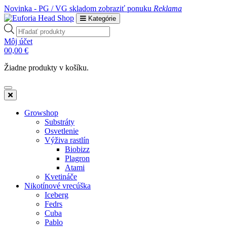
Novinka - PG / VG skladom
zobraziť ponuku
Reklama
Kategórie
Products
search
Môj účet
0
0,00
€
Žiadne produkty v košíku.
Growshop
Substráty
Osvetlenie
Výživa rastlín
Biobizz
Plagron
Atami
Kvetináče
Nikotínové vrecúška
Iceberg
Fedrs
Cuba
Pablo