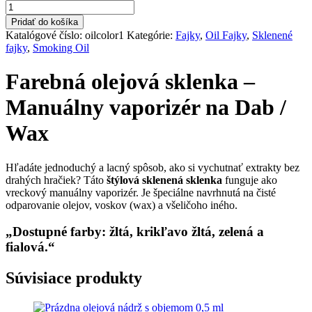
množstvo
4,00 €.
3,00 €.
Oil
Pridať do košíka
pipe
Katalógové číslo:
oilcolor1
Kategórie:
Fajky
,
Oil Fajky
,
Sklenené
color
fajky
,
Smoking Oil
Farebná olejová sklenka –
Manuálny vaporizér na Dab /
Wax
Hľadáte jednoduchý a lacný spôsob, ako si vychutnať extrakty bez
drahých hračiek? Táto
štýlová sklenená sklenka
funguje ako
vreckový manuálny vaporizér. Je špeciálne navrhnutá na čisté
odparovanie olejov, voskov (wax) a všeličoho iného.
„
Dostupné farby: žltá, krikľavo žltá, zelená a
fialová.“
Súvisiace produkty