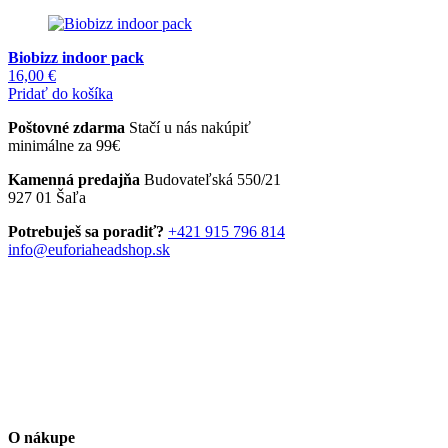
produkt
10,00 €
má
through
viacero
220,00 €
Biobizz indoor pack
variantov.
16,00
€
Možnosti
Pridať do košíka
si
môžete
Poštovné zdarma
Stačí u nás nakúpiť
vybrať
minimálne za 99€
na
stránke
Kamenná predajňa
Budovateľská 550/21
produktu.
927 01 Šaľa
Potrebuješ sa poradiť?
+421 915 796 814
info@euforiaheadshop.sk
O nákupe