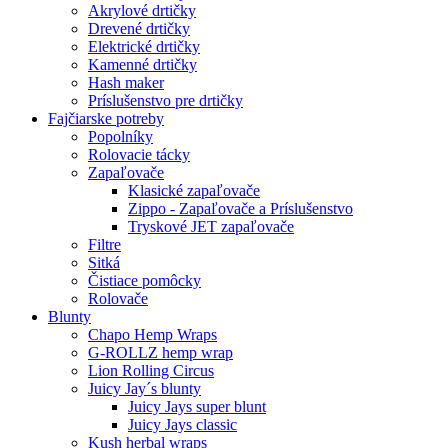
Akrylové drtičky
Drevené drtičky
Elektrické drtičky
Kamenné drtičky
Hash maker
Príslušenstvo pre drtičky
Fajčiarske potreby
Popolníky
Rolovacie tácky
Zapaľovače
Klasické zapaľovače
Zippo - Zapaľovače a Príslušenstvo
Tryskové JET zapaľovače
Filtre
Sitká
Čistiace pomôcky
Rolovače
Blunty
Chapo Hemp Wraps
G-ROLLZ hemp wrap
Lion Rolling Circus
Juicy Jay´s blunty
Juicy Jays super blunt
Juicy Jays classic
Kush herbal wraps