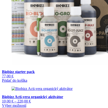
na
stránke
produktu.
Biobizz starter pack
77,00
€
Pridať do košíka
Biobizz Acti-vera organický aktivátor
Price
10,00
€
–
220,00
€
Tento
range:
Výber možností