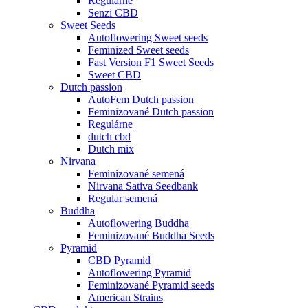
Regulárne
Senzi CBD
Sweet Seeds
Autoflowering Sweet seeds
Feminized Sweet seeds
Fast Version F1 Sweet Seeds
Sweet CBD
Dutch passion
AutoFem Dutch passion
Feminizované Dutch passion
Regulárne
dutch cbd
Dutch mix
Nirvana
Feminizované semená
Nirvana Sativa Seedbank
Regular semená
Buddha
Autoflowering Buddha
Feminizované Buddha Seeds
Pyramid
CBD Pyramid
Autoflowering Pyramid
Feminizované Pyramid seeds
American Strains