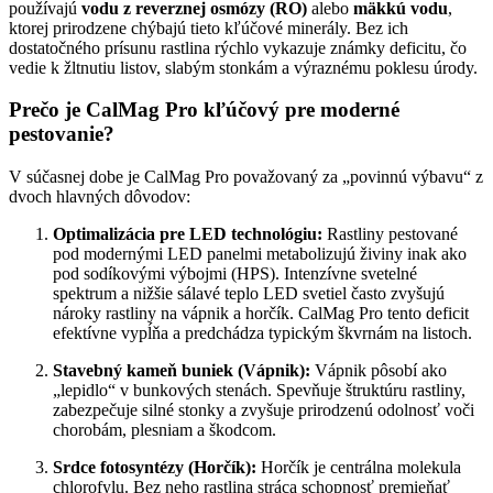
používajú
vodu z reverznej osmózy (RO)
alebo
mäkkú vodu
,
ktorej prirodzene chýbajú tieto kľúčové minerály. Bez ich
dostatočného prísunu rastlina rýchlo vykazuje známky deficitu, čo
vedie k žltnutiu listov, slabým stonkám a výraznému poklesu úrody.
Prečo je CalMag Pro kľúčový pre moderné
pestovanie?
V súčasnej dobe je CalMag Pro považovaný za „povinnú výbavu“ z
dvoch hlavných dôvodov:
Optimalizácia pre LED technológiu:
Rastliny pestované
pod modernými LED panelmi metabolizujú živiny inak ako
pod sodíkovými výbojmi (HPS). Intenzívne svetelné
spektrum a nižšie sálavé teplo LED svetiel často zvyšujú
nároky rastliny na vápnik a horčík. CalMag Pro tento deficit
efektívne vypĺňa a predchádza typickým škvrnám na listoch.
Stavebný kameň buniek (Vápnik):
Vápnik pôsobí ako
„lepidlo“ v bunkových stenách. Spevňuje štruktúru rastliny,
zabezpečuje silné stonky a zvyšuje prirodzenú odolnosť voči
chorobám, plesniam a škodcom.
Srdce fotosyntézy (Horčík):
Horčík je centrálna molekula
chlorofylu. Bez neho rastlina stráca schopnosť premieňať