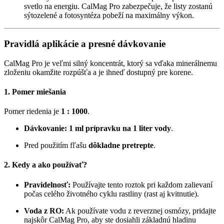
svetlo na energiu. CalMag Pro zabezpečuje, že listy zostanú
sýtozelené a fotosyntéza pobeží na maximálny výkon.
Pravidlá aplikácie a presné dávkovanie
CalMag Pro je veľmi silný koncentrát, ktorý sa vďaka minerálnemu
zloženiu okamžite rozpúšťa a je ihneď dostupný pre korene.
1. Pomer miešania
Pomer riedenia je
1 : 1000
.
Dávkovanie:
1 ml prípravku na 1 liter vody
.
Pred použitím fľašu
dôkladne pretrepte
.
2. Kedy a ako používať?
Pravidelnosť:
Používajte tento roztok pri každom zalievaní
počas celého životného cyklu rastliny (rast aj kvitnutie).
Voda z RO:
Ak používate vodu z reverznej osmózy, pridajte
najskôr CalMag Pro, aby ste dosiahli základnú hladinu