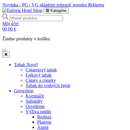
Novinka - PG / VG skladom
zobraziť ponuku
Reklama
Kategórie
Products
search
Môj účet
0
0,00
€
Žiadne produkty v košíku.
Tabak Nové!
Cigaretový tabak
Fajkový tabak
Cigary a cigarky
Tabak do vodných fajok
Growshop
Kvetináče
Substráty
Osvetlenie
Výživa rastlín
Biobizz
Plagron
Atami