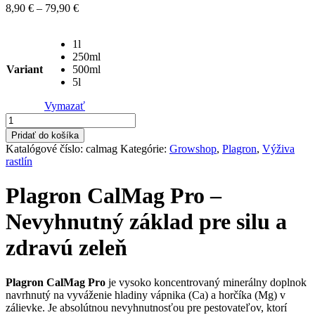
Price
8,90
€
–
79,90
€
range:
8,90 €
1l
through
250ml
79,90 €
Variant
500ml
5l
Vymazať
množstvo
Plagron
Pridať do košíka
CalMag
Katalógové číslo:
calmag
Kategórie:
Growshop
,
Plagron
,
Výživa
PRO
rastlín
-
vápnik
Plagron CalMag Pro –
horčík
Nevyhnutný základ pre silu a
zdravú zeleň
Plagron CalMag Pro
je vysoko koncentrovaný minerálny doplnok
navrhnutý na vyváženie hladiny vápnika (Ca) a horčíka (Mg) v
zálievke. Je absolútnou nevyhnutnosťou pre pestovateľov, ktorí