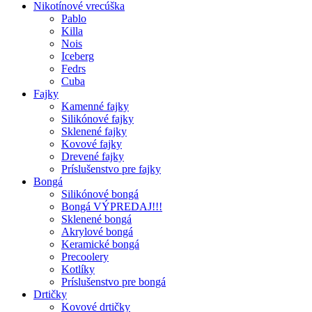
Nikotínové vrecúška
Pablo
Killa
Nois
Iceberg
Fedrs
Cuba
Fajky
Kamenné fajky
Silikónové fajky
Sklenené fajky
Kovové fajky
Drevené fajky
Príslušenstvo pre fajky
Bongá
Silikónové bongá
Bongá VÝPREDAJ!!!
Sklenené bongá
Akrylové bongá
Keramické bongá
Precoolery
Kotlíky
Príslušenstvo pre bongá
Drtičky
Kovové drtičky