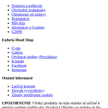
Doprava a poštovné
Obchodné podmienky
Odstúpenie od zmluvy
Reklamácie
Môj účet
Informácie o Cookies
GDPR
Euforia Head Shop
O nás
Galéria
Otváracie hodiny (Prevádzka)
Kontakt
Facebook
Instagram
Ostatné informácie
Liečivé konope
Slovník (vysvetlivky)
Zásady používania cookies
UPOZORNENIE
Všetky produkty na tejto stránke sú určené k
predaju osobám starším ako 18 rokov! Obrázky na stránke sú iba