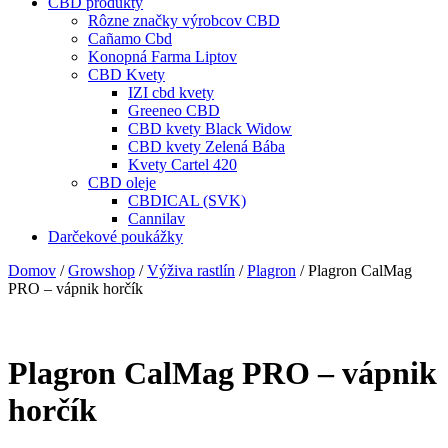
CBD produkty
Rôzne značky výrobcov CBD
Cañamo Cbd
Konopná Farma Liptov
CBD Kvety
IZI cbd kvety
Greeneo CBD
CBD kvety Black Widow
CBD kvety Zelená Bába
Kvety Cartel 420
CBD oleje
CBDICAL (SVK)
Cannilav
Darčekové poukážky
Domov
/
Growshop
/
Výživa rastlín
/
Plagron
/ Plagron CalMag
PRO – vápnik horčík
Plagron CalMag PRO – vápnik
horčík