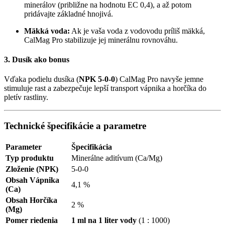
minerálov (približne na hodnotu EC 0,4), a až potom
pridávajte základné hnojivá.
Mäkká voda:
Ak je vaša voda z vodovodu príliš mäkká,
CalMag Pro stabilizuje jej minerálnu rovnováhu.
3. Dusík ako bonus
Vďaka podielu dusíka (
NPK 5-0-0
) CalMag Pro navyše jemne
stimuluje rast a zabezpečuje lepší transport vápnika a horčíka do
pletív rastliny.
Technické špecifikácie a parametre
Parameter
Špecifikácia
Typ produktu
Minerálne aditívum (Ca/Mg)
Zloženie (NPK)
5-0-0
Obsah Vápnika
4,1 %
(Ca)
Obsah Horčíka
2 %
(Mg)
Pomer riedenia
1 ml na 1 liter vody
(1 : 1000)