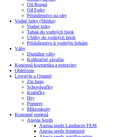
Oil Bongá
Oil Fajky
Príslušenstvo na olej
Vodné fajky (Shisha)
Vodné fajky
Tabak do vodných fajok
Uhlíky do vodných fajok
Príslušenstvo k vodným fajkám
Váhy
Digitálne váhy
Kalibračné závažia
Konopná kozmetika a potraviny
Oblečenie
Livestyle a Ostatné
Zip bags
Schovávačky
Krabičky
Hry
Poppers
Mikroskopy
Konopné semená
Anesia Seeds
Anesia seeds Landraces FEM
Anesia seeds feminized
Anesia seeds autoflowering