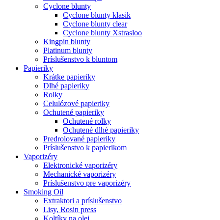
Cyclone blunty
Cyclone blunty klasik
Cyclone blunty clear
Cyclone blunty Xstrasloo
Kingpin blunty
Platinum blunty
Príslušenstvo k bluntom
Papieriky
Krátke papieriky
Dlhé papieriky
Rolky
Celulózové papieriky
Ochutené papieriky
Ochutené rolky
Ochutené dlhé papieriky
Predrolované papieriky
Príslušenstvo k papierikom
Vaporizéry
Elektronické vaporizéry
Mechanické vaporizéry
Príslušenstvo pre vaporizéry
Smoking Oil
Extraktori a príslušenstvo
Lisy, Rosin press
Koltíky na olej