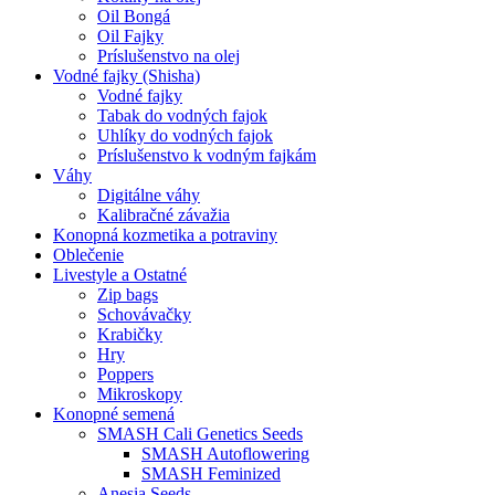
Oil Bongá
Oil Fajky
Príslušenstvo na olej
Vodné fajky (Shisha)
Vodné fajky
Tabak do vodných fajok
Uhlíky do vodných fajok
Príslušenstvo k vodným fajkám
Váhy
Digitálne váhy
Kalibračné závažia
Konopná kozmetika a potraviny
Oblečenie
Livestyle a Ostatné
Zip bags
Schovávačky
Krabičky
Hry
Poppers
Mikroskopy
Konopné semená
SMASH Cali Genetics Seeds
SMASH Autoflowering
SMASH Feminized
Anesia Seeds