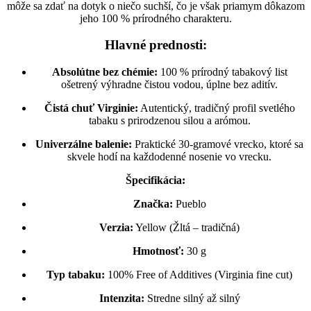
môže sa zdať na dotyk o niečo suchší, čo je však priamym dôkazom
jeho 100 % prírodného charakteru.
Hlavné prednosti:
Absolútne bez chémie:
100 % prírodný tabakový list
ošetrený výhradne čistou vodou, úplne bez aditív.
Čistá chuť Virginie:
Autentický, tradičný profil svetlého
tabaku s prirodzenou silou a arómou.
Univerzálne balenie:
Praktické 30-gramové vrecko, ktoré sa
skvele hodí na každodenné nosenie vo vrecku.
Špecifikácia:
Značka:
Pueblo
Verzia:
Yellow (Žltá – tradičná)
Hmotnosť:
30 g
Typ tabaku:
100% Free of Additives (Virginia fine cut)
Intenzita:
Stredne silný až silný