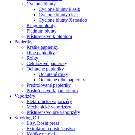
Cyclone blunty
Cyclone blunty klasik
Cyclone blunty clear
Cyclone blunty Xstrasloo
Kingpin blunty
Platinum blunty
Príslušenstvo k bluntom
Papieriky
Krátke papieriky
Dlhé papieriky
Rolky
Celulózové papieriky
Ochutené papieriky
Ochutené rolky
Ochutené dlhé papieriky
Predrolované papieriky
Príslušenstvo k papierikom
Vaporizéry
Elektronické vaporizéry
Mechanické vaporizéry
Príslušenstvo pre vaporizéry
Smoking Oil
Lisy, Rosin press
Extraktori a príslušenstvo
Koltíky na olej