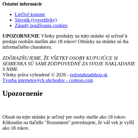
Ostatné informácie
Liečivé konope
Slovník (vysvetlivky)
Zásady používania cookies
UPOZORNENIE
Všetky produkty na tejto stránke sú určené k
predaju osobám starším ako 18 rokov! Obrázky na stránke sú iba
informačného charakteru.
ZDÔRAZŇUJEME, ŽE VŠETKY OSOBY KUPUJÚCE SI
SEMIENKA SÚ SAMI ZODPOVEDNÉ ZA SVOJE NAKLADANIE
S NIMI.
Všetky práva vyhradené © 2026 -
euforiaheadshop.sk
Tvorba internetových obchodov - corteon.com
Upozornenie
Obsah na tejto stránke je určený pre osoby staršie ako 18 rokov.
Kliknutím na tlačidlo "Rozumiem" potvrdzujete, že váš vek je vyšší
ako 18 rokov.