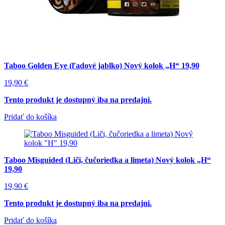
Taboo Golden Eye (ľadové jablko) Nový kolok „H“ 19,90
19,90
€
Tento produkt je dostupný iba na predajni.
Pridať do košíka
Taboo Misguided (Liči, čučoriedka a limeta) Nový kolok „H“
19,90
19,90
€
Tento produkt je dostupný iba na predajni.
Pridať do košíka