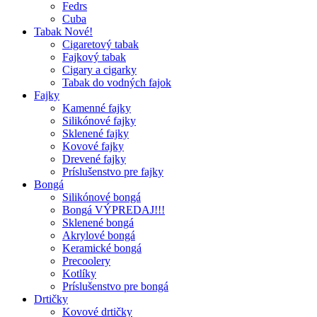
Fedrs
Cuba
Tabak Nové!
Cigaretový tabak
Fajkový tabak
Cigary a cigarky
Tabak do vodných fajok
Fajky
Kamenné fajky
Silikónové fajky
Sklenené fajky
Kovové fajky
Drevené fajky
Príslušenstvo pre fajky
Bongá
Silikónové bongá
Bongá VÝPREDAJ!!!
Sklenené bongá
Akrylové bongá
Keramické bongá
Precoolery
Kotlíky
Príslušenstvo pre bongá
Drtičky
Kovové drtičky