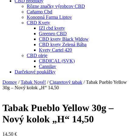
CBD produkty
Rôzne značky výrobcov CBD
Cañamo Cbd
Konopná Farma Liptov
CBD Kvety
IZI cbd kvety
Greeneo CBD
CBD kvety Black Widow
CBD kvety Zelená Bába
Kvety Cartel 420
CBD oleje
CBDICAL (SVK)
Cannilav
Darčekové poukážky
Domov
/
Tabak Nové!
/
Cigaretový tabak
/ Tabak Pueblo Yellow
30g – Nový kolok „H“ 14,50
Tabak Pueblo Yellow 30g –
Nový kolok „H“ 14,50
14,50
€