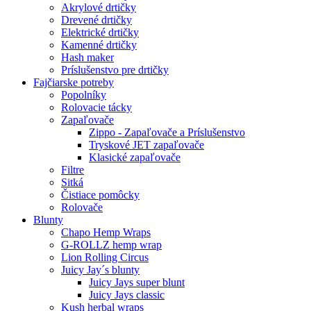
Akrylové drtičky
Drevené drtičky
Elektrické drtičky
Kamenné drtičky
Hash maker
Príslušenstvo pre drtičky
Fajčiarske potreby
Popolníky
Rolovacie tácky
Zapaľovače
Zippo - Zapaľovače a Príslušenstvo
Tryskové JET zapaľovače
Klasické zapaľovače
Filtre
Sitká
Čistiace pomôcky
Rolovače
Blunty
Chapo Hemp Wraps
G-ROLLZ hemp wrap
Lion Rolling Circus
Juicy Jay´s blunty
Juicy Jays super blunt
Juicy Jays classic
Kush herbal wraps