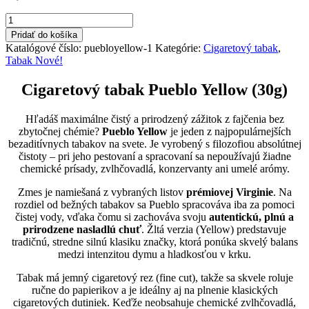
množstvo
Tabak
Pridať do košíka
Pueblo
Katalógové číslo:
puebloyellow-1
Kategórie:
Cigaretový tabak
,
Yellow
Tabak Nové!
30g
-
Cigaretový tabak Pueblo Yellow (30g)
Nový
kolok
"H"
Hľadáš maximálne čistý a prirodzený zážitok z fajčenia bez
14,50
zbytočnej chémie?
Pueblo Yellow
je jeden z najpopulárnejších
bezaditívnych tabakov na svete. Je vyrobený s filozofiou absolútnej
čistoty – pri jeho pestovaní a spracovaní sa nepoužívajú žiadne
chemické prísady, zvlhčovadlá, konzervanty ani umelé arómy.
Zmes je namiešaná z vybraných listov
prémiovej Virginie
. Na
rozdiel od bežných tabakov sa Pueblo spracováva iba za pomoci
čistej vody, vďaka čomu si zachováva svoju
autentickú, plnú a
prirodzene nasladlú chuť
. Žltá verzia (Yellow) predstavuje
tradičnú, stredne silnú klasiku značky, ktorá ponúka skvelý balans
medzi intenzitou dymu a hladkosťou v krku.
Tabak má jemný cigaretový rez (fine cut), takže sa skvele roluje
ručne do papierikov a je ideálny aj na plnenie klasických
cigaretových dutiniek. Keďže neobsahuje chemické zvlhčovadlá,