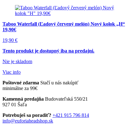
Taboo Waterfall (Ľadový červený melón) Nový kolok „H“
19,90€
19,90
€
Tento produkt je dostupný iba na predajni.
Nie je skladom
Viac info
Poštovné zdarma
Stačí u nás nakúpiť
minimálne za 99€
Kamenná predajňa
Budovateľská 550/21
927 01 Šaľa
Potrebuješ sa poradiť?
+421 915 796 814
info@euforiaheadshop.sk