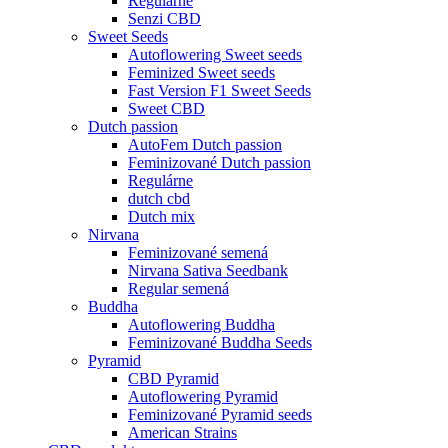
Regulárne
Senzi CBD
Sweet Seeds
Autoflowering Sweet seeds
Feminized Sweet seeds
Fast Version F1 Sweet Seeds
Sweet CBD
Dutch passion
AutoFem Dutch passion
Feminizované Dutch passion
Regulárne
dutch cbd
Dutch mix
Nirvana
Feminizované semená
Nirvana Sativa Seedbank
Regular semená
Buddha
Autoflowering Buddha
Feminizované Buddha Seeds
Pyramid
CBD Pyramid
Autoflowering Pyramid
Feminizované Pyramid seeds
American Strains