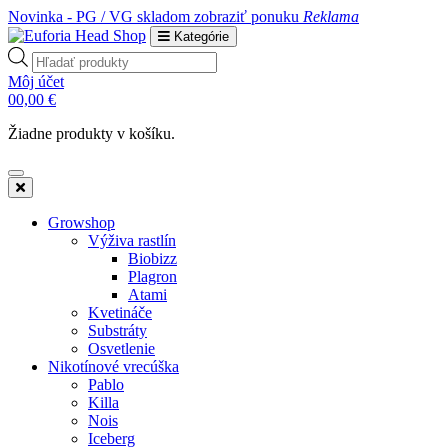
Novinka - PG / VG skladom
zobraziť ponuku
Reklama
Kategórie
Products
search
Môj účet
0
0,00
€
Žiadne produkty v košíku.
Growshop
Výživa rastlín
Biobizz
Plagron
Atami
Kvetináče
Substráty
Osvetlenie
Nikotínové vrecúška
Pablo
Killa
Nois
Iceberg