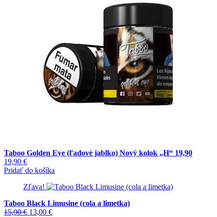
Taboo Golden Eye (ľadové jablko) Nový kolok „H“ 19,90
19,90
€
Pridať do košíka
Zľava!
Taboo Black Limusine (cola a limetka)
Pôvodná
Aktuálna
15,90
€
13,00
€