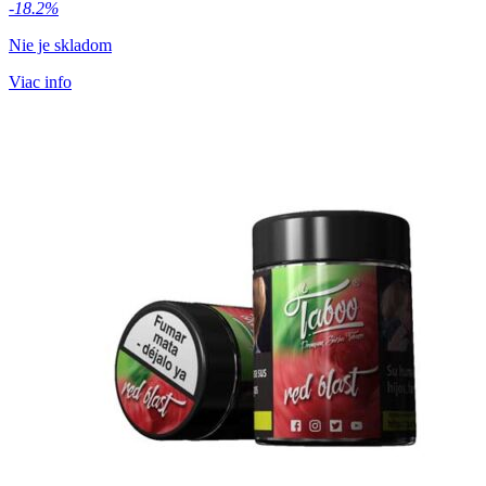
cena
cena
-18.2%
bola:
je:
Nie je skladom
15,90 €.
13,00 €.
Viac info