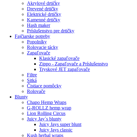
Akrylové drtičky
Drevené drtičky
Elektrické drtičky
Kamenné drtičky
Hash maker
Príslušenstvo pre drtičky
Fajčiarske potreby
Popolníky
Rolovacie tácky
Zapaľovače
Klasické zapaľovače
Zippo - Zapaľovače a Príslušenstvo
Tryskové JET zapaľovače
Filtre
Sitká
Čistiace pomôcky
Rolovače
Blunty
Chapo Hemp Wraps
G-ROLLZ hemp wrap
Lion Rolling Circus
Juicy Jay´s blunty
Juicy Jays super blunt
Juicy Jays classic
Kush herbal wraps