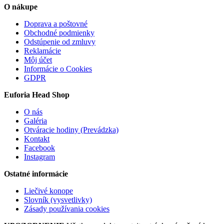
O nákupe
Doprava a poštovné
Obchodné podmienky
Odstúpenie od zmluvy
Reklamácie
Môj účet
Informácie o Cookies
GDPR
Euforia Head Shop
O nás
Galéria
Otváracie hodiny (Prevádzka)
Kontakt
Facebook
Instagram
Ostatné informácie
Liečivé konope
Slovník (vysvetlivky)
Zásady používania cookies