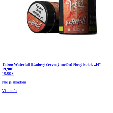
Taboo Waterfall (Ľadový červený melón) Nový kolok „H“
19,90€
19,90
€
Nie je skladom
Viac info