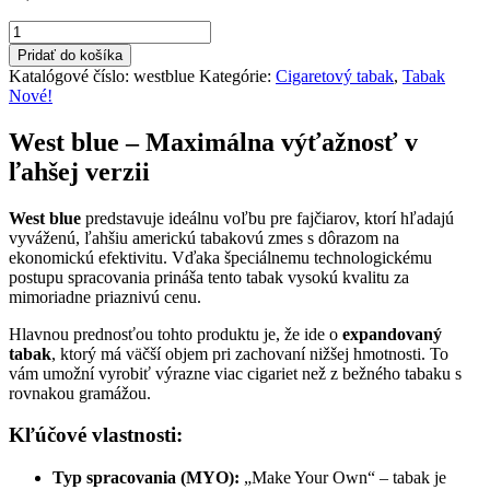
množstvo
Tabak
Pridať do košíka
West
Katalógové číslo:
westblue
Kategórie:
Cigaretový tabak
,
Tabak
Blue
Nové!
30g
-
West blue – Maximálna výťažnosť v
Nový
ľahšej verzii
kolok
"H"
11.90
West blue
predstavuje ideálnu voľbu pre fajčiarov, ktorí hľadajú
€
vyváženú, ľahšiu americkú tabakovú zmes s dôrazom na
ekonomickú efektivitu. Vďaka špeciálnemu technologickému
postupu spracovania prináša tento tabak vysokú kvalitu za
mimoriadne priaznivú cenu.
Hlavnou prednosťou tohto produktu je, že ide o
expandovaný
tabak
, ktorý má väčší objem pri zachovaní nižšej hmotnosti. To
vám umožní vyrobiť výrazne viac cigariet než z bežného tabaku s
rovnakou gramážou.
Kľúčové vlastnosti:
Typ spracovania (MYO):
„Make Your Own“ – tabak je