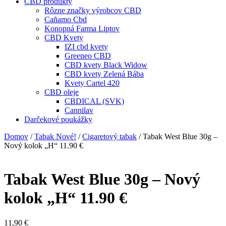
CBD produkty
Rôzne značky výrobcov CBD
Cañamo Cbd
Konopná Farma Liptov
CBD Kvety
IZI cbd kvety
Greeneo CBD
CBD kvety Black Widow
CBD kvety Zelená Bába
Kvety Cartel 420
CBD oleje
CBDICAL (SVK)
Cannilav
Darčekové poukážky
Domov
/
Tabak Nové!
/
Cigaretový tabak
/ Tabak West Blue 30g –
Nový kolok „H“ 11.90 €
Tabak West Blue 30g – Nový
kolok „H“ 11.90 €
11,90
€