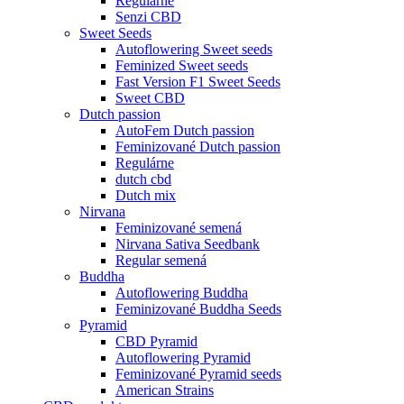
Regulárne
Senzi CBD
Sweet Seeds
Autoflowering Sweet seeds
Feminized Sweet seeds
Fast Version F1 Sweet Seeds
Sweet CBD
Dutch passion
AutoFem Dutch passion
Feminizované Dutch passion
Regulárne
dutch cbd
Dutch mix
Nirvana
Feminizované semená
Nirvana Sativa Seedbank
Regular semená
Buddha
Autoflowering Buddha
Feminizované Buddha Seeds
Pyramid
CBD Pyramid
Autoflowering Pyramid
Feminizované Pyramid seeds
American Strains