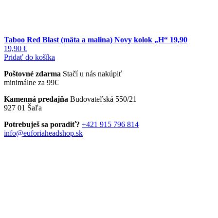
Taboo Red Blast (mäta a malina) Novy kolok „H“ 19,90
19,90
€
Pridať do košíka
Poštovné zdarma
Stačí u nás nakúpiť
minimálne za 99€
Kamenná predajňa
Budovateľská 550/21
927 01 Šaľa
Potrebuješ sa poradiť?
+421 915 796 814
info@euforiaheadshop.sk