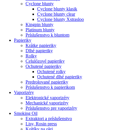
Cyclone blunty
Cyclone blunty klasik
Cyclone blunty clear
Cyclone blunty Xstrasloo
Kingpin blunty
Platinum blunty
Príslušenstvo k bluntom
Papieriky
Krátke papieriky
Dlhé papieriky
Rolky
Celulózové papieriky
Ochutené papieriky
Ochutené rolky
Ochutené dlhé papieriky
Predrolované papieriky
Príslušenstvo k papierikom
Vaporizéry
Elektronické vaporizéry
Mechanické vaporizéry
Príslušenstvo pre vaporizéry
Smoking Oil
Extraktori a príslušenstvo
Lisy, Rosin press
Koltíky na olej