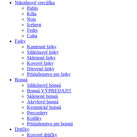
Nikotínové vrecúška
Pablo
Killa
Nois
Iceberg
Fedrs
Cuba
Fajky
Kamenné fajky
Silikónové fajky
Sklenené fajky
Kovové fajky
Drevené fajky
Príslušenstvo pre fajky
Bongá
Silikónové bongá
Bongá VÝPREDAJ!!!
Sklenené bongá
Akrylové bongá
Keramické bongá
Precoolery
Kotlíky
Príslušenstvo pre bongá
Drtičky
Kovové drtičky