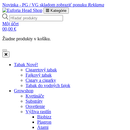
Novinka - PG / VG skladom
zobraziť ponuku
Reklama
Kategórie
Products
search
Môj účet
0
0,00
€
Žiadne produkty v košíku.
Tabak Nové!
Cigaretový tabak
Fajkový tabak
Cigary a cigarky
Tabak do vodných fajok
Growshop
Kvetináče
Substráty
Osvetlenie
Výživa rastlín
Biobizz
Plagron
Atami