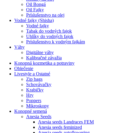
Oil Bongá
Oil Fajky
Príslušenstvo na olej
Vodné fajky (Shisha)
Vodné fajky
Tabak do vodných fajok
Uhlíky do vodných fajok
Príslušenstvo k vodným fajkám
Váhy
Digitálne váhy
Kalibračné závažia
Konopná kozmetika a potraviny
Oblečenie
Livestyle a Ostatné
Zip bags
Schovávačky
Krabičky
Hry
Poppers
Mikroskopy
Konopné semená
Anesia Seeds
Anesia seeds Landraces FEM
Anesia seeds feminized
Anesia seeds autoflowering