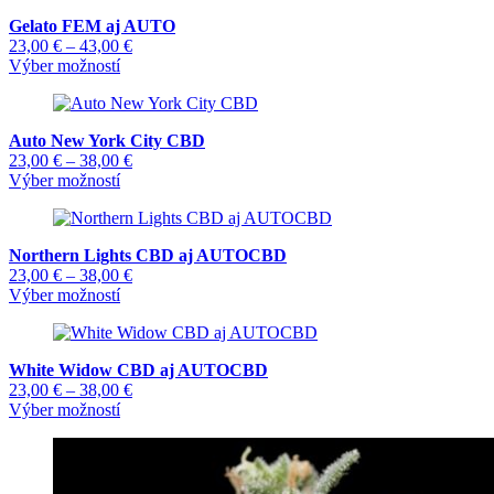
Gelato FEM aj AUTO
Price
23,00
€
–
43,00
€
Tento
range:
Výber možností
produkt
23,00 €
má
through
viacero
43,00 €
Auto New York City CBD
variantov.
Price
23,00
€
–
38,00
€
Možnosti
Tento
range:
Výber možností
si
produkt
23,00 €
môžete
má
through
vybrať
viacero
38,00 €
na
Northern Lights CBD aj AUTOCBD
variantov.
stránke
Price
23,00
€
–
38,00
€
Možnosti
produktu.
Tento
range:
Výber možností
si
produkt
23,00 €
môžete
má
through
vybrať
viacero
38,00 €
na
White Widow CBD aj AUTOCBD
variantov.
stránke
Price
23,00
€
–
38,00
€
Možnosti
produktu.
Tento
range:
Výber možností
si
produkt
23,00 €
môžete
má
through
vybrať
viacero
38,00 €
na
variantov.
stránke