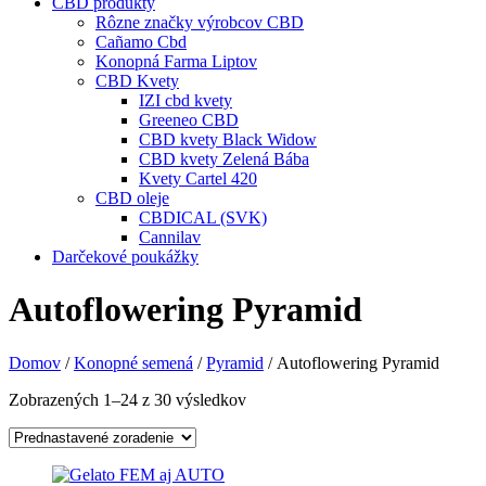
CBD produkty
Rôzne značky výrobcov CBD
Cañamo Cbd
Konopná Farma Liptov
CBD Kvety
IZI cbd kvety
Greeneo CBD
CBD kvety Black Widow
CBD kvety Zelená Bába
Kvety Cartel 420
CBD oleje
CBDICAL (SVK)
Cannilav
Darčekové poukážky
Autoflowering Pyramid
Domov
/
Konopné semená
/
Pyramid
/ Autoflowering Pyramid
Zobrazených 1–24 z 30 výsledkov