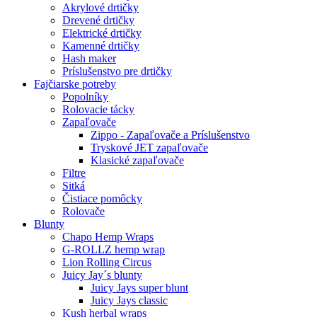
Akrylové drtičky
Drevené drtičky
Elektrické drtičky
Kamenné drtičky
Hash maker
Príslušenstvo pre drtičky
Fajčiarske potreby
Popolníky
Rolovacie tácky
Zapaľovače
Zippo - Zapaľovače a Príslušenstvo
Tryskové JET zapaľovače
Klasické zapaľovače
Filtre
Sitká
Čistiace pomôcky
Rolovače
Blunty
Chapo Hemp Wraps
G-ROLLZ hemp wrap
Lion Rolling Circus
Juicy Jay´s blunty
Juicy Jays super blunt
Juicy Jays classic
Kush herbal wraps