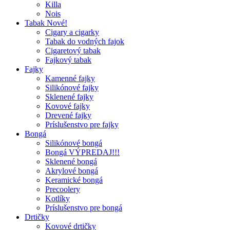
Killa
Nois
Tabak Nové!
Cigary a cigarky
Tabak do vodných fajok
Cigaretový tabak
Fajkový tabak
Fajky
Kamenné fajky
Silikónové fajky
Sklenené fajky
Kovové fajky
Drevené fajky
Príslušenstvo pre fajky
Bongá
Silikónové bongá
Bongá VÝPREDAJ!!!
Sklenené bongá
Akrylové bongá
Keramické bongá
Precoolery
Kotlíky
Príslušenstvo pre bongá
Drtičky
Kovové drtičky