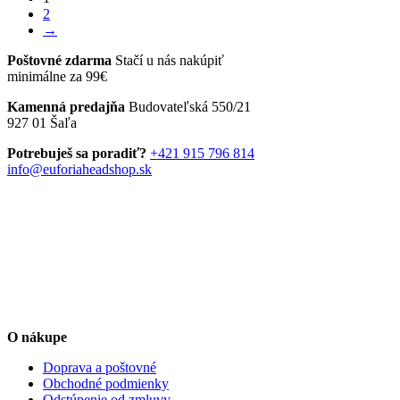
vybrať
2
viacero
200,00 €
na
→
variantov.
stránke
Možnosti
produktu.
Poštovné zdarma
Stačí u nás nakúpiť
si
minimálne za 99€
môžete
vybrať
Kamenná predajňa
Budovateľská 550/21
na
927 01 Šaľa
stránke
produktu.
Potrebuješ sa poradiť?
+421 915 796 814
info@euforiaheadshop.sk
O nákupe
Doprava a poštovné
Obchodné podmienky
Odstúpenie od zmluvy