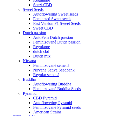
Regulárne
Senzi CBD
Sweet Seeds
Autoflowering Sweet seeds
Feminized Sweet seeds
Fast Version F1 Sweet Seeds
Sweet CBD
Dutch passion
AutoFem Dutch passion
Feminizované Dutch passion
Regulárne
dutch cbd
Dutch mix
Nirvana
Feminizované semená
Nirvana Sativa Seedbank
Regular semená
Buddha
Autoflowering Buddha
Feminizované Buddha Seeds
Pyramid
CBD Pyramid
Autoflowering Pyramid
Feminizované Pyramid seeds
American Strains