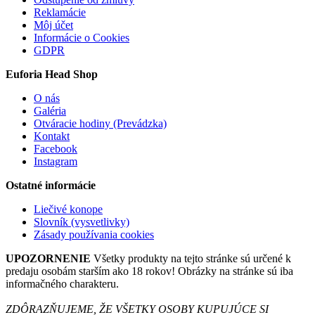
Reklamácie
Môj účet
Informácie o Cookies
GDPR
Euforia Head Shop
O nás
Galéria
Otváracie hodiny (Prevádzka)
Kontakt
Facebook
Instagram
Ostatné informácie
Liečivé konope
Slovník (vysvetlivky)
Zásady používania cookies
UPOZORNENIE
Všetky produkty na tejto stránke sú určené k
predaju osobám starším ako 18 rokov! Obrázky na stránke sú iba
informačného charakteru.
ZDÔRAZŇUJEME, ŽE VŠETKY OSOBY KUPUJÚCE SI