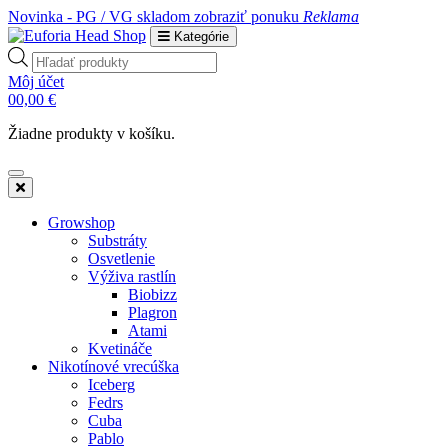
Novinka - PG / VG skladom
zobraziť ponuku
Reklama
Kategórie
Products
search
Môj účet
0
0,00
€
Žiadne produkty v košíku.
Growshop
Substráty
Osvetlenie
Výživa rastlín
Biobizz
Plagron
Atami
Kvetináče
Nikotínové vrecúška
Iceberg
Fedrs
Cuba
Pablo