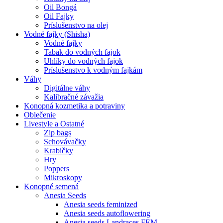
Oil Bongá
Oil Fajky
Príslušenstvo na olej
Vodné fajky (Shisha)
Vodné fajky
Tabak do vodných fajok
Uhlíky do vodných fajok
Príslušenstvo k vodným fajkám
Váhy
Digitálne váhy
Kalibračné závažia
Konopná kozmetika a potraviny
Oblečenie
Livestyle a Ostatné
Zip bags
Schovávačky
Krabičky
Hry
Poppers
Mikroskopy
Konopné semená
Anesia Seeds
Anesia seeds feminized
Anesia seeds autoflowering
Anesia seeds Landraces FEM