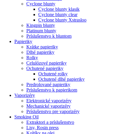
Cyclone blunty
Cyclone blunty klasik
Cyclone blunty clear
Cyclone blunty Xstrasloo
Kingpin blunty
Platinum blunty
Príslušenstvo k bluntom
Papieriky
Krátke papieriky
Dlhé papieriky
Rolky
Celulózové papieriky
Ochutené papieriky
Ochutené rolky
Ochutené dlhé papieriky
Predrolované papieriky
Príslušenstvo k papierikom
Vaporizéry
Elektronické vaporizéry
Mechanické vaporizéry
Príslušenstvo pre vaporizéry
Smoking Oil
Extraktori a príslušenstvo
Lisy, Rosin press
Koltíky na olej