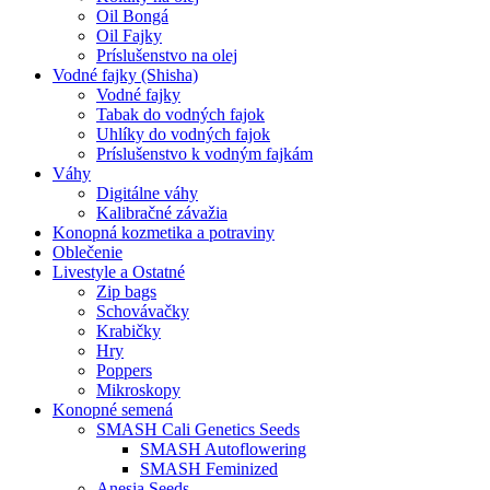
Oil Bongá
Oil Fajky
Príslušenstvo na olej
Vodné fajky (Shisha)
Vodné fajky
Tabak do vodných fajok
Uhlíky do vodných fajok
Príslušenstvo k vodným fajkám
Váhy
Digitálne váhy
Kalibračné závažia
Konopná kozmetika a potraviny
Oblečenie
Livestyle a Ostatné
Zip bags
Schovávačky
Krabičky
Hry
Poppers
Mikroskopy
Konopné semená
SMASH Cali Genetics Seeds
SMASH Autoflowering
SMASH Feminized
Anesia Seeds