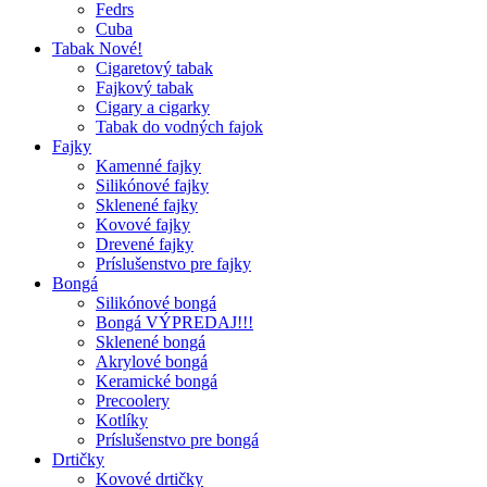
Fedrs
Cuba
Tabak Nové!
Cigaretový tabak
Fajkový tabak
Cigary a cigarky
Tabak do vodných fajok
Fajky
Kamenné fajky
Silikónové fajky
Sklenené fajky
Kovové fajky
Drevené fajky
Príslušenstvo pre fajky
Bongá
Silikónové bongá
Bongá VÝPREDAJ!!!
Sklenené bongá
Akrylové bongá
Keramické bongá
Precoolery
Kotlíky
Príslušenstvo pre bongá
Drtičky
Kovové drtičky