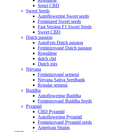
Regulárne
Senzi CBD
Sweet Seeds
Autoflowering Sweet seeds
Feminized Sweet seeds
Fast Version F1 Sweet Seeds
Sweet CBD
Dutch passion
AutoFem Dutch passion
Feminizované Dutch passion
Regulárne
dutch cbd
Dutch mix
Nirvana
Feminizované semená
Nirvana Sativa Seedbank
Regular semená
Buddha
Autoflowering Buddha
Feminizované Buddha Seeds
Pyramid
CBD Pyramid
Autoflowering Pyramid
Feminizované Pyramid seeds
American Strains