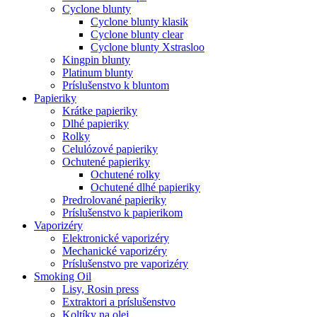
Cyclone blunty
Cyclone blunty klasik
Cyclone blunty clear
Cyclone blunty Xstrasloo
Kingpin blunty
Platinum blunty
Príslušenstvo k bluntom
Papieriky
Krátke papieriky
Dlhé papieriky
Rolky
Celulózové papieriky
Ochutené papieriky
Ochutené rolky
Ochutené dlhé papieriky
Predrolované papieriky
Príslušenstvo k papierikom
Vaporizéry
Elektronické vaporizéry
Mechanické vaporizéry
Príslušenstvo pre vaporizéry
Smoking Oil
Lisy, Rosin press
Extraktori a príslušenstvo
Koltíky na olej