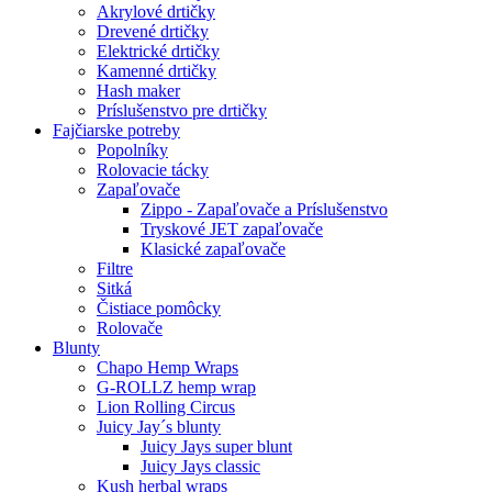
Akrylové drtičky
Drevené drtičky
Elektrické drtičky
Kamenné drtičky
Hash maker
Príslušenstvo pre drtičky
Fajčiarske potreby
Popolníky
Rolovacie tácky
Zapaľovače
Zippo - Zapaľovače a Príslušenstvo
Tryskové JET zapaľovače
Klasické zapaľovače
Filtre
Sitká
Čistiace pomôcky
Rolovače
Blunty
Chapo Hemp Wraps
G-ROLLZ hemp wrap
Lion Rolling Circus
Juicy Jay´s blunty
Juicy Jays super blunt
Juicy Jays classic
Kush herbal wraps