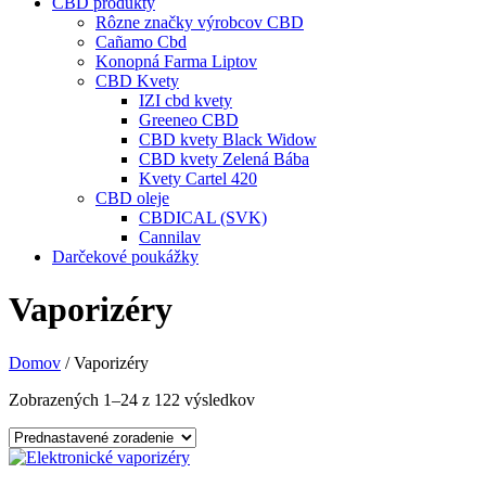
CBD produkty
Rôzne značky výrobcov CBD
Cañamo Cbd
Konopná Farma Liptov
CBD Kvety
IZI cbd kvety
Greeneo CBD
CBD kvety Black Widow
CBD kvety Zelená Bába
Kvety Cartel 420
CBD oleje
CBDICAL (SVK)
Cannilav
Darčekové poukážky
Vaporizéry
Domov
/ Vaporizéry
Zobrazených 1–24 z 122 výsledkov