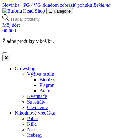
Novinka - PG / VG skladom
zobraziť ponuku
Reklama
Kategórie
Products
search
Môj účet
0
0,00
€
Žiadne produkty v košíku.
Growshop
Výživa rastlín
Biobizz
Plagron
Atami
Kvetináče
Substráty
Osvetlenie
Nikotínové vrecúška
Pablo
Killa
Nois
Iceberg