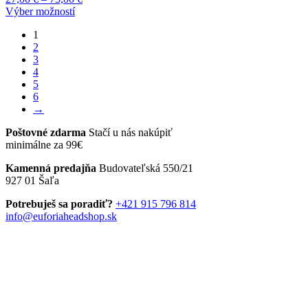
si
Tento
range:
Výber možností
môžete
produkt
27,00 €
vybrať
1
má
through
na
2
viacero
75,00 €
stránke
3
variantov.
produktu.
4
Možnosti
5
si
6
môžete
→
vybrať
na
Poštovné zdarma
Stačí u nás nakúpiť
stránke
minimálne za 99€
produktu.
Kamenná predajňa
Budovateľská 550/21
927 01 Šaľa
Potrebuješ sa poradiť?
+421 915 796 814
info@euforiaheadshop.sk