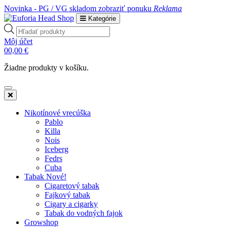
Novinka - PG / VG skladom
zobraziť ponuku
Reklama
Kategórie
Products
search
Môj účet
0
0,00
€
Žiadne produkty v košíku.
Nikotínové vrecúška
Pablo
Killa
Nois
Iceberg
Fedrs
Cuba
Tabak Nové!
Cigaretový tabak
Fajkový tabak
Cigary a cigarky
Tabak do vodných fajok
Growshop