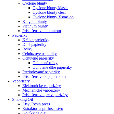
Cyclone blunty
Cyclone blunty klasik
Cyclone blunty clear
Cyclone blunty Xstrasloo
Kingpin blunty
Platinum blunty
Príslušenstvo k bluntom
Papieriky
Krátke papieriky
Dlhé papieriky
Rolky
Celulózové papieriky
Ochutené papieriky
Ochutené rolky
Ochutené dlhé papieriky
Predrolované papieriky
Príslušenstvo k papierikom
Vaporizéry
Elektronické vaporizéry
Mechanické vaporizéry
Príslušenstvo pre vaporizéry
Smoking Oil
Lisy, Rosin press
Extraktori a príslušenstvo
Koltíky na olej