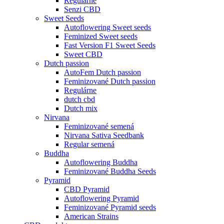
Regulárne
Senzi CBD
Sweet Seeds
Autoflowering Sweet seeds
Feminized Sweet seeds
Fast Version F1 Sweet Seeds
Sweet CBD
Dutch passion
AutoFem Dutch passion
Feminizované Dutch passion
Regulárne
dutch cbd
Dutch mix
Nirvana
Feminizované semená
Nirvana Sativa Seedbank
Regular semená
Buddha
Autoflowering Buddha
Feminizované Buddha Seeds
Pyramid
CBD Pyramid
Autoflowering Pyramid
Feminizované Pyramid seeds
American Strains