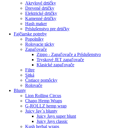
Akrylové drtičky
Drevené drtičky
Elektrické drtičky
Kamenné drtičky
Hash maker
Príslušenstvo pre drtičky
Fajčiarske potreby
Popolníky
Rolovacie tácky
Zapaľovače
Zippo - Zapaľovače a Príslušenstvo
Tryskové JET zapaľovače
Klasické zapaľovače
Filtre
Sitká
Čistiace pomôcky
Rolovače
Blunty
Lion Rolling Circus
Chapo Hemp Wraps
G-ROLLZ hemp wrap
Juicy Jay´s blunty
Juicy Jays super blunt
Juicy Jays classic
Kush herbal wraps