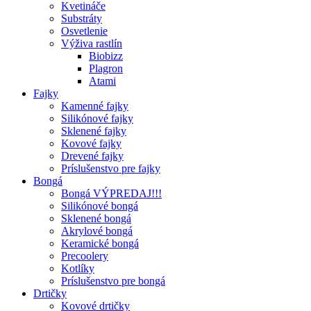
Kvetináče
Substráty
Osvetlenie
Výživa rastlín
Biobizz
Plagron
Atami
Fajky
Kamenné fajky
Silikónové fajky
Sklenené fajky
Kovové fajky
Drevené fajky
Príslušenstvo pre fajky
Bongá
Bongá VÝPREDAJ!!!
Silikónové bongá
Sklenené bongá
Akrylové bongá
Keramické bongá
Precoolery
Kotlíky
Príslušenstvo pre bongá
Drtičky
Kovové drtičky