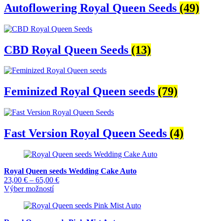
Autoflowering Royal Queen Seeds
(49)
CBD Royal Queen Seeds
(13)
Feminized Royal Queen seeds
(79)
Fast Version Royal Queen Seeds
(4)
Royal Queen seeds Wedding Cake Auto
Price
23,00
€
–
65,00
€
Tento
range:
Výber možností
produkt
23,00 €
má
through
viacero
65,00 €