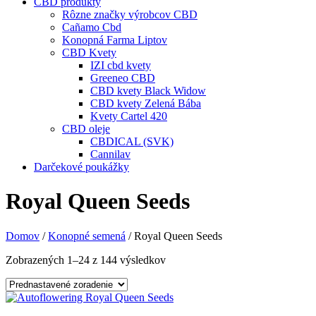
CBD produkty
Rôzne značky výrobcov CBD
Cañamo Cbd
Konopná Farma Liptov
CBD Kvety
IZI cbd kvety
Greeneo CBD
CBD kvety Black Widow
CBD kvety Zelená Bába
Kvety Cartel 420
CBD oleje
CBDICAL (SVK)
Cannilav
Darčekové poukážky
Royal Queen Seeds
Domov
/
Konopné semená
/ Royal Queen Seeds
Zobrazených 1–24 z 144 výsledkov