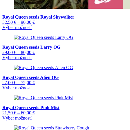
Royal Queen seeds Royal Skywalker
Price
32,50
€
–
90,00
€
Tento
range:
Výber možností
produkt
32,50 €
má
through
viacero
90,00 €
Royal Queen seeds Larry OG
variantov.
Price
29,00
€
–
80,00
€
Možnosti
Tento
range:
Výber možností
si
produkt
29,00 €
môžete
má
through
vybrať
viacero
80,00 €
na
Royal Queen seeds Alien OG
variantov.
stránke
Price
27,00
€
–
75,00
€
Možnosti
produktu.
Tento
range:
Výber možností
si
produkt
27,00 €
môžete
má
through
vybrať
viacero
75,00 €
na
Royal Queen seeds Pink Mist
variantov.
stránke
Price
21,50
€
–
60,00
€
Možnosti
produktu.
Tento
range:
Výber možností
si
produkt
21,50 €
môžete
má
through
vybrať