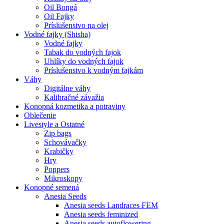
Oil Bongá
Oil Fajky
Príslušenstvo na olej
Vodné fajky (Shisha)
Vodné fajky
Tabak do vodných fajok
Uhlíky do vodných fajok
Príslušenstvo k vodným fajkám
Váhy
Digitálne váhy
Kalibračné závažia
Konopná kozmetika a potraviny
Oblečenie
Livestyle a Ostatné
Zip bags
Schovávačky
Krabičky
Hry
Poppers
Mikroskopy
Konopné semená
Anesia Seeds
Anesia seeds Landraces FEM
Anesia seeds feminized
Anesia seeds autoflowering