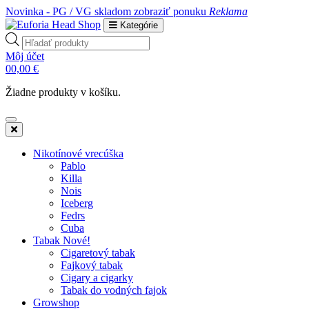
Novinka - PG / VG skladom
zobraziť ponuku
Reklama
Kategórie
Products
search
Môj účet
0
0,00
€
Žiadne produkty v košíku.
Nikotínové vrecúška
Pablo
Killa
Nois
Iceberg
Fedrs
Cuba
Tabak Nové!
Cigaretový tabak
Fajkový tabak
Cigary a cigarky
Tabak do vodných fajok
Growshop