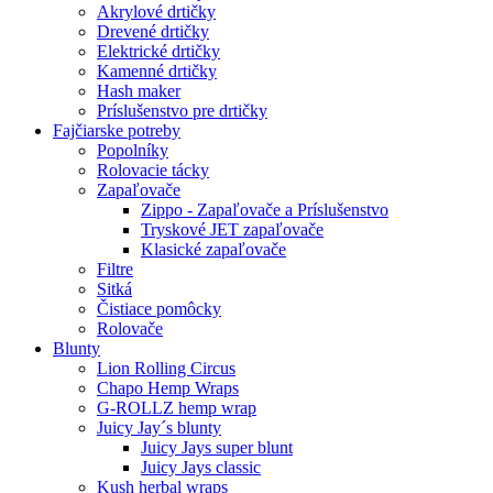
Akrylové drtičky
Drevené drtičky
Elektrické drtičky
Kamenné drtičky
Hash maker
Príslušenstvo pre drtičky
Fajčiarske potreby
Popolníky
Rolovacie tácky
Zapaľovače
Zippo - Zapaľovače a Príslušenstvo
Tryskové JET zapaľovače
Klasické zapaľovače
Filtre
Sitká
Čistiace pomôcky
Rolovače
Blunty
Lion Rolling Circus
Chapo Hemp Wraps
G-ROLLZ hemp wrap
Juicy Jay´s blunty
Juicy Jays super blunt
Juicy Jays classic
Kush herbal wraps