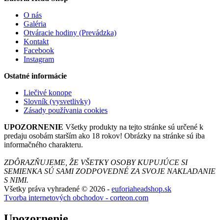
O nás
Galéria
Otváracie hodiny (Prevádzka)
Kontakt
Facebook
Instagram
Ostatné informácie
Liečivé konope
Slovník (vysvetlivky)
Zásady používania cookies
UPOZORNENIE
Všetky produkty na tejto stránke sú určené k
predaju osobám starším ako 18 rokov! Obrázky na stránke sú iba
informačného charakteru.
ZDÔRAZŇUJEME, ŽE VŠETKY OSOBY KUPUJÚCE SI
SEMIENKA SÚ SAMI ZODPOVEDNÉ ZA SVOJE NAKLADANIE
S NIMI.
Všetky práva vyhradené © 2026 -
euforiaheadshop.sk
Tvorba internetových obchodov - corteon.com
Upozornenie