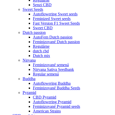
Regulárne
Senzi CBD
Sweet Seeds
Autoflowering Sweet seeds
Feminized Sweet seeds
Fast Version F1 Sweet Seeds
Sweet CBD
Dutch passion
AutoFem Dutch passion
Feminizované Dutch passion
Regulárne
dutch cbd
Dutch mix
Nirvana
Feminizované semená
Nirvana Sativa Seedbank
Regular semená
Buddha
Autoflowering Buddha
Feminizované Buddha Seeds
Pyramid
CBD Pyramid
Autoflowering Pyramid
Feminizované Pyramid seeds
American Strains