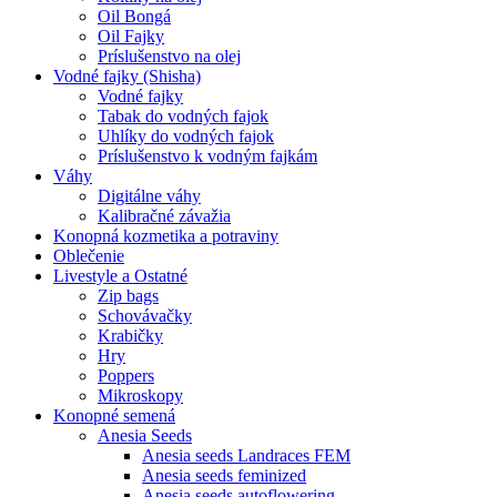
Oil Bongá
Oil Fajky
Príslušenstvo na olej
Vodné fajky (Shisha)
Vodné fajky
Tabak do vodných fajok
Uhlíky do vodných fajok
Príslušenstvo k vodným fajkám
Váhy
Digitálne váhy
Kalibračné závažia
Konopná kozmetika a potraviny
Oblečenie
Livestyle a Ostatné
Zip bags
Schovávačky
Krabičky
Hry
Poppers
Mikroskopy
Konopné semená
Anesia Seeds
Anesia seeds Landraces FEM
Anesia seeds feminized
Anesia seeds autoflowering