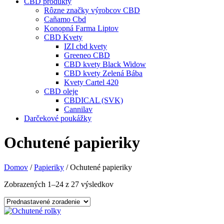
CBD produkty
Rôzne značky výrobcov CBD
Cañamo Cbd
Konopná Farma Liptov
CBD Kvety
IZI cbd kvety
Greeneo CBD
CBD kvety Black Widow
CBD kvety Zelená Bába
Kvety Cartel 420
CBD oleje
CBDICAL (SVK)
Cannilav
Darčekové poukážky
Ochutené papieriky
Domov
/
Papieriky
/ Ochutené papieriky
Zobrazených 1–24 z 27 výsledkov