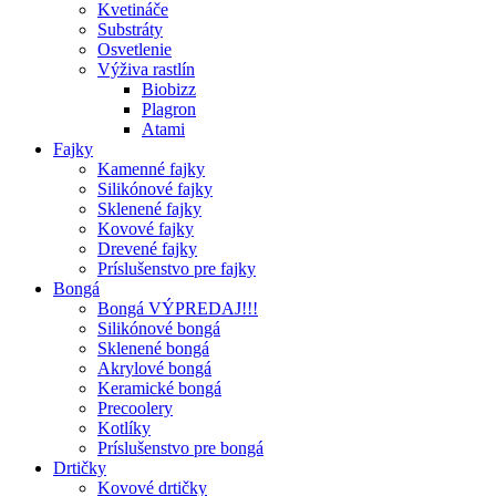
Kvetináče
Substráty
Osvetlenie
Výživa rastlín
Biobizz
Plagron
Atami
Fajky
Kamenné fajky
Silikónové fajky
Sklenené fajky
Kovové fajky
Drevené fajky
Príslušenstvo pre fajky
Bongá
Bongá VÝPREDAJ!!!
Silikónové bongá
Sklenené bongá
Akrylové bongá
Keramické bongá
Precoolery
Kotlíky
Príslušenstvo pre bongá
Drtičky
Kovové drtičky