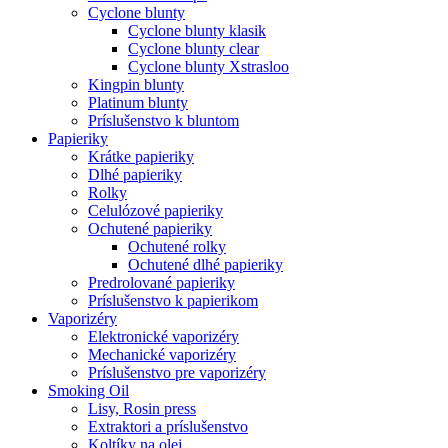
Cyclone blunty
Cyclone blunty klasik
Cyclone blunty clear
Cyclone blunty Xstrasloo
Kingpin blunty
Platinum blunty
Príslušenstvo k bluntom
Papieriky
Krátke papieriky
Dlhé papieriky
Rolky
Celulózové papieriky
Ochutené papieriky
Ochutené rolky
Ochutené dlhé papieriky
Predrolované papieriky
Príslušenstvo k papierikom
Vaporizéry
Elektronické vaporizéry
Mechanické vaporizéry
Príslušenstvo pre vaporizéry
Smoking Oil
Lisy, Rosin press
Extraktori a príslušenstvo
Koltíky na olej