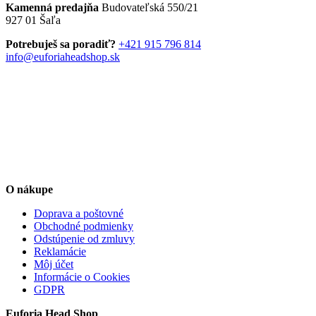
Kamenná predajňa
Budovateľská 550/21
927 01 Šaľa
Potrebuješ sa poradiť?
+421 915 796 814
info@euforiaheadshop.sk
O nákupe
Doprava a poštovné
Obchodné podmienky
Odstúpenie od zmluvy
Reklamácie
Môj účet
Informácie o Cookies
GDPR
Euforia Head Shop