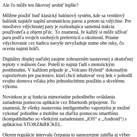
Ale čo môže ten šikovný urobiť lepšie?
Môžete použiť buď klasický balónový systém, kde sa ventilový
balónik najskôr naplní aromatickou parou a potom sa vdýchne. Pre
množstvo vdýchnutej pary je rozhodujúca samotná trakcia
používateľa a objem pľúc. To znamená, že každý si môže užívať
paru podľa svojich osobných preferencií a okolností. Priame
vdychovanie cez hadicu navyše nevyžaduje nutne obe ruky, čo
ocenia najmä hráči.
Digitálny displej naďalej zaujme zobrazením nastavenej a skutočnej
teploty v reálnom čase. Poteší to najmä ľudí s motorickým
postihnutím. V každom prípade je „Volcano Hybrid“ dokonalým
vaporizérom pre pacientov, ktorí chcú inhalovať svoj liek v pohodlí
svojho domova vďaka jeho jednoduchému použitiu a skvelému
výkonu.
Novinkou je aj funkcia mimoriadne pohodlného ovládania
zariadenia pomocou aplikácie cez Bluetooth pripojenie. To
znamená, že všetky nastavenia inteligentného vaporizéra je možné
vykonať pohodlne a mobilne na diaľku pomocou smartfónu
(kompatibilného so všetkými zariadeniami „iOS“ a „Android“) s
aplikáciou STORZ&BICKEL.
Okrem regulácie intervalu čerpania to samozrejme zahŕňa aj výber