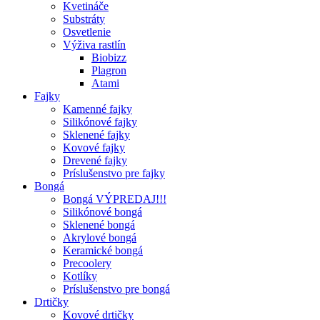
Kvetináče
Substráty
Osvetlenie
Výživa rastlín
Biobizz
Plagron
Atami
Fajky
Kamenné fajky
Silikónové fajky
Sklenené fajky
Kovové fajky
Drevené fajky
Príslušenstvo pre fajky
Bongá
Bongá VÝPREDAJ!!!
Silikónové bongá
Sklenené bongá
Akrylové bongá
Keramické bongá
Precoolery
Kotlíky
Príslušenstvo pre bongá
Drtičky
Kovové drtičky