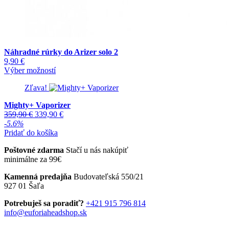
Náhradné rúrky do Arizer solo 2
9,90
€
Tento
Výber možností
produkt
Zľava!
má
viacero
Mighty+ Vaporizer
variantov.
Pôvodná
Aktuálna
359,90
€
339,90
€
Možnosti
cena
cena
-5.6%
si
bola:
je:
Pridať do košíka
môžete
359,90 €.
339,90 €.
vybrať
Poštovné zdarma
Stačí u nás nakúpiť
na
minimálne za 99€
stránke
produktu.
Kamenná predajňa
Budovateľská 550/21
927 01 Šaľa
Potrebuješ sa poradiť?
+421 915 796 814
info@euforiaheadshop.sk