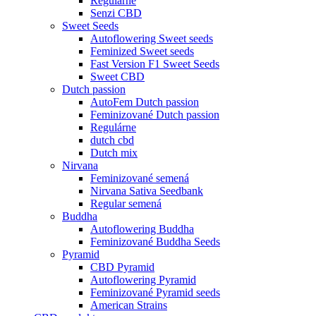
Regulárne
Senzi CBD
Sweet Seeds
Autoflowering Sweet seeds
Feminized Sweet seeds
Fast Version F1 Sweet Seeds
Sweet CBD
Dutch passion
AutoFem Dutch passion
Feminizované Dutch passion
Regulárne
dutch cbd
Dutch mix
Nirvana
Feminizované semená
Nirvana Sativa Seedbank
Regular semená
Buddha
Autoflowering Buddha
Feminizované Buddha Seeds
Pyramid
CBD Pyramid
Autoflowering Pyramid
Feminizované Pyramid seeds
American Strains