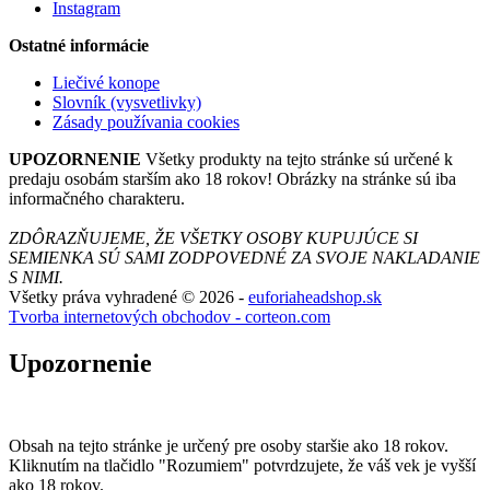
Instagram
Ostatné informácie
Liečivé konope
Slovník (vysvetlivky)
Zásady používania cookies
UPOZORNENIE
Všetky produkty na tejto stránke sú určené k
predaju osobám starším ako 18 rokov! Obrázky na stránke sú iba
informačného charakteru.
ZDÔRAZŇUJEME, ŽE VŠETKY OSOBY KUPUJÚCE SI
SEMIENKA SÚ SAMI ZODPOVEDNÉ ZA SVOJE NAKLADANIE
S NIMI.
Všetky práva vyhradené © 2026 -
euforiaheadshop.sk
Tvorba internetových obchodov - corteon.com
Upozornenie
Obsah na tejto stránke je určený pre osoby staršie ako 18 rokov.
Kliknutím na tlačidlo "Rozumiem" potvrdzujete, že váš vek je vyšší
ako 18 rokov.