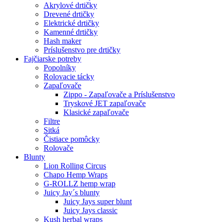
Akrylové drtičky
Drevené drtičky
Elektrické drtičky
Kamenné drtičky
Hash maker
Príslušenstvo pre drtičky
Fajčiarske potreby
Popolníky
Rolovacie tácky
Zapaľovače
Zippo - Zapaľovače a Príslušenstvo
Tryskové JET zapaľovače
Klasické zapaľovače
Filtre
Sitká
Čistiace pomôcky
Rolovače
Blunty
Lion Rolling Circus
Chapo Hemp Wraps
G-ROLLZ hemp wrap
Juicy Jay´s blunty
Juicy Jays super blunt
Juicy Jays classic
Kush herbal wraps