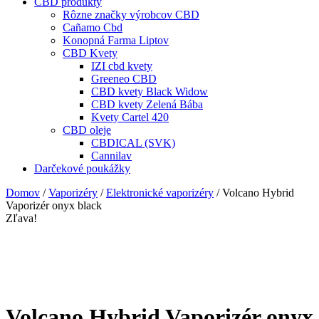
CBD produkty
Rôzne značky výrobcov CBD
Cañamo Cbd
Konopná Farma Liptov
CBD Kvety
IZI cbd kvety
Greeneo CBD
CBD kvety Black Widow
CBD kvety Zelená Bába
Kvety Cartel 420
CBD oleje
CBDICAL (SVK)
Cannilav
Darčekové poukážky
Domov
/
Vaporizéry
/
Elektronické vaporizéry
/ Volcano Hybrid
Vaporizér onyx black
Zľava!
Volcano Hybrid Vaporizér onyx