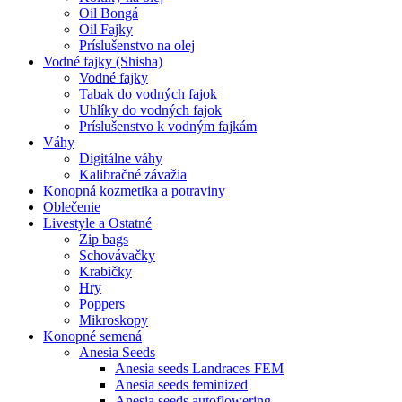
Oil Bongá
Oil Fajky
Príslušenstvo na olej
Vodné fajky (Shisha)
Vodné fajky
Tabak do vodných fajok
Uhlíky do vodných fajok
Príslušenstvo k vodným fajkám
Váhy
Digitálne váhy
Kalibračné závažia
Konopná kozmetika a potraviny
Oblečenie
Livestyle a Ostatné
Zip bags
Schovávačky
Krabičky
Hry
Poppers
Mikroskopy
Konopné semená
Anesia Seeds
Anesia seeds Landraces FEM
Anesia seeds feminized
Anesia seeds autoflowering