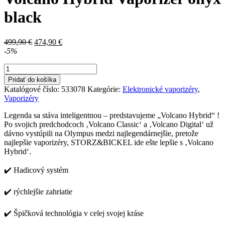
black
Pôvodná
Aktuálna
499,90
€
474,90
€
cena
cena
-5%
bola:
je:
množstvo
499,90 €.
474,90 €.
Volcano
Pridať do košíka
Hybrid
Katalógové číslo:
533078
Kategórie:
Elektronické vaporizéry
,
Vaporizér
Vaporizéry
onyx
black
Legenda sa stáva inteligentnou – predstavujeme „Volcano Hybrid“ !
Po svojich predchodcoch ‚Volcano Classic‘ a ‚Volcano Digital‘ už
dávno vystúpili na Olympus medzi najlegendárnejšie, pretože
najlepšie vaporizéry, STORZ&BICKEL ide ešte lepšie s ‚Volcano
Hybrid‘.
✔️ Hadicový systém
✔️ rýchlejšie zahriatie
✔️ Špičková technológia v celej svojej kráse