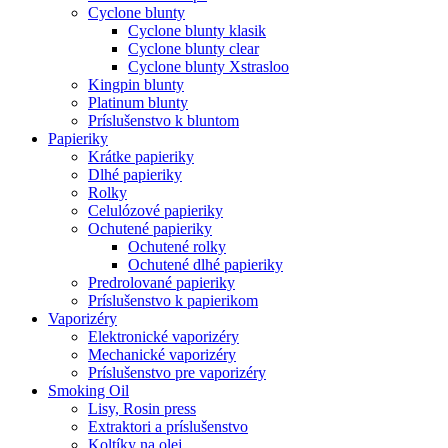
Cyclone blunty
Cyclone blunty klasik
Cyclone blunty clear
Cyclone blunty Xstrasloo
Kingpin blunty
Platinum blunty
Príslušenstvo k bluntom
Papieriky
Krátke papieriky
Dlhé papieriky
Rolky
Celulózové papieriky
Ochutené papieriky
Ochutené rolky
Ochutené dlhé papieriky
Predrolované papieriky
Príslušenstvo k papierikom
Vaporizéry
Elektronické vaporizéry
Mechanické vaporizéry
Príslušenstvo pre vaporizéry
Smoking Oil
Lisy, Rosin press
Extraktori a príslušenstvo
Koltíky na olej