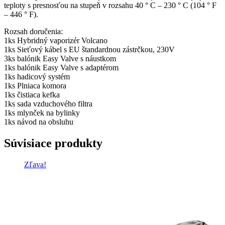
teploty s presnosťou na stupeň v rozsahu 40 ° C – 230 ° C (104 ° F
– 446 ° F).
Rozsah doručenia:
1ks Hybridný vaporizér Volcano
1ks Sieťový kábel s EU štandardnou zástrčkou, 230V
3ks balónik Easy Valve s náustkom
1ks balónik Easy Valve s adaptérom
1ks hadicový systém
1ks Plniaca komora
1ks čistiaca kefka
1ks sada vzduchového filtra
1ks mlynček na bylinky
1ks návod na obsluhu
Súvisiace produkty
Zľava!