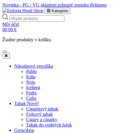
Novinka - PG / VG skladom
zobraziť ponuku
Reklama
Kategórie
Products
search
Môj účet
0
0,00
€
Žiadne produkty v košíku.
Nikotínové vrecúška
Pablo
Killa
Nois
Iceberg
Fedrs
Cuba
Tabak Nové!
Cigaretový tabak
Fajkový tabak
Cigary a cigarky
Tabak do vodných fajok
Growshop