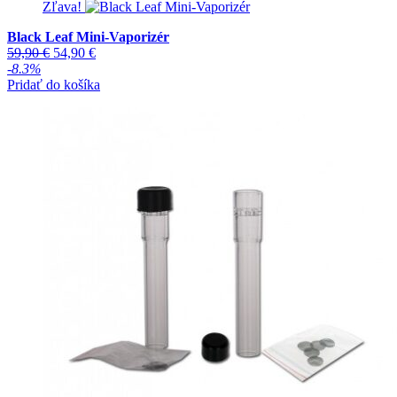
Zľava!
Black Leaf Mini-Vaporizér
Pôvodná
Aktuálna
59,90
€
54,90
€
cena
cena
-8.3%
bola:
je:
Pridať do košíka
59,90 €.
54,90 €.