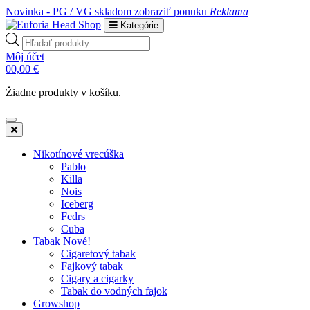
Novinka - PG / VG skladom
zobraziť ponuku
Reklama
Kategórie
Products
search
Môj účet
0
0,00
€
Žiadne produkty v košíku.
Nikotínové vrecúška
Pablo
Killa
Nois
Iceberg
Fedrs
Cuba
Tabak Nové!
Cigaretový tabak
Fajkový tabak
Cigary a cigarky
Tabak do vodných fajok
Growshop