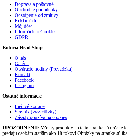
Doprava a poštovné
Obchodné podmienky
Odstúpenie od zmluvy
Reklamácie
Môj účet
Informácie o Cookies
GDPR
Euforia Head Shop
O nás
Galéria
Otváracie hodiny (Prevádzka)
Kontakt
Facebook
Instagram
Ostatné informácie
Liečivé konope
Slovník (vysvetlivky)
Zásady používania cookies
UPOZORNENIE
Všetky produkty na tejto stránke sú určené k
predaju osobám starším ako 18 rokov! Obrázky na stránke sú iba