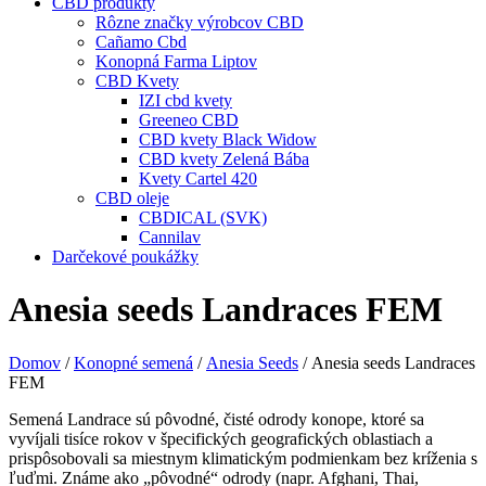
CBD produkty
Rôzne značky výrobcov CBD
Cañamo Cbd
Konopná Farma Liptov
CBD Kvety
IZI cbd kvety
Greeneo CBD
CBD kvety Black Widow
CBD kvety Zelená Bába
Kvety Cartel 420
CBD oleje
CBDICAL (SVK)
Cannilav
Darčekové poukážky
Anesia seeds Landraces FEM
Domov
/
Konopné semená
/
Anesia Seeds
/ Anesia seeds Landraces
FEM
Semená Landrace sú pôvodné, čisté odrody konope, ktoré sa
vyvíjali tisíce rokov v špecifických geografických oblastiach a
prispôsobovali sa miestnym klimatickým podmienkam bez kríženia s
ľuďmi. Známe ako „pôvodné“ odrody (napr. Afghani, Thai,