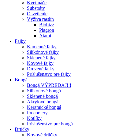
Kvetináče
Substráty
Osvetlenie
Výživa rastlín
Biobizz
Plagron
Atami
Fajky
Kamenné fajky
Silikónové fajky
Sklenené fajky
Kovové fajky
Drevené fajky
Príslušenstvo pre fajky
Bongá
Bongá VÝPREDAJ!!!
Silikónové bongá
Sklenené bongá
Akrylové bongá
Keramické bongá
Precoolery
Kotlíky
Príslušenstvo pre bongá
Drtičky
Kovové drtičky