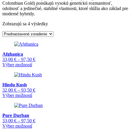
Colombian Gold) ponúkajú vysokú genetickú rozmanitosť,
odolnosť a jedinečné, stabilné vlastnosti, ktoré slúžia ako základ pre
moderné hybridy.
Zobrazujú sa 4 výsledky
Afghanica
Price
33,00
€
–
97,50
€
Tento
range:
Výber možností
produkt
33,00 €
má
through
viacero
97,50 €
Hindu Kush
variantov.
Price
32,00
€
–
93,50
€
Možnosti
Tento
range:
Výber možností
si
produkt
32,00 €
môžete
má
through
vybrať
viacero
93,50 €
na
Pure Durban
variantov.
stránke
Price
33,00
€
–
97,50
€
Možnosti
produktu.
Tento
range:
Výber možností
si
produkt
33,00 €