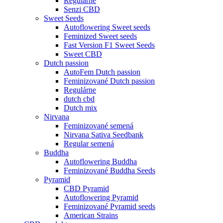
Regulárne
Senzi CBD
Sweet Seeds
Autoflowering Sweet seeds
Feminized Sweet seeds
Fast Version F1 Sweet Seeds
Sweet CBD
Dutch passion
AutoFem Dutch passion
Feminizované Dutch passion
Regulárne
dutch cbd
Dutch mix
Nirvana
Feminizované semená
Nirvana Sativa Seedbank
Regular semená
Buddha
Autoflowering Buddha
Feminizované Buddha Seeds
Pyramid
CBD Pyramid
Autoflowering Pyramid
Feminizované Pyramid seeds
American Strains