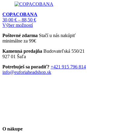
môžete
má
through
vybrať
viacero
97,50 €
na
COPACOBANA
variantov.
stránke
Price
30,00
€
–
88,50
€
Možnosti
produktu.
Tento
range:
Výber možností
si
produkt
30,00 €
môžete
Poštovné zdarma
Stačí u nás nakúpiť
má
through
vybrať
minimálne za 99€
viacero
88,50 €
na
variantov.
stránke
Kamenná predajňa
Budovateľská 550/21
Možnosti
produktu.
927 01 Šaľa
si
môžete
Potrebuješ sa poradiť?
+421 915 796 814
vybrať
info@euforiaheadshop.sk
na
stránke
produktu.
O nákupe