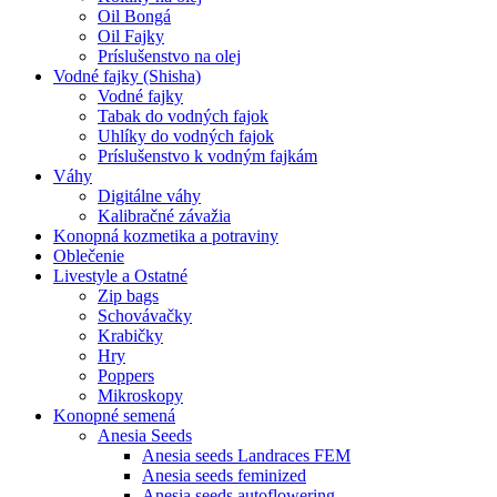
Oil Bongá
Oil Fajky
Príslušenstvo na olej
Vodné fajky (Shisha)
Vodné fajky
Tabak do vodných fajok
Uhlíky do vodných fajok
Príslušenstvo k vodným fajkám
Váhy
Digitálne váhy
Kalibračné závažia
Konopná kozmetika a potraviny
Oblečenie
Livestyle a Ostatné
Zip bags
Schovávačky
Krabičky
Hry
Poppers
Mikroskopy
Konopné semená
Anesia Seeds
Anesia seeds Landraces FEM
Anesia seeds feminized
Anesia seeds autoflowering