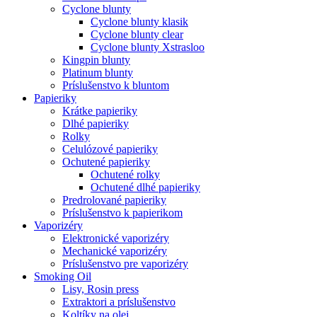
Cyclone blunty
Cyclone blunty klasik
Cyclone blunty clear
Cyclone blunty Xstrasloo
Kingpin blunty
Platinum blunty
Príslušenstvo k bluntom
Papieriky
Krátke papieriky
Dlhé papieriky
Rolky
Celulózové papieriky
Ochutené papieriky
Ochutené rolky
Ochutené dlhé papieriky
Predrolované papieriky
Príslušenstvo k papierikom
Vaporizéry
Elektronické vaporizéry
Mechanické vaporizéry
Príslušenstvo pre vaporizéry
Smoking Oil
Lisy, Rosin press
Extraktori a príslušenstvo
Koltíky na olej