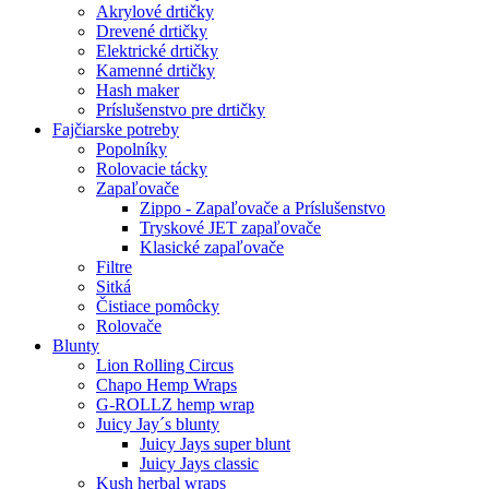
Akrylové drtičky
Drevené drtičky
Elektrické drtičky
Kamenné drtičky
Hash maker
Príslušenstvo pre drtičky
Fajčiarske potreby
Popolníky
Rolovacie tácky
Zapaľovače
Zippo - Zapaľovače a Príslušenstvo
Tryskové JET zapaľovače
Klasické zapaľovače
Filtre
Sitká
Čistiace pomôcky
Rolovače
Blunty
Lion Rolling Circus
Chapo Hemp Wraps
G-ROLLZ hemp wrap
Juicy Jay´s blunty
Juicy Jays super blunt
Juicy Jays classic
Kush herbal wraps