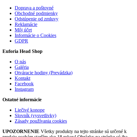
Doprava a poštovné
Obchodné podmienky
Odstúpenie od zmluvy
Reklamácie
Môj účet
Informácie o Cookies
GDPR
Euforia Head Shop
O nás
Galéria
Otváracie hodiny (Prevádzka)
Kontakt
Facebook
Instagram
Ostatné informácie
Liečivé konope
Slovník (vysvetlivky)
Zásady používania cookies
UPOZORNENIE
Všetky produkty na tejto stránke sú určené k
predaju osobám starším ako 18 rokov! Obrázky na stránke sú iba