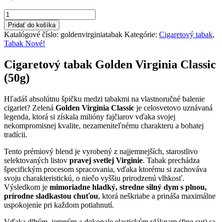
množstvo
Tabak
Pridať do košíka
Golden
Katalógové číslo:
goldenvirginiatabak
Kategórie:
Cigaretový tabak
,
Virginia
Tabak Nové!
50g
20,90€
Cigaretový tabak Golden Virginia Classic
(50g)
Hľadáš absolútnu špičku medzi tabakmi na vlastnoručné balenie
cigariet? Zelená
Golden Virginia Classic
je celosvetovo uznávaná
legenda, ktorá si získala milióny fajčiarov vďaka svojej
nekompromisnej kvalite, nezameniteľnému charakteru a bohatej
tradícii.
Tento prémiový blend je vyrobený z najjemnejších, starostlivo
selektovaných listov
pravej svetlej Virginie
. Tabak prechádza
špecifickým procesom spracovania, vďaka ktorému si zachováva
svoju charakteristickú, o niečo vyššiu prirodzenú vlhkosť.
Výsledkom je
mimoriadne hladký, stredne silný dym s plnou,
prírodne sladkastou chuťou
, ktorá neškriabe a prináša maximálne
uspokojenie pri každom potiahnutí.
Vďaka dlhým, jemným a dokonale elastickým vláknam (fine cut) sa