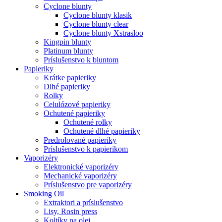
Cyclone blunty
Cyclone blunty klasik
Cyclone blunty clear
Cyclone blunty Xstrasloo
Kingpin blunty
Platinum blunty
Príslušenstvo k bluntom
Papieriky
Krátke papieriky
Dlhé papieriky
Rolky
Celulózové papieriky
Ochutené papieriky
Ochutené rolky
Ochutené dlhé papieriky
Predrolované papieriky
Príslušenstvo k papierikom
Vaporizéry
Elektronické vaporizéry
Mechanické vaporizéry
Príslušenstvo pre vaporizéry
Smoking Oil
Extraktori a príslušenstvo
Lisy, Rosin press
Koltíky na olej