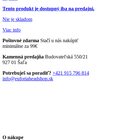
Tento produkt je dostupný iba na predajni.
Nie je skladom
Viac info
Poštovné zdarma
Stačí u nás nakúpiť
minimálne za 99€
Kamenná predajňa
Budovateľská 550/21
927 01 Šaľa
Potrebuješ sa poradiť?
+421 915 796 814
info@euforiaheadshop.sk
O nákupe