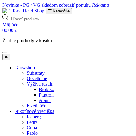
Novinka - PG / VG skladom
zobraziť ponuku
Reklama
Kategórie
Products
search
Môj účet
0
0,00
€
Žiadne produkty v košíku.
Growshop
Substráty
Osvetlenie
Výživa rastlín
Biobizz
Plagron
Atami
Kvetináče
Nikotínové vrecúška
Iceberg
Fedrs
Cuba
Pablo