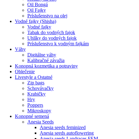
Oil Bongá
Oil Fajky
Príslušenstvo na olej
Vodné fajky (Shisha)
Vodné fajky
Tabak do vodných fajok
Uhlíky do vodných fajok
Príslušenstvo k vodným fajkám
Váhy
Digitálne váhy
Kalibračné závažia
Konopná kozmetika a potraviny
Oblečenie
Livestyle a Ostatné
Zip bags
Schovávačky
Krabičky
Hry
Poppers
Mikroskopy
Konopné semená
Anesia Seeds
Anesia seeds feminized
Anesia seeds autoflowering
Anesia seeds Landraces FEM