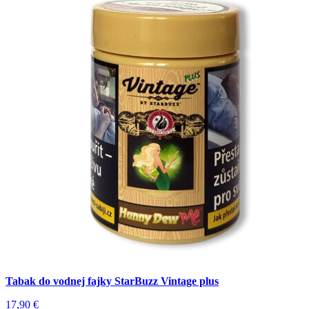
Tabak do vodnej fajky StarBuzz Vintage plus
17,90
€