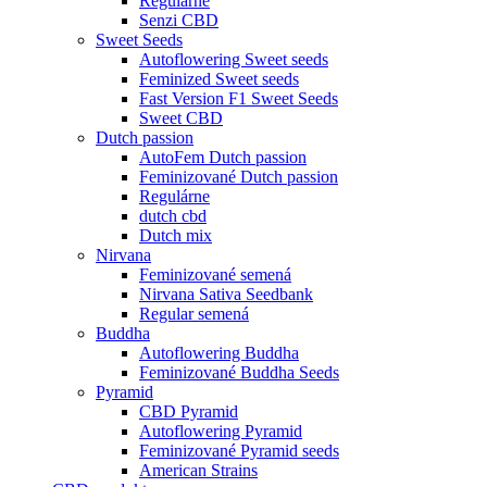
Regulárne
Senzi CBD
Sweet Seeds
Autoflowering Sweet seeds
Feminized Sweet seeds
Fast Version F1 Sweet Seeds
Sweet CBD
Dutch passion
AutoFem Dutch passion
Feminizované Dutch passion
Regulárne
dutch cbd
Dutch mix
Nirvana
Feminizované semená
Nirvana Sativa Seedbank
Regular semená
Buddha
Autoflowering Buddha
Feminizované Buddha Seeds
Pyramid
CBD Pyramid
Autoflowering Pyramid
Feminizované Pyramid seeds
American Strains