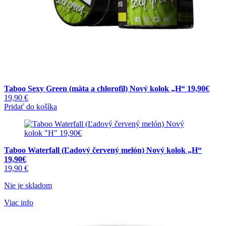
Taboo Sexy Green (mäta a chlorofil) Nový kolok „H“ 19,90€
19,90
€
Pridať do košíka
Taboo Waterfall (Ľadový červený melón) Nový kolok „H“
19,90€
19,90
€
Nie je skladom
Viac info