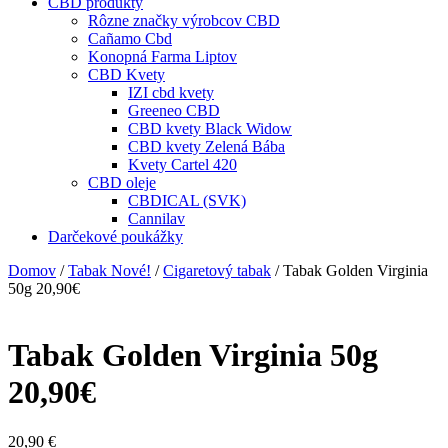
CBD produkty
Rôzne značky výrobcov CBD
Cañamo Cbd
Konopná Farma Liptov
CBD Kvety
IZI cbd kvety
Greeneo CBD
CBD kvety Black Widow
CBD kvety Zelená Bába
Kvety Cartel 420
CBD oleje
CBDICAL (SVK)
Cannilav
Darčekové poukážky
Domov
/
Tabak Nové!
/
Cigaretový tabak
/ Tabak Golden Virginia
50g 20,90€
Tabak Golden Virginia 50g
20,90€
20,90
€