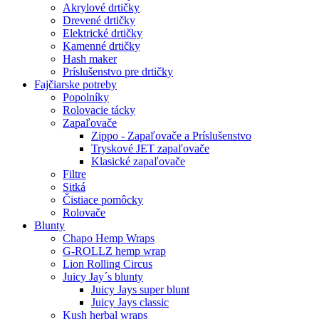
Akrylové drtičky
Drevené drtičky
Elektrické drtičky
Kamenné drtičky
Hash maker
Príslušenstvo pre drtičky
Fajčiarske potreby
Popolníky
Rolovacie tácky
Zapaľovače
Zippo - Zapaľovače a Príslušenstvo
Tryskové JET zapaľovače
Klasické zapaľovače
Filtre
Sitká
Čistiace pomôcky
Rolovače
Blunty
Chapo Hemp Wraps
G-ROLLZ hemp wrap
Lion Rolling Circus
Juicy Jay´s blunty
Juicy Jays super blunt
Juicy Jays classic
Kush herbal wraps