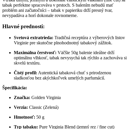
tabak perfektne spracováva v prstoch. S balením nebudú mať
problém ani začiatočníci – tabak v papieriku drží presný tvar,
nevypadáva a horí dokonale rovnomerne.
Hlavné prednosti:
Svetová extratrieda:
Tradičná receptúra z výberových listov
Virginie pre skutočne plnohodnotný tabakový zážitok.
Maximálna čerstvosť:
Väčšie 50g balenie ideálne drží
optimálnu vlhkosť, tabak nevysychá tak rýchlo a zachováva si
skvelú textúru.
Čistý profil:
Autentická tabaková chuť s prirodzenou
sladkosťou bez akýchkoľvek umelých parfumácií.
Špecifikácia:
Značka:
Golden Virginia
Verzia:
Classic (Zelená)
Hmotnosť:
50 g
Typ tabaku:
Pure Virginia Blend (jemný rez / fine cut)