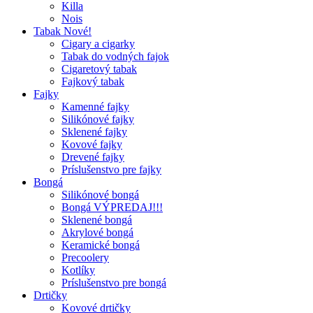
Killa
Nois
Tabak Nové!
Cigary a cigarky
Tabak do vodných fajok
Cigaretový tabak
Fajkový tabak
Fajky
Kamenné fajky
Silikónové fajky
Sklenené fajky
Kovové fajky
Drevené fajky
Príslušenstvo pre fajky
Bongá
Silikónové bongá
Bongá VÝPREDAJ!!!
Sklenené bongá
Akrylové bongá
Keramické bongá
Precoolery
Kotlíky
Príslušenstvo pre bongá
Drtičky
Kovové drtičky