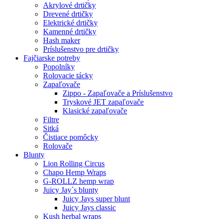
Akrylové drtičky
Drevené drtičky
Elektrické drtičky
Kamenné drtičky
Hash maker
Príslušenstvo pre drtičky
Fajčiarske potreby
Popolníky
Rolovacie tácky
Zapaľovače
Zippo - Zapaľovače a Príslušenstvo
Tryskové JET zapaľovače
Klasické zapaľovače
Filtre
Sitká
Čistiace pomôcky
Rolovače
Blunty
Lion Rolling Circus
Chapo Hemp Wraps
G-ROLLZ hemp wrap
Juicy Jay´s blunty
Juicy Jays super blunt
Juicy Jays classic
Kush herbal wraps