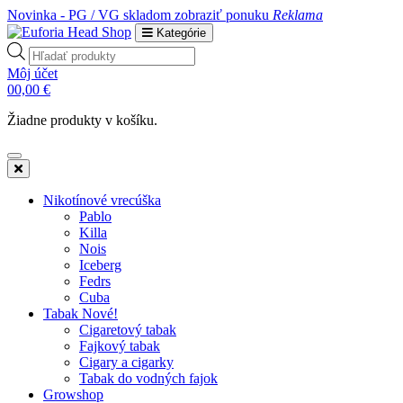
Novinka - PG / VG skladom
zobraziť ponuku
Reklama
Kategórie
Products
search
Môj účet
0
0,00
€
Žiadne produkty v košíku.
Nikotínové vrecúška
Pablo
Killa
Nois
Iceberg
Fedrs
Cuba
Tabak Nové!
Cigaretový tabak
Fajkový tabak
Cigary a cigarky
Tabak do vodných fajok
Growshop