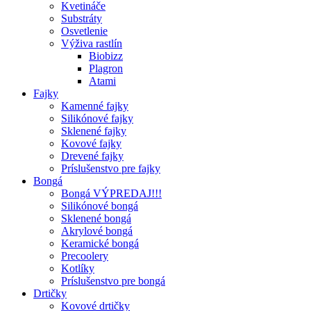
Kvetináče
Substráty
Osvetlenie
Výživa rastlín
Biobizz
Plagron
Atami
Fajky
Kamenné fajky
Silikónové fajky
Sklenené fajky
Kovové fajky
Drevené fajky
Príslušenstvo pre fajky
Bongá
Bongá VÝPREDAJ!!!
Silikónové bongá
Sklenené bongá
Akrylové bongá
Keramické bongá
Precoolery
Kotlíky
Príslušenstvo pre bongá
Drtičky
Kovové drtičky