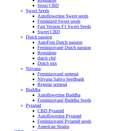
Regulárne
Senzi CBD
Sweet Seeds
Autoflowering Sweet seeds
Feminized Sweet seeds
Fast Version F1 Sweet Seeds
Sweet CBD
Dutch passion
AutoFem Dutch passion
Feminizované Dutch passion
Regulárne
dutch cbd
Dutch mix
Nirvana
Feminizované semená
Nirvana Sativa Seedbank
Regular semená
Buddha
Autoflowering Buddha
Feminizované Buddha Seeds
Pyramid
CBD Pyramid
Autoflowering Pyramid
Feminizované Pyramid seeds
American Strains