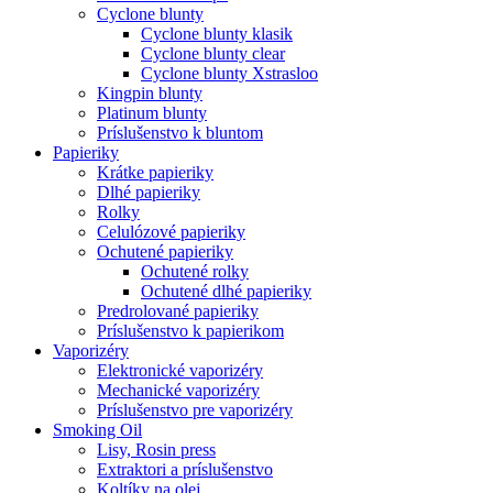
Cyclone blunty
Cyclone blunty klasik
Cyclone blunty clear
Cyclone blunty Xstrasloo
Kingpin blunty
Platinum blunty
Príslušenstvo k bluntom
Papieriky
Krátke papieriky
Dlhé papieriky
Rolky
Celulózové papieriky
Ochutené papieriky
Ochutené rolky
Ochutené dlhé papieriky
Predrolované papieriky
Príslušenstvo k papierikom
Vaporizéry
Elektronické vaporizéry
Mechanické vaporizéry
Príslušenstvo pre vaporizéry
Smoking Oil
Lisy, Rosin press
Extraktori a príslušenstvo
Koltíky na olej