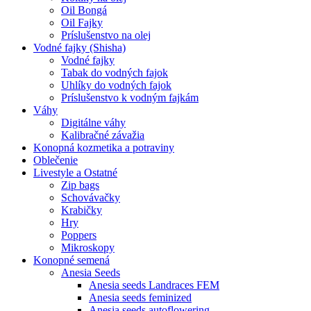
Oil Bongá
Oil Fajky
Príslušenstvo na olej
Vodné fajky (Shisha)
Vodné fajky
Tabak do vodných fajok
Uhlíky do vodných fajok
Príslušenstvo k vodným fajkám
Váhy
Digitálne váhy
Kalibračné závažia
Konopná kozmetika a potraviny
Oblečenie
Livestyle a Ostatné
Zip bags
Schovávačky
Krabičky
Hry
Poppers
Mikroskopy
Konopné semená
Anesia Seeds
Anesia seeds Landraces FEM
Anesia seeds feminized
Anesia seeds autoflowering