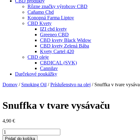
CBD produkty
Rôzne značky výrobcov CBD
Cañamo Cbd
Konopná Farma Liptov
CBD Kvety
IZI cbd kvety
Greeneo CBD
CBD kvety Black Widow
CBD kvety Zelená Bába
Kvety Cartel 420
CBD oleje
CBDICAL (SVK)
Cannilav
Darčekové poukážky
Domov
/
Smoking Oil
/
Príslušenstvo na olej
/ Snuffka v tvare vysáv
Snuffka v tvare vysávaču
4,90
€
množstvo
Snuffka
Pridať do košíka