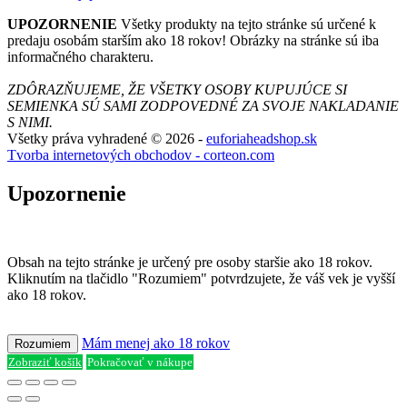
UPOZORNENIE
Všetky produkty na tejto stránke sú určené k
predaju osobám starším ako 18 rokov! Obrázky na stránke sú iba
informačného charakteru.
ZDÔRAZŇUJEME, ŽE VŠETKY OSOBY KUPUJÚCE SI
SEMIENKA SÚ SAMI ZODPOVEDNÉ ZA SVOJE NAKLADANIE
S NIMI.
Všetky práva vyhradené © 2026 -
euforiaheadshop.sk
Tvorba internetových obchodov - corteon.com
Upozornenie
Obsah na tejto stránke je určený pre osoby staršie ako 18 rokov.
Kliknutím na tlačidlo "Rozumiem" potvrdzujete, že váš vek je vyšší
ako 18 rokov.
Mám menej ako 18 rokov
Rozumiem
Zobraziť košík
Pokračovať v nákupe