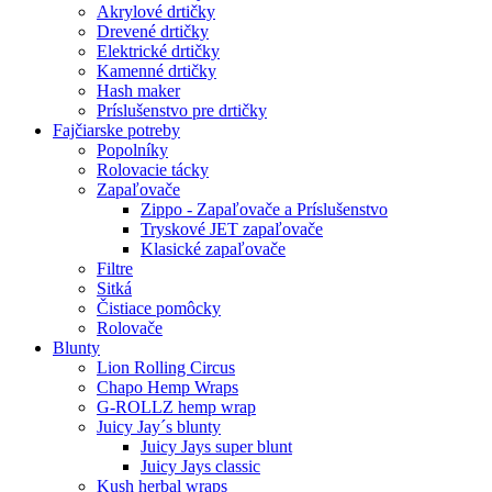
Akrylové drtičky
Drevené drtičky
Elektrické drtičky
Kamenné drtičky
Hash maker
Príslušenstvo pre drtičky
Fajčiarske potreby
Popolníky
Rolovacie tácky
Zapaľovače
Zippo - Zapaľovače a Príslušenstvo
Tryskové JET zapaľovače
Klasické zapaľovače
Filtre
Sitká
Čistiace pomôcky
Rolovače
Blunty
Lion Rolling Circus
Chapo Hemp Wraps
G-ROLLZ hemp wrap
Juicy Jay´s blunty
Juicy Jays super blunt
Juicy Jays classic
Kush herbal wraps