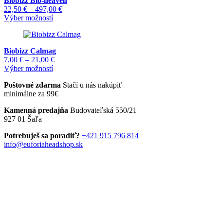
Biobizz Bio-heaven
variantov.
stránke
Price
22,50
€
–
497,00
€
Možnosti
produktu.
Tento
range:
Výber možností
si
produkt
22,50 €
môžete
má
through
vybrať
viacero
497,00 €
na
Biobizz Calmag
variantov.
stránke
Price
7,00
€
–
21,00
€
Možnosti
produktu.
Tento
range:
Výber možností
si
produkt
7,00 €
môžete
Poštovné zdarma
Stačí u nás nakúpiť
má
through
vybrať
minimálne za 99€
viacero
21,00 €
na
variantov.
stránke
Kamenná predajňa
Budovateľská 550/21
Možnosti
produktu.
927 01 Šaľa
si
môžete
Potrebuješ sa poradiť?
+421 915 796 814
vybrať
info@euforiaheadshop.sk
na
stránke
produktu.