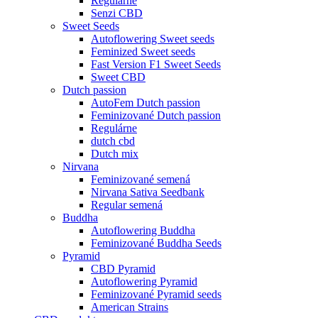
Regulárne
Senzi CBD
Sweet Seeds
Autoflowering Sweet seeds
Feminized Sweet seeds
Fast Version F1 Sweet Seeds
Sweet CBD
Dutch passion
AutoFem Dutch passion
Feminizované Dutch passion
Regulárne
dutch cbd
Dutch mix
Nirvana
Feminizované semená
Nirvana Sativa Seedbank
Regular semená
Buddha
Autoflowering Buddha
Feminizované Buddha Seeds
Pyramid
CBD Pyramid
Autoflowering Pyramid
Feminizované Pyramid seeds
American Strains