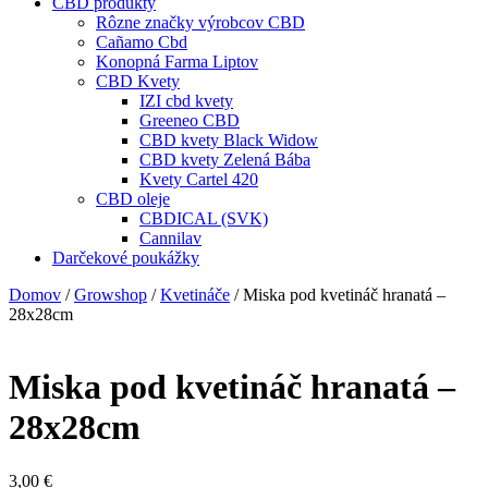
CBD produkty
Rôzne značky výrobcov CBD
Cañamo Cbd
Konopná Farma Liptov
CBD Kvety
IZI cbd kvety
Greeneo CBD
CBD kvety Black Widow
CBD kvety Zelená Bába
Kvety Cartel 420
CBD oleje
CBDICAL (SVK)
Cannilav
Darčekové poukážky
Domov
/
Growshop
/
Kvetináče
/ Miska pod kvetináč hranatá –
28x28cm
Miska pod kvetináč hranatá –
28x28cm
3,00
€