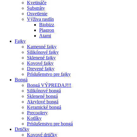
Kvetináče
Substráty
Osvetlenie
Výživa rastlín
Biobizz
Plagron
Atami
Fajky
Kamenné fajky
Silikónové fajky
Sklenené fajky
Kovové fajky
Drevené fajky
Príslušenstvo pre fajky
Bongá
Bongá VÝPREDAJ!!!
Silikónové bongá
Sklenené bongá
Akrylové bongá
Keramické bongá
Precoolery
Kotlíky
Príslušenstvo pre bongá
Drtičky
Kovové drtičky