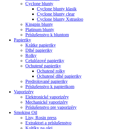
Cyclone blunty
Cyclone blunty klasik
Cyclone blunty clear
Cyclone blunty Xstrasloo
Kingpin blunty
Platinum blunty
Príslušenstvo k bluntom
Papieriky
Krátke papieriky
Dlhé papieriky
Rolky
Celulózové papieriky
Ochutené papieriky
Ochutené rolky
Ochutené dlhé papieriky
Predrolované papieriky
Príslušenstvo k papierikom
Vaporizéry
Elektronické vaporizéry
Mechanické vaporizéry
Príslušenstvo pre vaporizéry
Smoking Oil
Lisy, Rosin press
Extraktori a príslušenstvo
Koltíky na olej