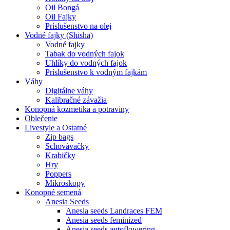
Oil Bongá
Oil Fajky
Príslušenstvo na olej
Vodné fajky (Shisha)
Vodné fajky
Tabak do vodných fajok
Uhlíky do vodných fajok
Príslušenstvo k vodným fajkám
Váhy
Digitálne váhy
Kalibračné závažia
Konopná kozmetika a potraviny
Oblečenie
Livestyle a Ostatné
Zip bags
Schovávačky
Krabičky
Hry
Poppers
Mikroskopy
Konopné semená
Anesia Seeds
Anesia seeds Landraces FEM
Anesia seeds feminized
Anesia seeds autoflowering