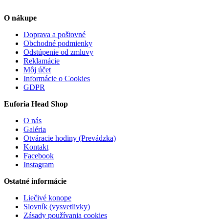
O nákupe
Doprava a poštovné
Obchodné podmienky
Odstúpenie od zmluvy
Reklamácie
Môj účet
Informácie o Cookies
GDPR
Euforia Head Shop
O nás
Galéria
Otváracie hodiny (Prevádzka)
Kontakt
Facebook
Instagram
Ostatné informácie
Liečivé konope
Slovník (vysvetlivky)
Zásady používania cookies