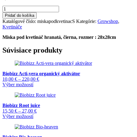
množstvo
Miska
Pridať do košíka
pod
Katalógové číslo:
miskapodkvetinacS
Kategórie:
Growshop
,
kvetináč
Kvetináče
hranatá
-
Miska pod kvetináč hranatá, čierna, rozmer : 28x28cm
28x28cm
Súvisiace produkty
Biobizz Acti-vera organický aktivátor
Price
10,00
€
–
220,00
€
Tento
range:
Výber možností
produkt
10,00 €
má
through
viacero
220,00 €
Biobizz Root juice
variantov.
Price
15,50
€
–
27,00
€
Možnosti
Tento
range:
Výber možností
si
produkt
15,50 €
môžete
má
through
vybrať
viacero
27,00 €
na