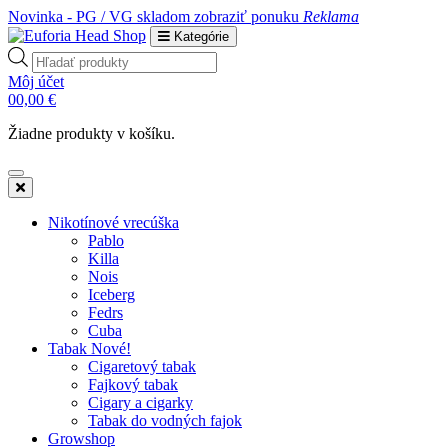
Novinka - PG / VG skladom
zobraziť ponuku
Reklama
Kategórie
Products
search
Môj účet
0
0,00
€
Žiadne produkty v košíku.
Nikotínové vrecúška
Pablo
Killa
Nois
Iceberg
Fedrs
Cuba
Tabak Nové!
Cigaretový tabak
Fajkový tabak
Cigary a cigarky
Tabak do vodných fajok
Growshop