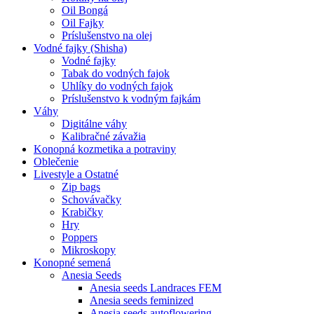
Oil Bongá
Oil Fajky
Príslušenstvo na olej
Vodné fajky (Shisha)
Vodné fajky
Tabak do vodných fajok
Uhlíky do vodných fajok
Príslušenstvo k vodným fajkám
Váhy
Digitálne váhy
Kalibračné závažia
Konopná kozmetika a potraviny
Oblečenie
Livestyle a Ostatné
Zip bags
Schovávačky
Krabičky
Hry
Poppers
Mikroskopy
Konopné semená
Anesia Seeds
Anesia seeds Landraces FEM
Anesia seeds feminized
Anesia seeds autoflowering