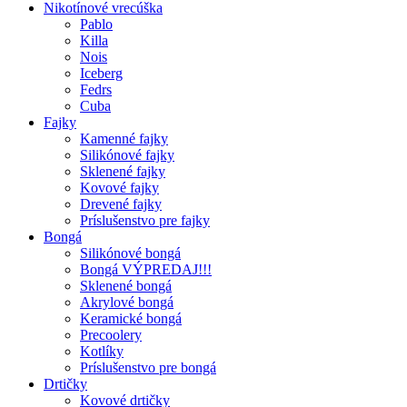
Nikotínové vrecúška
Pablo
Killa
Nois
Iceberg
Fedrs
Cuba
Fajky
Kamenné fajky
Silikónové fajky
Sklenené fajky
Kovové fajky
Drevené fajky
Príslušenstvo pre fajky
Bongá
Silikónové bongá
Bongá VÝPREDAJ!!!
Sklenené bongá
Akrylové bongá
Keramické bongá
Precoolery
Kotlíky
Príslušenstvo pre bongá
Drtičky
Kovové drtičky