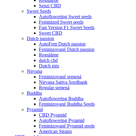
Regulárne
Senzi CBD
Sweet Seeds
Autoflowering Sweet seeds
Feminized Sweet seeds
Fast Version F1 Sweet Seeds
Sweet CBD
Dutch passion
AutoFem Dutch passion
Feminizované Dutch passion
Regulárne
dutch cbd
Dutch mix
Nirvana
Feminizované semená
Nirvana Sativa Seedbank
Regular semená
Buddha
Autoflowering Buddha
Feminizované Buddha Seeds
Pyramid
CBD Pyramid
Autoflowering Pyramid
Feminizované Pyramid seeds
American Strains