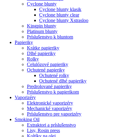
Cyclone blunty
Cyclone blunty klasik
Cyclone blunty clear
Cyclone blunty Xstrasloo
Kingpin blunty
Platinum blunty
Príslušenstvo k bluntom
Papieriky
Krátke papieriky
Dlhé papieriky
Rolky
Celulózové papieriky
Ochutené papieriky
Ochutené rolky
Ochutené dlhé papieriky
Predrolované papieriky
Príslušenstvo k papierikom
Vaporizéry
Elektronické vaporizéry
Mechanické vaporizéry
Príslušenstvo pre vaporizéry
Smoking Oil
Extraktori a príslušenstvo
Lisy, Rosin press
Koltíky na olej