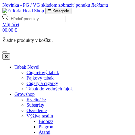
Novinka - PG / VG skladom
zobraziť ponuku
Reklama
Kategórie
Products
search
Môj účet
0
0,00
€
Žiadne produkty v košíku.
Tabak Nové!
Cigaretový tabak
Fajkový tabak
Cigary a cigarky
Tabak do vodných fajok
Growshop
Kvetináče
Substráty
Osvetlenie
Výživa rastlín
Biobizz
Plagron
Atami