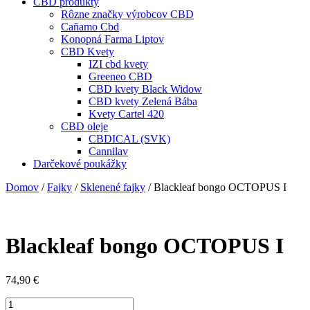
CBD produkty
Rôzne značky výrobcov CBD
Cañamo Cbd
Konopná Farma Liptov
CBD Kvety
IZI cbd kvety
Greeneo CBD
CBD kvety Black Widow
CBD kvety Zelená Bába
Kvety Cartel 420
CBD oleje
CBDICAL (SVK)
Cannilav
Darčekové poukážky
Domov
/
Fajky
/
Sklenené fajky
/ Blackleaf bongo OCTOPUS I
Blackleaf bongo OCTOPUS I
74,90
€
množstvo