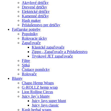
Akrylové drtičky
Drevené drtičky
Elektrické drtičky
Kamenné drtičky
Hash maker
Príslušenstvo pre drtičky
Fajčiarske potreby
Popolníky
Rolovacie tácky
Zapaľovače
Klasické zapaľovače
Zippo - Zapaľovače a Príslušenstvo
Tryskové JET zapaľovače
Filtre
Sitká
Čistiace pomôcky
Rolovače
Blunty
Chapo Hemp Wraps
G-ROLLZ hemp wrap
Lion Rolling Circus
Juicy Jay´s blunty
Juicy Jays super blunt
Juicy Jays classic
Kush herbal wraps