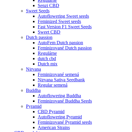
Regulárne
Senzi CBD
Sweet Seeds
Autoflowering Sweet seeds
Feminized Sweet seeds
Fast Version F1 Sweet Seeds
Sweet CBD
Dutch passion
AutoFem Dutch passion
Feminizované Dutch passion
Regulárne
dutch cbd
Dutch mix
Nirvana
Feminizované semená
Nirvana Sativa Seedbank
Regular semená
Buddha
Autoflowering Buddha
Feminizované Buddha Seeds
Pyramid
CBD Pyramid
Autoflowering Pyramid
Feminizované Pyramid seeds
American Strains