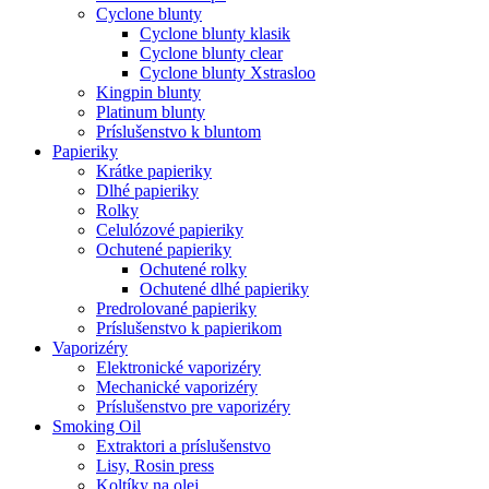
Cyclone blunty
Cyclone blunty klasik
Cyclone blunty clear
Cyclone blunty Xstrasloo
Kingpin blunty
Platinum blunty
Príslušenstvo k bluntom
Papieriky
Krátke papieriky
Dlhé papieriky
Rolky
Celulózové papieriky
Ochutené papieriky
Ochutené rolky
Ochutené dlhé papieriky
Predrolované papieriky
Príslušenstvo k papierikom
Vaporizéry
Elektronické vaporizéry
Mechanické vaporizéry
Príslušenstvo pre vaporizéry
Smoking Oil
Extraktori a príslušenstvo
Lisy, Rosin press
Koltíky na olej