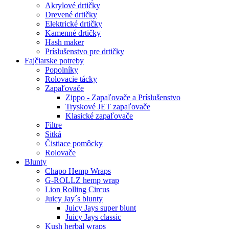
Akrylové drtičky
Drevené drtičky
Elektrické drtičky
Kamenné drtičky
Hash maker
Príslušenstvo pre drtičky
Fajčiarske potreby
Popolníky
Rolovacie tácky
Zapaľovače
Zippo - Zapaľovače a Príslušenstvo
Tryskové JET zapaľovače
Klasické zapaľovače
Filtre
Sitká
Čistiace pomôcky
Rolovače
Blunty
Chapo Hemp Wraps
G-ROLLZ hemp wrap
Lion Rolling Circus
Juicy Jay´s blunty
Juicy Jays super blunt
Juicy Jays classic
Kush herbal wraps