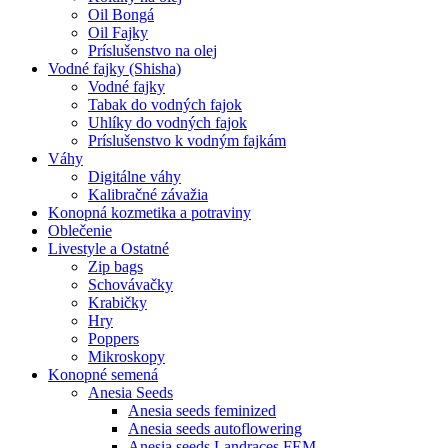
Oil Bongá
Oil Fajky
Príslušenstvo na olej
Vodné fajky (Shisha)
Vodné fajky
Tabak do vodných fajok
Uhlíky do vodných fajok
Príslušenstvo k vodným fajkám
Váhy
Digitálne váhy
Kalibračné závažia
Konopná kozmetika a potraviny
Oblečenie
Livestyle a Ostatné
Zip bags
Schovávačky
Krabičky
Hry
Poppers
Mikroskopy
Konopné semená
Anesia Seeds
Anesia seeds feminized
Anesia seeds autoflowering
Anesia seeds Landraces FEM