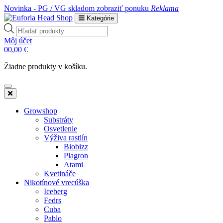
Novinka - PG / VG skladom
zobraziť ponuku
Reklama
Kategórie
Products
search
Môj účet
0
0,00
€
Žiadne produkty v košíku.
Growshop
Substráty
Osvetlenie
Výživa rastlín
Biobizz
Plagron
Atami
Kvetináče
Nikotínové vrecúška
Iceberg
Fedrs
Cuba
Pablo