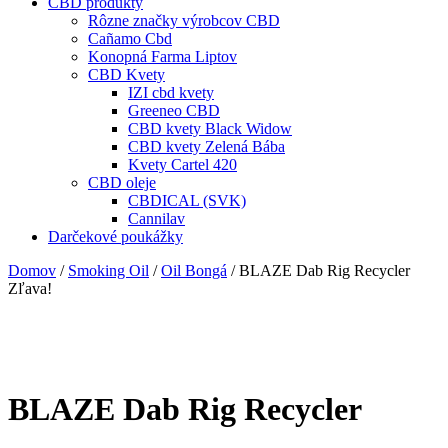
CBD produkty
Rôzne značky výrobcov CBD
Cañamo Cbd
Konopná Farma Liptov
CBD Kvety
IZI cbd kvety
Greeneo CBD
CBD kvety Black Widow
CBD kvety Zelená Bába
Kvety Cartel 420
CBD oleje
CBDICAL (SVK)
Cannilav
Darčekové poukážky
Domov
/
Smoking Oil
/
Oil Bongá
/ BLAZE Dab Rig Recycler
Zľava!
BLAZE Dab Rig Recycler