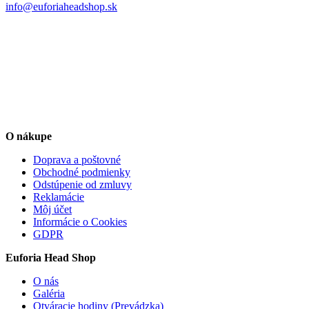
info@euforiaheadshop.sk
O nákupe
Doprava a poštovné
Obchodné podmienky
Odstúpenie od zmluvy
Reklamácie
Môj účet
Informácie o Cookies
GDPR
Euforia Head Shop
O nás
Galéria
Otváracie hodiny (Prevádzka)