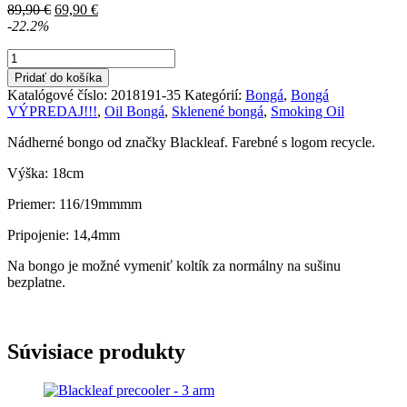
Pôvodná
Aktuálna
89,90
€
69,90
€
cena
cena
-22.2%
bola:
je:
množstvo
89,90 €.
69,90 €.
BLAZE
Pridať do košíka
Dab
Katalógové číslo:
2018191-35
Kategórií:
Bongá
,
Bongá
Rig
VÝPREDAJ!!!
,
Oil Bongá
,
Sklenené bongá
,
Smoking Oil
Recycler
Nádherné bongo od značky Blackleaf. Farebné s logom recycle.
Výška: 18cm
Priemer: 116/19mmmm
Pripojenie: 14,4mm
Na bongo je možné vymeniť koltík za normálny na sušinu
bezplatne.
Súvisiace produkty