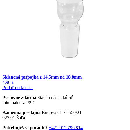
produktu.
Sklenená prípojka z 14,5mm na 18,8mm
4,90
€
Pridať do košíka
Poštovné zdarma
Stačí u nás nakúpiť
minimálne za 99€
Kamenná predajňa
Budovateľská 550/21
927 01 Šaľa
Potrebuješ sa poradiť?
+421 915 796 814