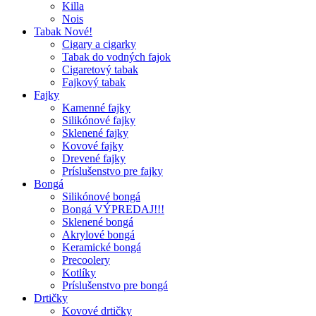
Killa
Nois
Tabak Nové!
Cigary a cigarky
Tabak do vodných fajok
Cigaretový tabak
Fajkový tabak
Fajky
Kamenné fajky
Silikónové fajky
Sklenené fajky
Kovové fajky
Drevené fajky
Príslušenstvo pre fajky
Bongá
Silikónové bongá
Bongá VÝPREDAJ!!!
Sklenené bongá
Akrylové bongá
Keramické bongá
Precoolery
Kotlíky
Príslušenstvo pre bongá
Drtičky
Kovové drtičky