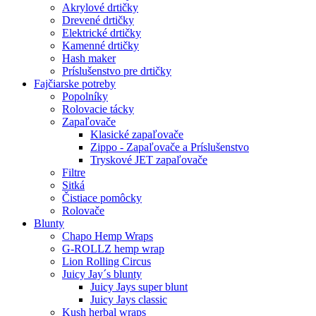
Akrylové drtičky
Drevené drtičky
Elektrické drtičky
Kamenné drtičky
Hash maker
Príslušenstvo pre drtičky
Fajčiarske potreby
Popolníky
Rolovacie tácky
Zapaľovače
Klasické zapaľovače
Zippo - Zapaľovače a Príslušenstvo
Tryskové JET zapaľovače
Filtre
Sitká
Čistiace pomôcky
Rolovače
Blunty
Chapo Hemp Wraps
G-ROLLZ hemp wrap
Lion Rolling Circus
Juicy Jay´s blunty
Juicy Jays super blunt
Juicy Jays classic
Kush herbal wraps