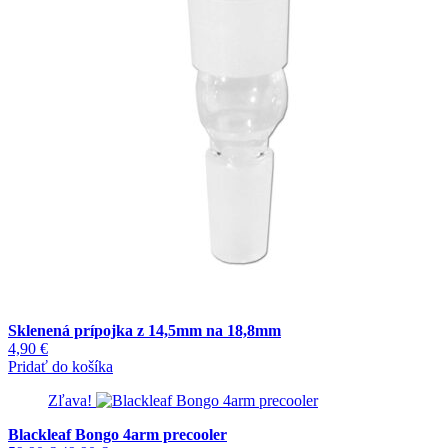
Sklenená prípojka z 14,5mm na 18,8mm
4,90
€
Pridať do košíka
Zľava!
Blackleaf Bongo 4arm precooler