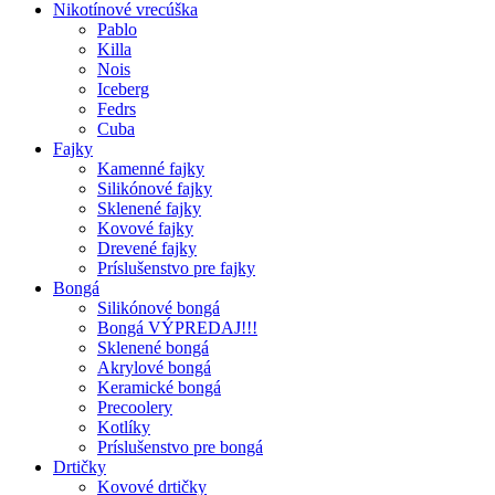
Nikotínové vrecúška
Pablo
Killa
Nois
Iceberg
Fedrs
Cuba
Fajky
Kamenné fajky
Silikónové fajky
Sklenené fajky
Kovové fajky
Drevené fajky
Príslušenstvo pre fajky
Bongá
Silikónové bongá
Bongá VÝPREDAJ!!!
Sklenené bongá
Akrylové bongá
Keramické bongá
Precoolery
Kotlíky
Príslušenstvo pre bongá
Drtičky
Kovové drtičky