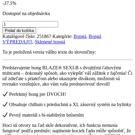
cena
cena
-37.5%
bola:
je:
Dostupné na objednávku
79,90 €.
49,90 €.
množstvo
Blaze
Pridať do košíka
Sexy-
Katalógové číslo:
251867
Kategórie:
Bongá
,
Bongá
B
VÝPREDAJ!!!
,
Sklenené bongá
bongo
Tu je preložená verzia vášho textu do slovenčiny:
Predstavujeme bong BLAZE® SEXI-B s dvojitými ťahovými
trubicami – dokonalý spôsob, ako vylepšiť váš zážitok z fajčenia! Či
už zdieľate s priateľom alebo ukazujete divákom, možnosti sú
rovnako vzrušujúce, ako vám vaša predstavivosť dovolí!
Perfektný bong pre DVOCH!
Obsahuje chillum s prieduchmi a XL zásuvný systém na bylinky
Pevný materiál s bi-stabilným brúsením
Hoci sú otvory na ľad skôr dekoratívne, ich funkcia nemusia
fungovať podľa predstáv; naplnenie kociek ľadu môže spôsobiť, že