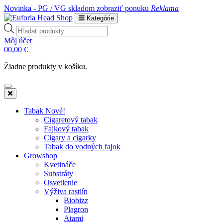
Novinka - PG / VG skladom
zobraziť ponuku
Reklama
Kategórie
Products
search
Môj účet
0
0,00
€
Žiadne produkty v košíku.
Tabak Nové!
Cigaretový tabak
Fajkový tabak
Cigary a cigarky
Tabak do vodných fajok
Growshop
Kvetináče
Substráty
Osvetlenie
Výživa rastlín
Biobizz
Plagron
Atami