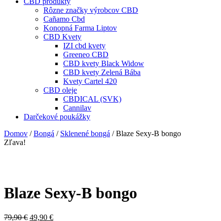
CBD produkty
Rôzne značky výrobcov CBD
Cañamo Cbd
Konopná Farma Liptov
CBD Kvety
IZI cbd kvety
Greeneo CBD
CBD kvety Black Widow
CBD kvety Zelená Bába
Kvety Cartel 420
CBD oleje
CBDICAL (SVK)
Cannilav
Darčekové poukážky
Domov
/
Bongá
/
Sklenené bongá
/ Blaze Sexy-B bongo
Zľava!
Blaze Sexy-B bongo
Pôvodná
Aktuálna
79,90
€
49,90
€