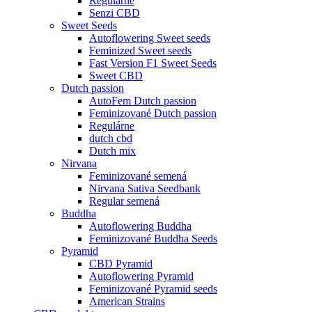
Regulárne
Senzi CBD
Sweet Seeds
Autoflowering Sweet seeds
Feminized Sweet seeds
Fast Version F1 Sweet Seeds
Sweet CBD
Dutch passion
AutoFem Dutch passion
Feminizované Dutch passion
Regulárne
dutch cbd
Dutch mix
Nirvana
Feminizované semená
Nirvana Sativa Seedbank
Regular semená
Buddha
Autoflowering Buddha
Feminizované Buddha Seeds
Pyramid
CBD Pyramid
Autoflowering Pyramid
Feminizované Pyramid seeds
American Strains