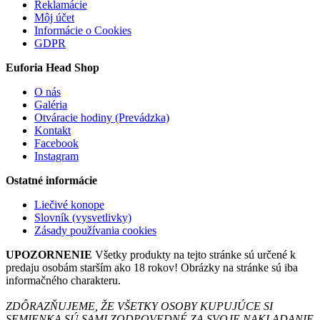
Reklamácie
Môj účet
Informácie o Cookies
GDPR
Euforia Head Shop
O nás
Galéria
Otváracie hodiny (Prevádzka)
Kontakt
Facebook
Instagram
Ostatné informácie
Liečivé konope
Slovník (vysvetlivky)
Zásady používania cookies
UPOZORNENIE
Všetky produkty na tejto stránke sú určené k
predaju osobám starším ako 18 rokov! Obrázky na stránke sú iba
informačného charakteru.
ZDÔRAZŇUJEME, ŽE VŠETKY OSOBY KUPUJÚCE SI
SEMIENKA SÚ SAMI ZODPOVEDNÉ ZA SVOJE NAKLADANIE