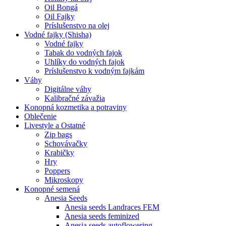
Oil Bongá
Oil Fajky
Príslušenstvo na olej
Vodné fajky (Shisha)
Vodné fajky
Tabak do vodných fajok
Uhlíky do vodných fajok
Príslušenstvo k vodným fajkám
Váhy
Digitálne váhy
Kalibračné závažia
Konopná kozmetika a potraviny
Oblečenie
Livestyle a Ostatné
Zip bags
Schovávačky
Krabičky
Hry
Poppers
Mikroskopy
Konopné semená
Anesia Seeds
Anesia seeds Landraces FEM
Anesia seeds feminized
Anesia seeds autoflowering