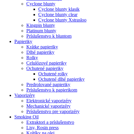
Cyclone blunty
Cyclone blunty klasik
Cyclone blunty clear
Cyclone blunty Xstrasloo
Kingpin blunty
Platinum blunty
Príslušenstvo k bluntom
Papieriky
Krátke papieriky
Dlhé papieriky
Rolky
Celulózové papieriky
Ochutené papieriky
Ochutené rolky
Ochutené dlhé papieriky
Predrolované papieriky
Príslušenstvo k papierikom
Vaporizéry
Elektronické vaporizéry
Mechanické vaporizéry
Príslušenstvo pre vaporizéry
Smoking Oil
Extraktori a príslušenstvo
Lisy, Rosin press
Koltíky na olej