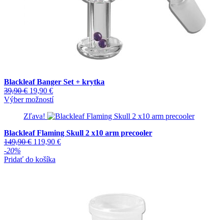
Blackleaf Banger Set + krytka
Pôvodná
Aktuálna
39,90
€
19,90
€
cena
cena
Tento
Výber možností
bola:
je:
produkt
Zľava!
39,90 €.
19,90 €.
má
viacero
Blackleaf Flaming Skull 2 x10 arm precooler
variantov.
Pôvodná
Aktuálna
149,90
€
119,90
€
Možnosti
cena
cena
-20%
si
bola:
je:
Pridať do košíka
môžete
149,90 €.
119,90 €.
vybrať
na
stránke
produktu.