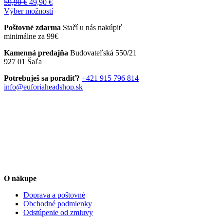
Pôvodná
Aktuálna
59,90
€
49,90
€
cena
cena
Tento
Výber možností
bola:
je:
produkt
Poštovné zdarma
Stačí u nás nakúpiť
59,90 €.
49,90 €.
má
minimálne za 99€
viacero
variantov.
Kamenná predajňa
Budovateľská 550/21
Možnosti
927 01 Šaľa
si
môžete
Potrebuješ sa poradiť?
+421 915 796 814
vybrať
info@euforiaheadshop.sk
na
stránke
produktu.
O nákupe
Doprava a poštovné
Obchodné podmienky
Odstúpenie od zmluvy