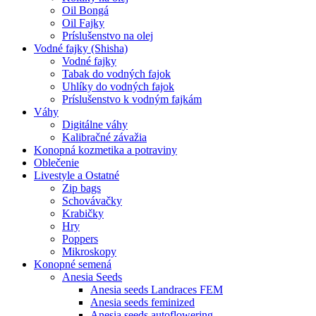
Oil Bongá
Oil Fajky
Príslušenstvo na olej
Vodné fajky (Shisha)
Vodné fajky
Tabak do vodných fajok
Uhlíky do vodných fajok
Príslušenstvo k vodným fajkám
Váhy
Digitálne váhy
Kalibračné závažia
Konopná kozmetika a potraviny
Oblečenie
Livestyle a Ostatné
Zip bags
Schovávačky
Krabičky
Hry
Poppers
Mikroskopy
Konopné semená
Anesia Seeds
Anesia seeds Landraces FEM
Anesia seeds feminized
Anesia seeds autoflowering