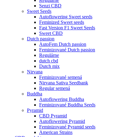
Regulárne
Senzi CBD
Sweet Seeds
Autoflowering Sweet seeds
Feminized Sweet seeds
Fast Version F1 Sweet Seeds
Sweet CBD
Dutch passion
AutoFem Dutch passion
Feminizované Dutch passion
Regulárne
dutch cbd
Dutch mix
Nirvana
Feminizované semená
Nirvana Sativa Seedbank
Regular semená
Buddha
Autoflowering Buddha
Feminizované Buddha Seeds
Pyramid
CBD Pyramid
Autoflowering Pyramid
Feminizované Pyramid seeds
American Strains