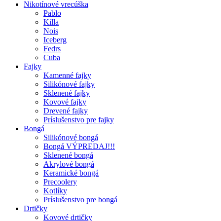
Nikotínové vrecúška
Pablo
Killa
Nois
Iceberg
Fedrs
Cuba
Fajky
Kamenné fajky
Silikónové fajky
Sklenené fajky
Kovové fajky
Drevené fajky
Príslušenstvo pre fajky
Bongá
Silikónové bongá
Bongá VÝPREDAJ!!!
Sklenené bongá
Akrylové bongá
Keramické bongá
Precoolery
Kotlíky
Príslušenstvo pre bongá
Drtičky
Kovové drtičky