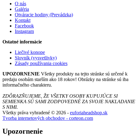
O nás
Galéria
Otváracie hodiny (Prevádzka)
Kontakt
Facebook
Instagram
Ostatné informácie
Liečivé konope
Slovník (vysvetlivky)
Zásady používania cookies
UPOZORNENIE
Všetky produkty na tejto stránke sú určené k
predaju osobám starším ako 18 rokov! Obrázky na stránke sú iba
informačného charakteru.
ZDÔRAZŇUJEME, ŽE VŠETKY OSOBY KUPUJÚCE SI
SEMIENKA SÚ SAMI ZODPOVEDNÉ ZA SVOJE NAKLADANIE
S NIMI.
Všetky práva vyhradené © 2026 -
euforiaheadshop.sk
Tvorba internetových obchodov - corteon.com
Upozornenie