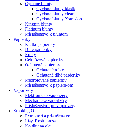
Cyclone blunty
Cyclone blunty klasik
Cyclone blunty clear
Cyclone blunty Xstrasloo
Kingpin blunty
Platinum blunty
Príslušenstvo k bluntom
Papieriky
Krátke papieriky
Dlhé papieriky
Rolky
Celulózové papieriky
Ochutené papieriky
Ochutené rolky
Ochutené dlhé papieriky
Predrolované papieriky
Príslušenstvo k papierikom
Vaporizéry
Elektronické vaporizéry
Mechanické vaporizéry
Príslušenstvo pre vaporizéry
Smoking Oil
Extraktori a príslušenstvo
Lisy, Rosin press
Koltíky na olej