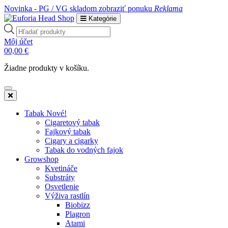
Novinka - PG / VG skladom
zobraziť ponuku
Reklama
Kategórie
Products
search
Môj účet
0
0,00
€
Žiadne produkty v košíku.
Tabak Nové!
Cigaretový tabak
Fajkový tabak
Cigary a cigarky
Tabak do vodných fajok
Growshop
Kvetináče
Substráty
Osvetlenie
Výživa rastlín
Biobizz
Plagron
Atami