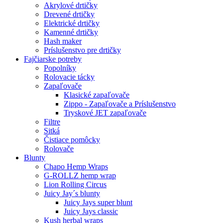
Akrylové drtičky
Drevené drtičky
Elektrické drtičky
Kamenné drtičky
Hash maker
Príslušenstvo pre drtičky
Fajčiarske potreby
Popolníky
Rolovacie tácky
Zapaľovače
Klasické zapaľovače
Zippo - Zapaľovače a Príslušenstvo
Tryskové JET zapaľovače
Filtre
Sitká
Čistiace pomôcky
Rolovače
Blunty
Chapo Hemp Wraps
G-ROLLZ hemp wrap
Lion Rolling Circus
Juicy Jay´s blunty
Juicy Jays super blunt
Juicy Jays classic
Kush herbal wraps