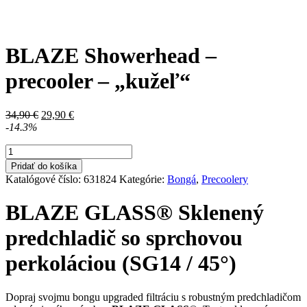
BLAZE Showerhead –
precooler – „kužeľ“
Pôvodná
Aktuálna
34,90
€
29,90
€
cena
cena
-14.3%
bola:
je:
množstvo
34,90 €.
29,90 €.
BLAZE
Pridať do košíka
Showerhead
Katalógové číslo:
631824
Kategórie:
Bongá
,
Precoolery
-
precooler
BLAZE GLASS® Sklenený
-
"kužeľ"
predchladič so sprchovou
perkoláciou (SG14 / 45°)
Dopraj svojmu bongu upgraded filtráciu s robustným predchladičom