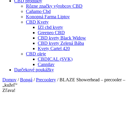
CBD produkty
Rôzne značky výrobcov CBD
Cañamo Cbd
Konopná Farma Liptov
CBD Kvety
IZI cbd kvety
Greeneo CBD
CBD kvety Black Widow
CBD kvety Zelená Bába
Kvety Cartel 420
CBD oleje
CBDICAL (SVK)
Cannilav
Darčekové poukážky
Domov
/
Bongá
/
Precoolery
/ BLAZE Showerhead – precooler –
„kužeľ“
Zľava!