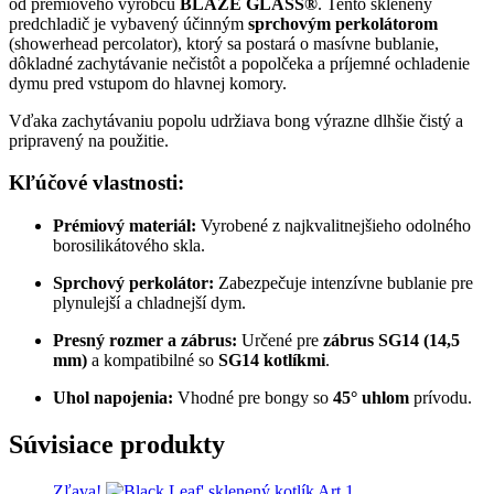
od prémiového výrobcu
BLAZE GLASS®
. Tento sklenený
predchladič je vybavený účinným
sprchovým perkolátorom
(showerhead percolator), ktorý sa postará o masívne bublanie,
dôkladné zachytávanie nečistôt a popolčeka a príjemné ochladenie
dymu pred vstupom do hlavnej komory.
Vďaka zachytávaniu popolu udržiava bong výrazne dlhšie čistý a
pripravený na použitie.
Kľúčové vlastnosti:
Prémiový materiál:
Vyrobené z najkvalitnejšieho odolného
borosilikátového skla.
Sprchový perkolátor:
Zabezpečuje intenzívne bublanie pre
plynulejší a chladnejší dym.
Presný rozmer a zábrus:
Určené pre
zábrus SG14 (14,5
mm)
a kompatibilné so
SG14 kotlíkmi
.
Uhol napojenia:
Vhodné pre bongy so
45° uhlom
prívodu.
Súvisiace produkty
Zľava!