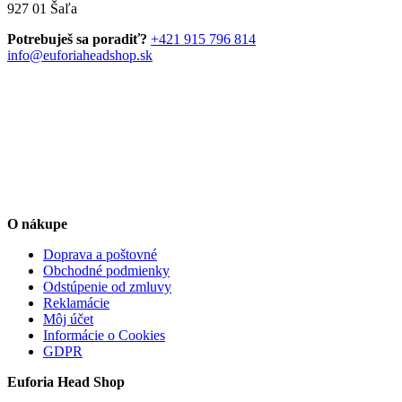
927 01 Šaľa
si
môžete
Potrebuješ sa poradiť?
+421 915 796 814
vybrať
info@euforiaheadshop.sk
na
stránke
produktu.
O nákupe
Doprava a poštovné
Obchodné podmienky
Odstúpenie od zmluvy
Reklamácie
Môj účet
Informácie o Cookies
GDPR
Euforia Head Shop