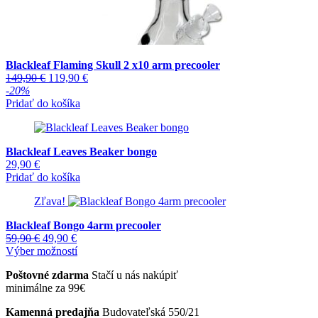
Blackleaf Flaming Skull 2 x10 arm precooler
Pôvodná
Aktuálna
149,90
€
119,90
€
cena
cena
-20%
bola:
je:
Pridať do košíka
149,90 €.
119,90 €.
Blackleaf Leaves Beaker bongo
29,90
€
Pridať do košíka
Zľava!
Blackleaf Bongo 4arm precooler
Pôvodná
Aktuálna
59,90
€
49,90
€
cena
cena
Tento
Výber možností
bola:
je:
produkt
Poštovné zdarma
Stačí u nás nakúpiť
59,90 €.
49,90 €.
má
minimálne za 99€
viacero
variantov.
Kamenná predajňa
Budovateľská 550/21
Možnosti