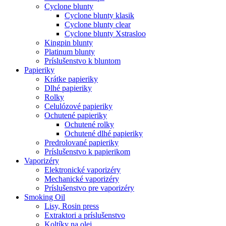
Cyclone blunty
Cyclone blunty klasik
Cyclone blunty clear
Cyclone blunty Xstrasloo
Kingpin blunty
Platinum blunty
Príslušenstvo k bluntom
Papieriky
Krátke papieriky
Dlhé papieriky
Rolky
Celulózové papieriky
Ochutené papieriky
Ochutené rolky
Ochutené dlhé papieriky
Predrolované papieriky
Príslušenstvo k papierikom
Vaporizéry
Elektronické vaporizéry
Mechanické vaporizéry
Príslušenstvo pre vaporizéry
Smoking Oil
Lisy, Rosin press
Extraktori a príslušenstvo
Koltíky na olej