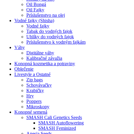
Oil Bongá
Oil Fajky
Príslušenstvo na olej
Vodné fajky (Shisha)
Vodné fajky
Tabak do vodných fajok
Uhlíky do vodných fajok
Príslušenstvo k vodným fajkám
Váhy
Digitálne váhy
Kalibračné závažia
Konopná kozmetika a potraviny
Oblečenie
Livestyle a Ostatné
Zip bags
Schovávačky
Krabičky
Hry
Poppers
Mikroskopy
Konopné semená
SMASH Cali Genetics Seeds
SMASH Autoflowering
SMASH Feminized
Anesia Seeds