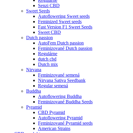
Regulárne
Senzi CBD
Sweet Seeds
Autoflowering Sweet seeds
Feminized Sweet seeds
Fast Version F1 Sweet Seeds
Sweet CBD
Dutch passion
AutoFem Dutch passion
Feminizované Dutch passion
Regulárne
dutch cbd
Dutch mix
Nirvana
Feminizované semená
Nirvana Sativa Seedbank
Regular semená
Buddha
Autoflowering Buddha
Feminizované Buddha Seeds
Pyramid
CBD Pyramid
Autoflowering Pyramid
Feminizované Pyramid seeds
American Strains