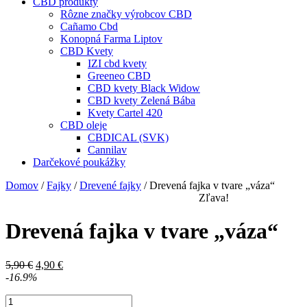
CBD produkty
Rôzne značky výrobcov CBD
Cañamo Cbd
Konopná Farma Liptov
CBD Kvety
IZI cbd kvety
Greeneo CBD
CBD kvety Black Widow
CBD kvety Zelená Bába
Kvety Cartel 420
CBD oleje
CBDICAL (SVK)
Cannilav
Darčekové poukážky
Domov
/
Fajky
/
Drevené fajky
/ Drevená fajka v tvare „váza“
Zľava!
Drevená fajka v tvare „váza“
Pôvodná
Aktuálna
5,90
€
4,90
€
cena
cena
-16.9%
bola:
je:
množstvo
5,90 €.
4,90 €.