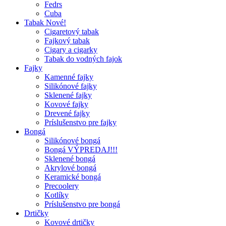
Fedrs
Cuba
Tabak Nové!
Cigaretový tabak
Fajkový tabak
Cigary a cigarky
Tabak do vodných fajok
Fajky
Kamenné fajky
Silikónové fajky
Sklenené fajky
Kovové fajky
Drevené fajky
Príslušenstvo pre fajky
Bongá
Silikónové bongá
Bongá VÝPREDAJ!!!
Sklenené bongá
Akrylové bongá
Keramické bongá
Precoolery
Kotlíky
Príslušenstvo pre bongá
Drtičky
Kovové drtičky