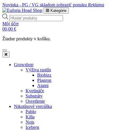
Novinka - PG / VG skladom
zobraziť ponuku
Reklama
Kategórie
Products
search
Môj účet
0
0,00
€
Žiadne produkty v košíku.
Growshop
Výživa rastlín
Biobizz
Plagron
Atami
Kvetináče
Substráty
Osvetlenie
Nikotínové vrecúška
Pablo
Killa
Nois
Iceberg