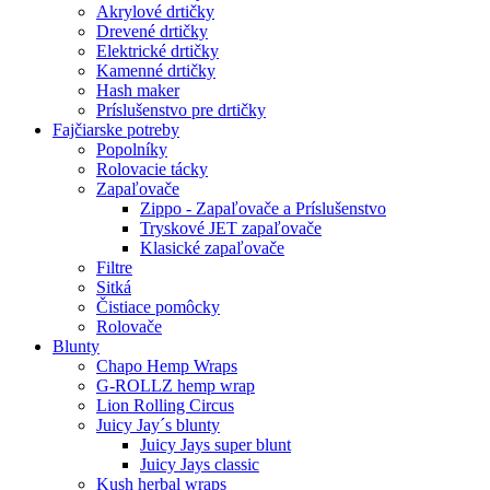
Akrylové drtičky
Drevené drtičky
Elektrické drtičky
Kamenné drtičky
Hash maker
Príslušenstvo pre drtičky
Fajčiarske potreby
Popolníky
Rolovacie tácky
Zapaľovače
Zippo - Zapaľovače a Príslušenstvo
Tryskové JET zapaľovače
Klasické zapaľovače
Filtre
Sitká
Čistiace pomôcky
Rolovače
Blunty
Chapo Hemp Wraps
G-ROLLZ hemp wrap
Lion Rolling Circus
Juicy Jay´s blunty
Juicy Jays super blunt
Juicy Jays classic
Kush herbal wraps