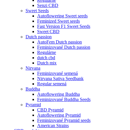
Regulárne
Senzi CBD
Sweet Seeds
Autoflowering Sweet seeds
Feminized Sweet seeds
Fast Version F1 Sweet Seeds
Sweet CBD
Dutch passion
AutoFem Dutch passion
Feminizované Dutch passion
Regulárne
dutch cbd
Dutch mix
Nirvana
Feminizované semená
Nirvana Sativa Seedbank
Regular semená
Buddha
Autoflowering Buddha
Feminizované Buddha Seeds
Pyramid
CBD Pyramid
Autoflowering Pyramid
Feminizované Pyramid seeds
American Strains