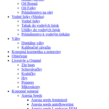
Oil Bongá
Oil Fajky
Príslušenstvo na olej
Vodné fajky (Shisha)
Vodné fajky
Tabak do vodných fajok
Uhlíky do vodných fajok
Príslušenstvo k vodným fajkám
Váhy
Digitálne váhy
Kalibračné závažia
Konopná kozmetika a potraviny
Oblečenie
Livestyle a Ostatné
Zip bags
Schovávačky
Krabičky
Hry
Poppers
Mikroskopy
Konopné semená
Anesia Seeds
Anesia seeds feminized
Anesia seeds autoflowering
Anesia seeds Landraces FEM