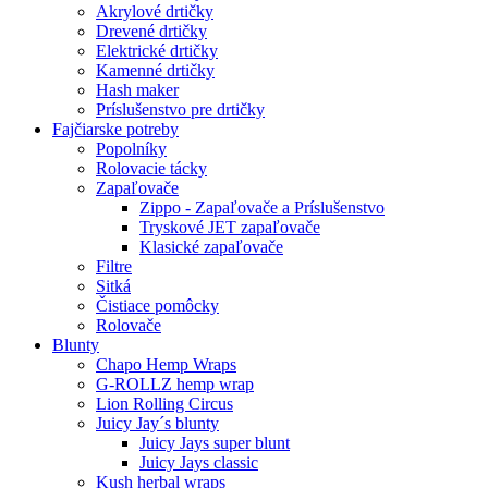
Akrylové drtičky
Drevené drtičky
Elektrické drtičky
Kamenné drtičky
Hash maker
Príslušenstvo pre drtičky
Fajčiarske potreby
Popolníky
Rolovacie tácky
Zapaľovače
Zippo - Zapaľovače a Príslušenstvo
Tryskové JET zapaľovače
Klasické zapaľovače
Filtre
Sitká
Čistiace pomôcky
Rolovače
Blunty
Chapo Hemp Wraps
G-ROLLZ hemp wrap
Lion Rolling Circus
Juicy Jay´s blunty
Juicy Jays super blunt
Juicy Jays classic
Kush herbal wraps