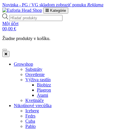
Novinka - PG / VG skladom
zobraziť ponuku
Reklama
Kategórie
Products
search
Môj účet
0
0,00
€
Žiadne produkty v košíku.
Growshop
Substráty
Osvetlenie
Výživa rastlín
Biobizz
Plagron
Atami
Kvetináče
Nikotínové vrecúška
Iceberg
Fedrs
Cuba
Pablo