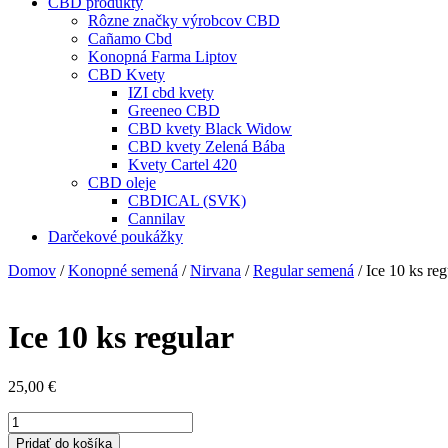
CBD produkty
Rôzne značky výrobcov CBD
Cañamo Cbd
Konopná Farma Liptov
CBD Kvety
IZI cbd kvety
Greeneo CBD
CBD kvety Black Widow
CBD kvety Zelená Bába
Kvety Cartel 420
CBD oleje
CBDICAL (SVK)
Cannilav
Darčekové poukážky
Domov
/
Konopné semená
/
Nirvana
/
Regular semená
/ Ice 10 ks reg
Ice 10 ks regular
25,00
€
množstvo
Ice
Pridať do košíka