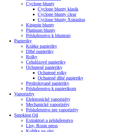
Cyclone blunty
Cyclone blunty klasik
Cyclone blunty clear
Cyclone blunty Xstrasloo
Kingpin blunty
Platinum blunty
Príslušenstvo k bluntom
Papieriky
Krátke papieriky
Dlhé papieriky
Rolky
Celulózové papieriky
Ochutené papieriky
Ochutené rolky
Ochutené dlhé papieriky
Predrolované papieriky
Príslušenstvo k papierikom
Vaporizéry
Elektronické vaporizéry
Mechanické vaporizéry
Príslušenstvo pre vaporizéry
Smoking Oil
Extraktori a príslušenstvo
Lisy, Rosin press
Koltíky na olej