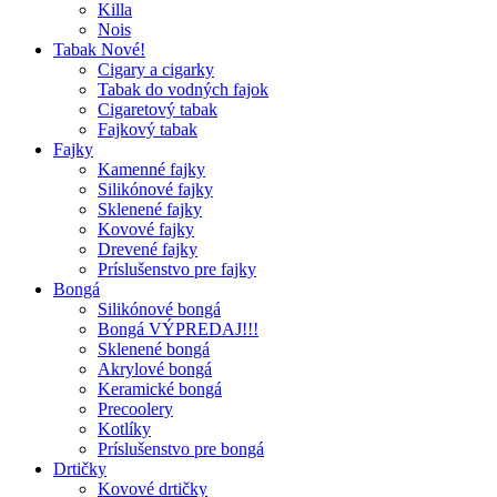
Killa
Nois
Tabak Nové!
Cigary a cigarky
Tabak do vodných fajok
Cigaretový tabak
Fajkový tabak
Fajky
Kamenné fajky
Silikónové fajky
Sklenené fajky
Kovové fajky
Drevené fajky
Príslušenstvo pre fajky
Bongá
Silikónové bongá
Bongá VÝPREDAJ!!!
Sklenené bongá
Akrylové bongá
Keramické bongá
Precoolery
Kotlíky
Príslušenstvo pre bongá
Drtičky
Kovové drtičky