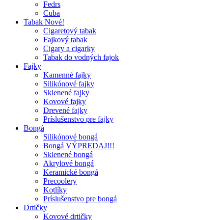
Fedrs
Cuba
Tabak Nové!
Cigaretový tabak
Fajkový tabak
Cigary a cigarky
Tabak do vodných fajok
Fajky
Kamenné fajky
Silikónové fajky
Sklenené fajky
Kovové fajky
Drevené fajky
Príslušenstvo pre fajky
Bongá
Silikónové bongá
Bongá VÝPREDAJ!!!
Sklenené bongá
Akrylové bongá
Keramické bongá
Precoolery
Kotlíky
Príslušenstvo pre bongá
Drtičky
Kovové drtičky