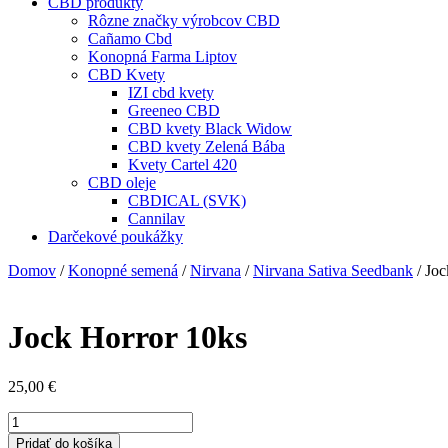
CBD produkty
Rôzne značky výrobcov CBD
Cañamo Cbd
Konopná Farma Liptov
CBD Kvety
IZI cbd kvety
Greeneo CBD
CBD kvety Black Widow
CBD kvety Zelená Bába
Kvety Cartel 420
CBD oleje
CBDICAL (SVK)
Cannilav
Darčekové poukážky
Domov
/
Konopné semená
/
Nirvana
/
Nirvana Sativa Seedbank
/ Joc
Jock Horror 10ks
25,00
€
množstvo
Jock
Pridať do košíka