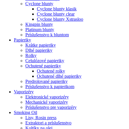
Cyclone blunty
Cyclone blunty klasik
Cyclone blunty clear
Cyclone blunty Xstrasloo
Kingpin blunty
Platinum blunty
Príslušenstvo k bluntom
Papieriky
Krátke papieriky
Dlhé papieriky
Rolky
Celulózové papieriky
Ochutené papieriky
Ochutené rolky
Ochutené dlhé papieriky
Predrolované papieriky
Príslušenstvo k papierikom
Vaporizéry
Elektronické vaporizéry
Mechanické vaporizéry
Príslušenstvo pre vaporizéry
Smoking Oil
Lisy, Rosin press
Extraktori a príslušenstvo
Koltíky na olej