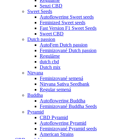
Regulárne
Senzi CBD
Sweet Seeds
Autoflowering Sweet seeds
Feminized Sweet seeds
Fast Version F1 Sweet Seeds
Sweet CBD
Dutch passion
AutoFem Dutch passion
Feminizované Dutch passion
Regulárne
dutch cbd
Dutch mix
Nirvana
Feminizované semená
Nirvana Sativa Seedbank
Regular semená
Buddha
Autoflowering Buddha
Feminizované Buddha Seeds
Pyramid
CBD Pyramid
Autoflowering Pyramid
Feminizované Pyramid seeds
American Strains