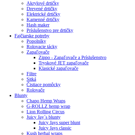
Akrylové drtičky
Drevené drtičky
Elektrické drtičky
Kamenné drtičky
Hash maker
Príslušenstvo pre drtičky
Fajčiarske potreby
Popolníky
Rolovacie tácky
Zapaľovače
Zippo - Zapaľovače a Príslušenstvo
Tryskové JET zapaľovače
Klasické zapaľovače
Filtre
Sitká
Čistiace pomôcky
Rolovače
Blunty
Chapo Hemp Wraps
G-ROLLZ hemp wrap
Lion Rolling Circus
Juicy Jay´s blunty
Juicy Jays super blunt
Juicy Jays classic
Kush herbal wraps