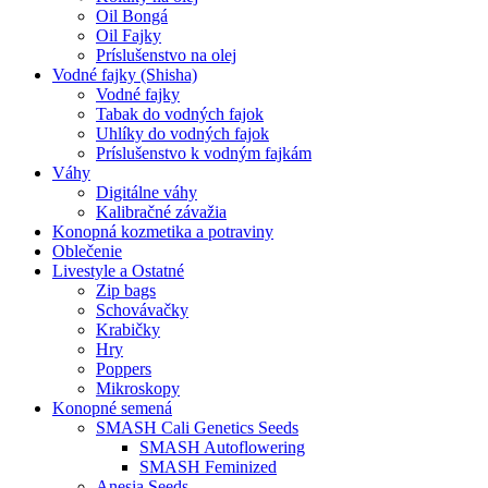
Oil Bongá
Oil Fajky
Príslušenstvo na olej
Vodné fajky (Shisha)
Vodné fajky
Tabak do vodných fajok
Uhlíky do vodných fajok
Príslušenstvo k vodným fajkám
Váhy
Digitálne váhy
Kalibračné závažia
Konopná kozmetika a potraviny
Oblečenie
Livestyle a Ostatné
Zip bags
Schovávačky
Krabičky
Hry
Poppers
Mikroskopy
Konopné semená
SMASH Cali Genetics Seeds
SMASH Autoflowering
SMASH Feminized
Anesia Seeds