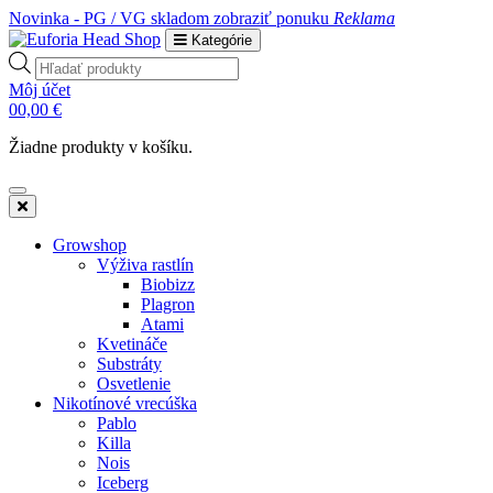
Novinka - PG / VG skladom
zobraziť ponuku
Reklama
Kategórie
Products
search
Môj účet
0
0,00
€
Žiadne produkty v košíku.
Growshop
Výživa rastlín
Biobizz
Plagron
Atami
Kvetináče
Substráty
Osvetlenie
Nikotínové vrecúška
Pablo
Killa
Nois
Iceberg