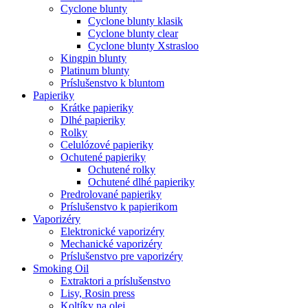
Cyclone blunty
Cyclone blunty klasik
Cyclone blunty clear
Cyclone blunty Xstrasloo
Kingpin blunty
Platinum blunty
Príslušenstvo k bluntom
Papieriky
Krátke papieriky
Dlhé papieriky
Rolky
Celulózové papieriky
Ochutené papieriky
Ochutené rolky
Ochutené dlhé papieriky
Predrolované papieriky
Príslušenstvo k papierikom
Vaporizéry
Elektronické vaporizéry
Mechanické vaporizéry
Príslušenstvo pre vaporizéry
Smoking Oil
Extraktori a príslušenstvo
Lisy, Rosin press
Koltíky na olej