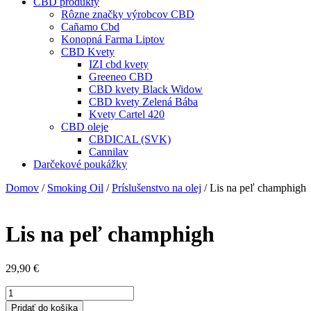
CBD produkty
Rôzne značky výrobcov CBD
Cañamo Cbd
Konopná Farma Liptov
CBD Kvety
IZI cbd kvety
Greeneo CBD
CBD kvety Black Widow
CBD kvety Zelená Bába
Kvety Cartel 420
CBD oleje
CBDICAL (SVK)
Cannilav
Darčekové poukážky
Domov
/
Smoking Oil
/
Príslušenstvo na olej
/ Lis na peľ champhigh
Lis na peľ champhigh
29,90
€
množstvo
Lis
Pridať do košíka