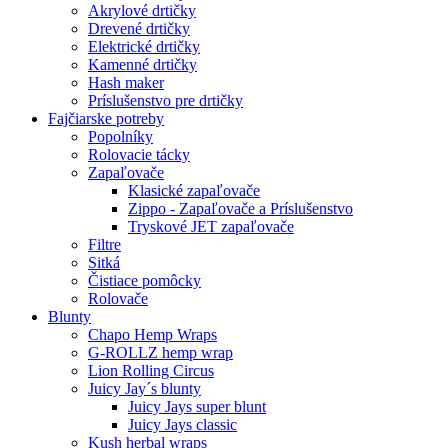
Akrylové drtičky
Drevené drtičky
Elektrické drtičky
Kamenné drtičky
Hash maker
Príslušenstvo pre drtičky
Fajčiarske potreby
Popolníky
Rolovacie tácky
Zapaľovače
Klasické zapaľovače
Zippo - Zapaľovače a Príslušenstvo
Tryskové JET zapaľovače
Filtre
Sitká
Čistiace pomôcky
Rolovače
Blunty
Chapo Hemp Wraps
G-ROLLZ hemp wrap
Lion Rolling Circus
Juicy Jay´s blunty
Juicy Jays super blunt
Juicy Jays classic
Kush herbal wraps