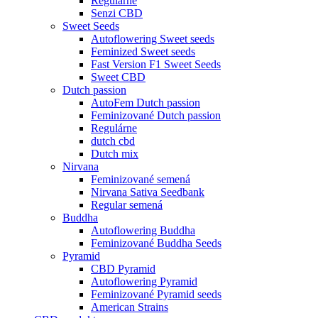
Regulárne
Senzi CBD
Sweet Seeds
Autoflowering Sweet seeds
Feminized Sweet seeds
Fast Version F1 Sweet Seeds
Sweet CBD
Dutch passion
AutoFem Dutch passion
Feminizované Dutch passion
Regulárne
dutch cbd
Dutch mix
Nirvana
Feminizované semená
Nirvana Sativa Seedbank
Regular semená
Buddha
Autoflowering Buddha
Feminizované Buddha Seeds
Pyramid
CBD Pyramid
Autoflowering Pyramid
Feminizované Pyramid seeds
American Strains