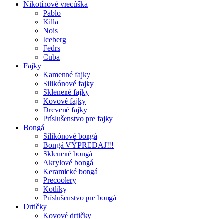
Nikotínové vrecúška
Pablo
Killa
Nois
Iceberg
Fedrs
Cuba
Fajky
Kamenné fajky
Silikónové fajky
Sklenené fajky
Kovové fajky
Drevené fajky
Príslušenstvo pre fajky
Bongá
Silikónové bongá
Bongá VÝPREDAJ!!!
Sklenené bongá
Akrylové bongá
Keramické bongá
Precoolery
Kotlíky
Príslušenstvo pre bongá
Drtičky
Kovové drtičky