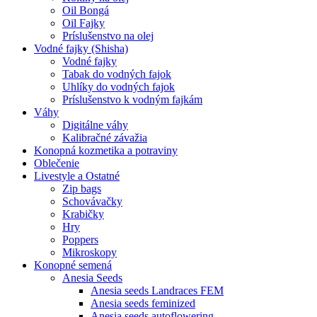
Oil Bongá
Oil Fajky
Príslušenstvo na olej
Vodné fajky (Shisha)
Vodné fajky
Tabak do vodných fajok
Uhlíky do vodných fajok
Príslušenstvo k vodným fajkám
Váhy
Digitálne váhy
Kalibračné závažia
Konopná kozmetika a potraviny
Oblečenie
Livestyle a Ostatné
Zip bags
Schovávačky
Krabičky
Hry
Poppers
Mikroskopy
Konopné semená
Anesia Seeds
Anesia seeds Landraces FEM
Anesia seeds feminized
Anesia seeds autoflowering