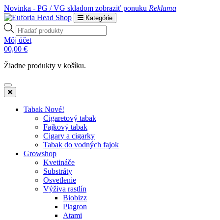
Novinka - PG / VG skladom
zobraziť ponuku
Reklama
Kategórie
Products
search
Môj účet
0
0,00
€
Žiadne produkty v košíku.
Tabak Nové!
Cigaretový tabak
Fajkový tabak
Cigary a cigarky
Tabak do vodných fajok
Growshop
Kvetináče
Substráty
Osvetlenie
Výživa rastlín
Biobizz
Plagron
Atami