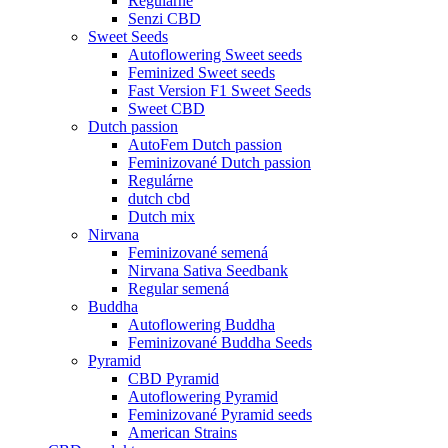
Regulárne
Senzi CBD
Sweet Seeds
Autoflowering Sweet seeds
Feminized Sweet seeds
Fast Version F1 Sweet Seeds
Sweet CBD
Dutch passion
AutoFem Dutch passion
Feminizované Dutch passion
Regulárne
dutch cbd
Dutch mix
Nirvana
Feminizované semená
Nirvana Sativa Seedbank
Regular semená
Buddha
Autoflowering Buddha
Feminizované Buddha Seeds
Pyramid
CBD Pyramid
Autoflowering Pyramid
Feminizované Pyramid seeds
American Strains