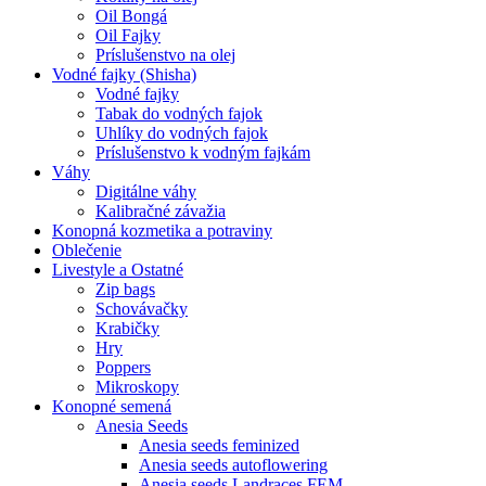
Oil Bongá
Oil Fajky
Príslušenstvo na olej
Vodné fajky (Shisha)
Vodné fajky
Tabak do vodných fajok
Uhlíky do vodných fajok
Príslušenstvo k vodným fajkám
Váhy
Digitálne váhy
Kalibračné závažia
Konopná kozmetika a potraviny
Oblečenie
Livestyle a Ostatné
Zip bags
Schovávačky
Krabičky
Hry
Poppers
Mikroskopy
Konopné semená
Anesia Seeds
Anesia seeds feminized
Anesia seeds autoflowering
Anesia seeds Landraces FEM