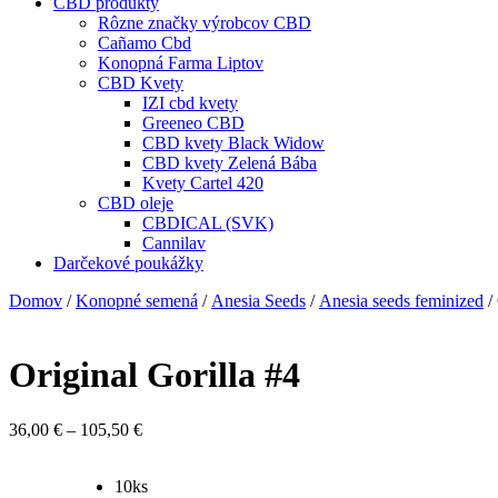
CBD produkty
Rôzne značky výrobcov CBD
Cañamo Cbd
Konopná Farma Liptov
CBD Kvety
IZI cbd kvety
Greeneo CBD
CBD kvety Black Widow
CBD kvety Zelená Bába
Kvety Cartel 420
CBD oleje
CBDICAL (SVK)
Cannilav
Darčekové poukážky
Domov
/
Konopné semená
/
Anesia Seeds
/
Anesia seeds feminized
/ 
Original Gorilla #4
Price
36,00
€
–
105,50
€
range:
36,00 €
10ks
through