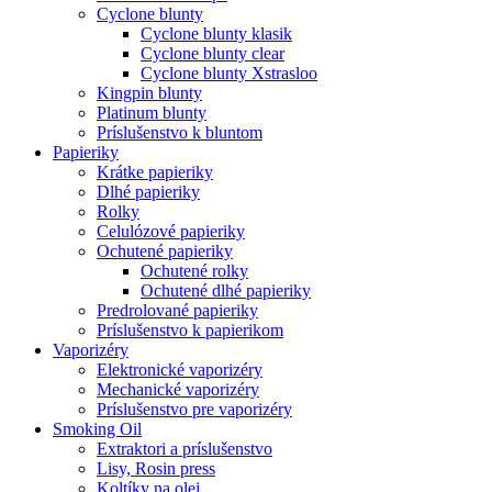
Cyclone blunty
Cyclone blunty klasik
Cyclone blunty clear
Cyclone blunty Xstrasloo
Kingpin blunty
Platinum blunty
Príslušenstvo k bluntom
Papieriky
Krátke papieriky
Dlhé papieriky
Rolky
Celulózové papieriky
Ochutené papieriky
Ochutené rolky
Ochutené dlhé papieriky
Predrolované papieriky
Príslušenstvo k papierikom
Vaporizéry
Elektronické vaporizéry
Mechanické vaporizéry
Príslušenstvo pre vaporizéry
Smoking Oil
Extraktori a príslušenstvo
Lisy, Rosin press
Koltíky na olej