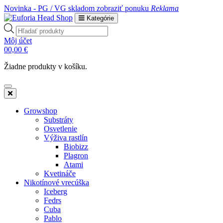
Novinka - PG / VG skladom
zobraziť ponuku
Reklama
Kategórie
Products
search
Môj účet
0
0,00
€
Žiadne produkty v košíku.
Growshop
Substráty
Osvetlenie
Výživa rastlín
Biobizz
Plagron
Atami
Kvetináče
Nikotínové vrecúška
Iceberg
Fedrs
Cuba
Pablo