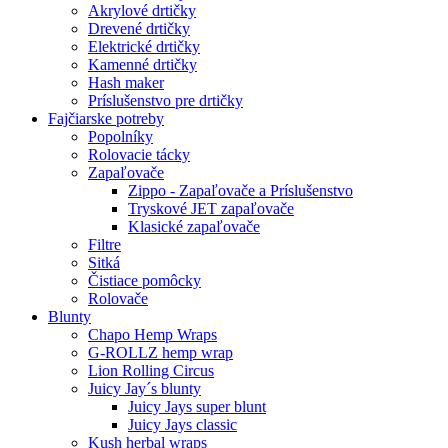
Akrylové drtičky
Drevené drtičky
Elektrické drtičky
Kamenné drtičky
Hash maker
Príslušenstvo pre drtičky
Fajčiarske potreby
Popolníky
Rolovacie tácky
Zapaľovače
Zippo - Zapaľovače a Príslušenstvo
Tryskové JET zapaľovače
Klasické zapaľovače
Filtre
Sitká
Čistiace pomôcky
Rolovače
Blunty
Chapo Hemp Wraps
G-ROLLZ hemp wrap
Lion Rolling Circus
Juicy Jay´s blunty
Juicy Jays super blunt
Juicy Jays classic
Kush herbal wraps