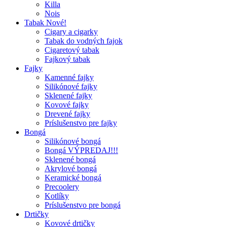
Killa
Nois
Tabak Nové!
Cigary a cigarky
Tabak do vodných fajok
Cigaretový tabak
Fajkový tabak
Fajky
Kamenné fajky
Silikónové fajky
Sklenené fajky
Kovové fajky
Drevené fajky
Príslušenstvo pre fajky
Bongá
Silikónové bongá
Bongá VÝPREDAJ!!!
Sklenené bongá
Akrylové bongá
Keramické bongá
Precoolery
Kotlíky
Príslušenstvo pre bongá
Drtičky
Kovové drtičky