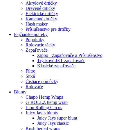
Akrylové drtičky
Drevené drtičky
Elektrické drtičky
Kamenné drtičky
Hash maker
Príslušenstvo pre drtičky
Fajčiarske potreby
Popolníky
Rolovacie tácky
Zapaľovače
Zippo - Zapaľovače a Príslušenstvo
Tryskové JET zapaľovače
Klasické zapaľovače
Filtre
Sitká
Čistiace pomôcky
Rolovače
Blunty
Chapo Hemp Wraps
G-ROLLZ hemp wrap
Lion Rolling Circus
Juicy Jay´s blunty
Juicy Jays super blunt
Juicy Jays classic
Kush herbal wraps