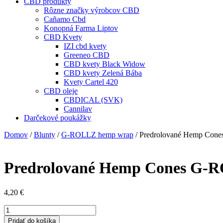
CBD produkty
Rôzne značky výrobcov CBD
Cañamo Cbd
Konopná Farma Liptov
CBD Kvety
IZI cbd kvety
Greeneo CBD
CBD kvety Black Widow
CBD kvety Zelená Bába
Kvety Cartel 420
CBD oleje
CBDICAL (SVK)
Cannilav
Darčekové poukážky
Domov
/
Blunty
/
G-ROLLZ hemp wrap
/ Predrolované Hemp Cone
Predrolované Hemp Cones G-R
4,20
€
množstvo
Predrolované
Pridať do košíka