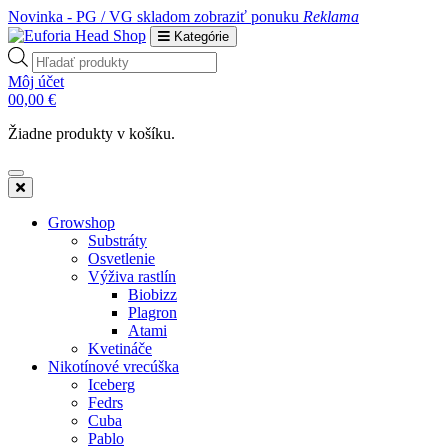
Novinka - PG / VG skladom
zobraziť ponuku
Reklama
Kategórie
Products
search
Môj účet
0
0,00
€
Žiadne produkty v košíku.
Growshop
Substráty
Osvetlenie
Výživa rastlín
Biobizz
Plagron
Atami
Kvetináče
Nikotínové vrecúška
Iceberg
Fedrs
Cuba
Pablo