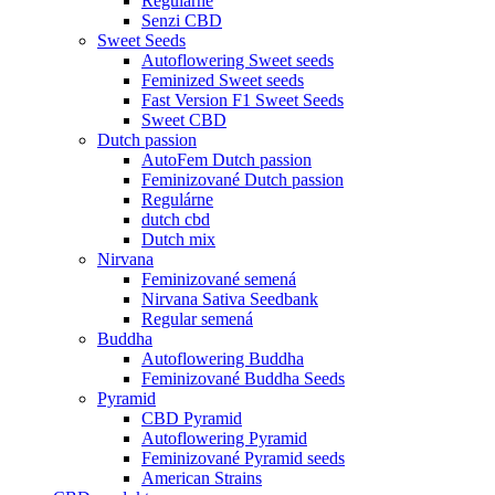
Regulárne
Senzi CBD
Sweet Seeds
Autoflowering Sweet seeds
Feminized Sweet seeds
Fast Version F1 Sweet Seeds
Sweet CBD
Dutch passion
AutoFem Dutch passion
Feminizované Dutch passion
Regulárne
dutch cbd
Dutch mix
Nirvana
Feminizované semená
Nirvana Sativa Seedbank
Regular semená
Buddha
Autoflowering Buddha
Feminizované Buddha Seeds
Pyramid
CBD Pyramid
Autoflowering Pyramid
Feminizované Pyramid seeds
American Strains