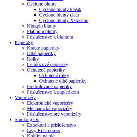
Cyclone blunty
Cyclone blunty klasik
Cyclone blunty clear
Cyclone blunty Xstrasloo
Kingpin blunty
Platinum blunty
Príslušenstvo k bluntom
Papieriky
Krátke papieriky
Dlhé papieriky
Rolky
Celulózové papieriky
Ochutené papieriky
Ochutené rolky
Ochutené dlhé papieriky
Predrolované papieriky
Príslušenstvo k papierikom
Vaporizéry
Elektronické vaporizéry
Mechanické vaporizéry
Príslušenstvo pre vaporizéry
Smoking Oil
Extraktori a príslušenstvo
Lisy, Rosin press
Koltíky na olej