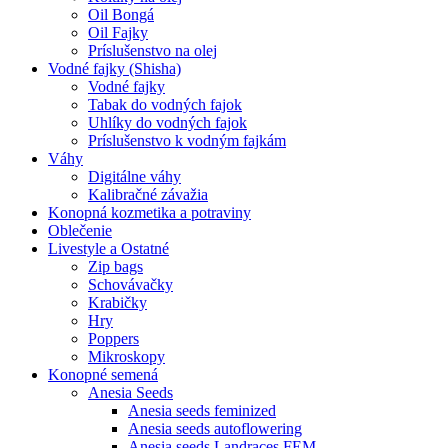
Oil Bongá
Oil Fajky
Príslušenstvo na olej
Vodné fajky (Shisha)
Vodné fajky
Tabak do vodných fajok
Uhlíky do vodných fajok
Príslušenstvo k vodným fajkám
Váhy
Digitálne váhy
Kalibračné závažia
Konopná kozmetika a potraviny
Oblečenie
Livestyle a Ostatné
Zip bags
Schovávačky
Krabičky
Hry
Poppers
Mikroskopy
Konopné semená
Anesia Seeds
Anesia seeds feminized
Anesia seeds autoflowering
Anesia seeds Landraces FEM