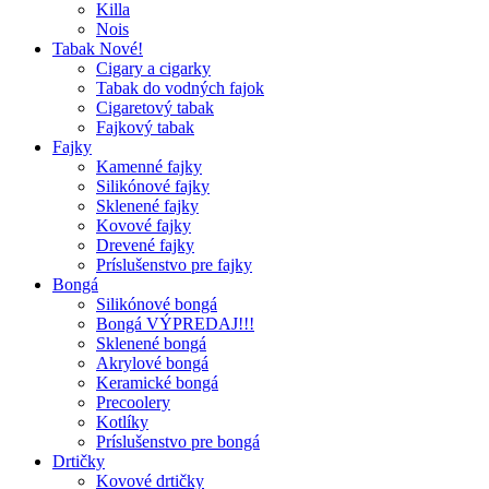
Killa
Nois
Tabak Nové!
Cigary a cigarky
Tabak do vodných fajok
Cigaretový tabak
Fajkový tabak
Fajky
Kamenné fajky
Silikónové fajky
Sklenené fajky
Kovové fajky
Drevené fajky
Príslušenstvo pre fajky
Bongá
Silikónové bongá
Bongá VÝPREDAJ!!!
Sklenené bongá
Akrylové bongá
Keramické bongá
Precoolery
Kotlíky
Príslušenstvo pre bongá
Drtičky
Kovové drtičky