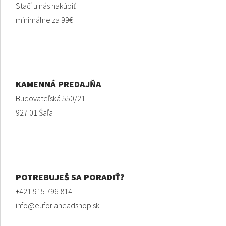
Stačí u nás nakúpiť
minimálne za 99€
KAMENNÁ PREDAJŇA
Budovateľská 550/21
927 01 Šaľa
POTREBUJEŠ SA PORADIŤ?
+421 915 796 814
info@euforiaheadshop.sk