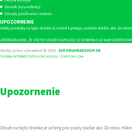
Slovník (vysvetlivky)
Zásady používania cookies
UPOZORNENIE
Všetky produkty na tejto stránke sú určené k predaju osobám starším ako 18 rokov
ZDÔRAZŇUJEME, ŽE VŠETKY OSOBY KUPUJÚCE SI SEMIENKA SÚ SAMI ZODPOVEDNÉ
Všetky práva vyhradené © 2026 -
EUFORIAHEADSHOP.SK
TVORBA INTERNETOVÝCH OBCHODOV - CORTEON.COM
Upozornenie
Obsah na tejto stránke je určený pre osoby staršie ako 18 rokov. Klikn