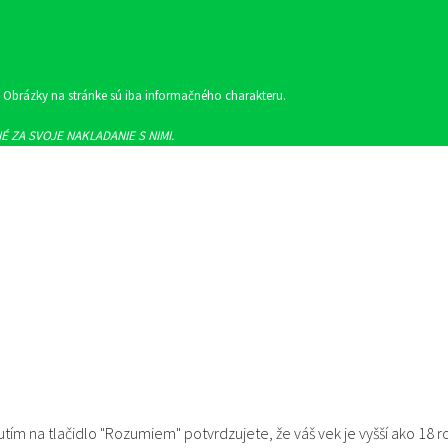
! Obrázky na stránke sú iba informačného charakteru.
 ZA SVOJE NAKLADANIE S NIMI.
utím na tlačidlo "Rozumiem" potvrdzujete, že váš vek je vyšší ako 18 r