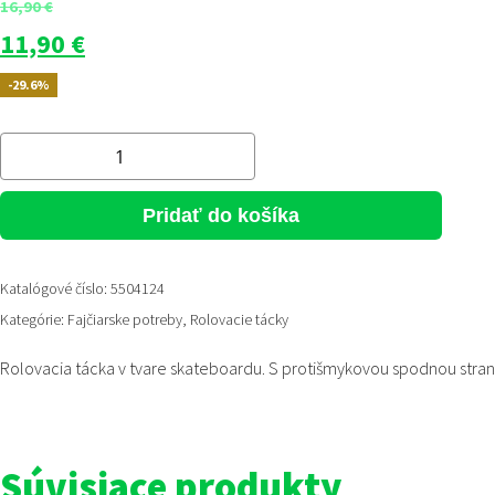
16,90
€
Pôvodná
Aktuálna
11,90
€
cena
cena
-29.6%
bola:
je:
16,90 €.
11,90 €.
množstvo
Raw
rolovacia
Pridať do košíka
tácka
Skate
Katalógové číslo:
5504124
Kategórie:
Fajčiarske potreby
,
Rolovacie tácky
Rolovacia tácka v tvare skateboardu. S protišmykovou spodnou st
Súvisiace produkty