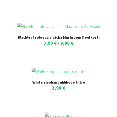
Blackleaf rolovacia tácka Mushroom 3 veľkosti
3,90
€
9,90
€
Price
–
range:
3,90 €
through
9,90 €
White elephant uhlíkové filtre
3,90
€