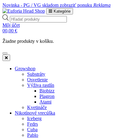
Novinka - PG / VG skladom
zobraziť ponuku
Reklama
Kategórie
Products
search
Môj účet
0
0,00
€
Žiadne produkty v košíku.
Growshop
Substráty
Osvetlenie
Výživa rastlín
Biobizz
Plagron
Atami
Kvetináče
Nikotínové vrecúška
Iceberg
Fedrs
Cuba
Pablo