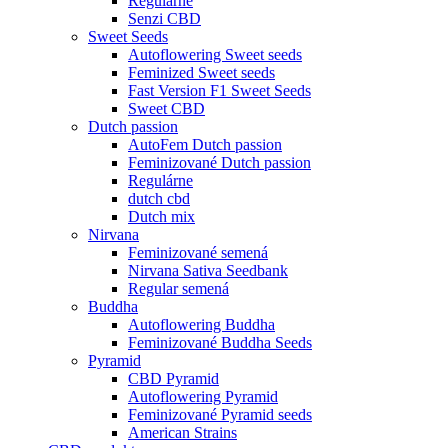
Regulárne
Senzi CBD
Sweet Seeds
Autoflowering Sweet seeds
Feminized Sweet seeds
Fast Version F1 Sweet Seeds
Sweet CBD
Dutch passion
AutoFem Dutch passion
Feminizované Dutch passion
Regulárne
dutch cbd
Dutch mix
Nirvana
Feminizované semená
Nirvana Sativa Seedbank
Regular semená
Buddha
Autoflowering Buddha
Feminizované Buddha Seeds
Pyramid
CBD Pyramid
Autoflowering Pyramid
Feminizované Pyramid seeds
American Strains