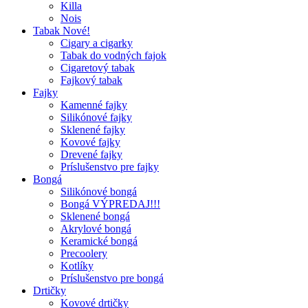
Killa
Nois
Tabak Nové!
Cigary a cigarky
Tabak do vodných fajok
Cigaretový tabak
Fajkový tabak
Fajky
Kamenné fajky
Silikónové fajky
Sklenené fajky
Kovové fajky
Drevené fajky
Príslušenstvo pre fajky
Bongá
Silikónové bongá
Bongá VÝPREDAJ!!!
Sklenené bongá
Akrylové bongá
Keramické bongá
Precoolery
Kotlíky
Príslušenstvo pre bongá
Drtičky
Kovové drtičky