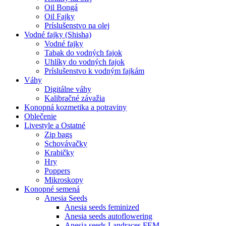
Oil Bongá
Oil Fajky
Príslušenstvo na olej
Vodné fajky (Shisha)
Vodné fajky
Tabak do vodných fajok
Uhlíky do vodných fajok
Príslušenstvo k vodným fajkám
Váhy
Digitálne váhy
Kalibračné závažia
Konopná kozmetika a potraviny
Oblečenie
Livestyle a Ostatné
Zip bags
Schovávačky
Krabičky
Hry
Poppers
Mikroskopy
Konopné semená
Anesia Seeds
Anesia seeds feminized
Anesia seeds autoflowering
Anesia seeds Landraces FEM