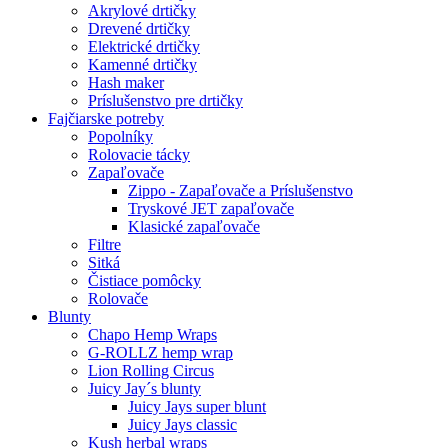
Akrylové drtičky
Drevené drtičky
Elektrické drtičky
Kamenné drtičky
Hash maker
Príslušenstvo pre drtičky
Fajčiarske potreby
Popolníky
Rolovacie tácky
Zapaľovače
Zippo - Zapaľovače a Príslušenstvo
Tryskové JET zapaľovače
Klasické zapaľovače
Filtre
Sitká
Čistiace pomôcky
Rolovače
Blunty
Chapo Hemp Wraps
G-ROLLZ hemp wrap
Lion Rolling Circus
Juicy Jay´s blunty
Juicy Jays super blunt
Juicy Jays classic
Kush herbal wraps