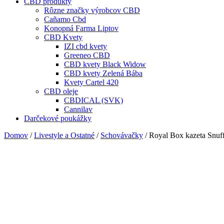
CBD produkty
Rôzne značky výrobcov CBD
Cañamo Cbd
Konopná Farma Liptov
CBD Kvety
IZI cbd kvety
Greeneo CBD
CBD kvety Black Widow
CBD kvety Zelená Bába
Kvety Cartel 420
CBD oleje
CBDICAL (SVK)
Cannilav
Darčekové poukážky
Domov
/
Livestyle a Ostatné
/
Schovávačky
/ Royal Box kazeta Snuf