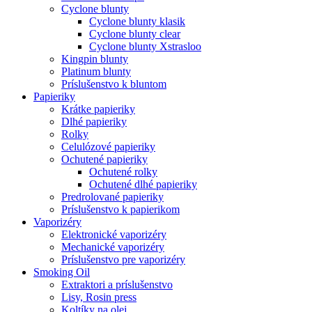
Cyclone blunty
Cyclone blunty klasik
Cyclone blunty clear
Cyclone blunty Xstrasloo
Kingpin blunty
Platinum blunty
Príslušenstvo k bluntom
Papieriky
Krátke papieriky
Dlhé papieriky
Rolky
Celulózové papieriky
Ochutené papieriky
Ochutené rolky
Ochutené dlhé papieriky
Predrolované papieriky
Príslušenstvo k papierikom
Vaporizéry
Elektronické vaporizéry
Mechanické vaporizéry
Príslušenstvo pre vaporizéry
Smoking Oil
Extraktori a príslušenstvo
Lisy, Rosin press
Koltíky na olej