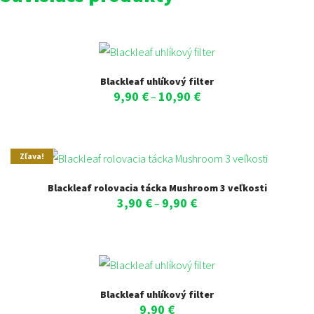
Blackleaf uhlíkový filter
9,90
€
10,90
€
Price
–
range:
9,90 €
through
Zľava!
10,90 €
Blackleaf rolovacia tácka Mushroom 3 veľkosti
3,90
€
9,90
€
Price
–
range:
3,90 €
through
9,90 €
Blackleaf uhlíkový filter
9,90
€