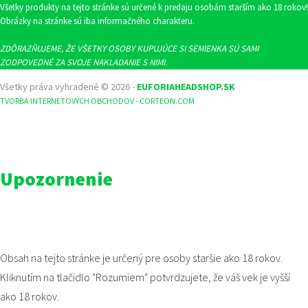
Všetky produkty na tejto stránke sú určené k predaju osobám starším ako 18 rokov!
Obrázky na stránke sú iba informačného charakteru.
ZDÔRAZŇUJEME, ŽE VŠETKY OSOBY KUPUJÚCE SI SEMIENKA SÚ SAMI
ZODPOVEDNÉ ZA SVOJE NAKLADANIE S NIMI.
Všetky práva vyhradené © 2026 -
EUFORIAHEADSHOP.SK
TVORBA INTERNETOVÝCH OBCHODOV - CORTEON.COM
Upozornenie
Obsah na tejto stránke je určený pre osoby staršie ako 18 rokov.
Kliknutím na tlačidlo "Rozumiem" potvrdzujete, že váš vek je vyšší
ako 18 rokov.