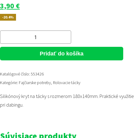
Pôvodná
Aktuálna
3,90
€
cena
cena
-20.4%
bola:
je:
4,90 €.
3,90 €.
množstvo
Silikónový
kryt
Pridať do košíka
na
tácky
Katalógové číslo:
553426
Kategórie:
Fajčiarske potreby
,
Rolovacie tácky
Silikónový kryt na tácky s rozmerom 180x140mm. Praktické využitie
pri dabingu.
Súvisiace produkty