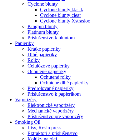
Cyclone blunty
Cyclone blunty klasik
Cyclone blunty clear
Cyclone blunty Xstrasloo
Kingpin blunty
Platinum blunty
Príslušenstvo k bluntom
Papieriky
Krátke papieriky
Dlhé papieriky
Rolky
Celulózové papieriky
Ochutené papieriky
Ochutené rolky
Ochutené dlhé papieriky
Predrolované papieriky
Príslušenstvo k papierikom
Vaporizéry
Elektronické vaporizéry
Mechanické vaporizéry
Príslušenstvo pre vaporizéry
Smoking Oil
Lisy, Rosin press
Extraktori a príslušenstvo
Koltíky na olej