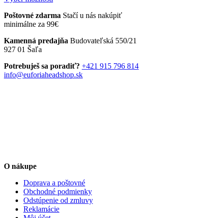
bola:
je:
produkt
Poštovné zdarma
Stačí u nás nakúpiť
29,90 €.
18,90 €.
má
minimálne za 99€
viacero
variantov.
Kamenná predajňa
Budovateľská 550/21
Možnosti
927 01 Šaľa
si
môžete
Potrebuješ sa poradiť?
+421 915 796 814
vybrať
info@euforiaheadshop.sk
na
stránke
produktu.
O nákupe
Doprava a poštovné
Obchodné podmienky
Odstúpenie od zmluvy
Reklamácie
Môj účet