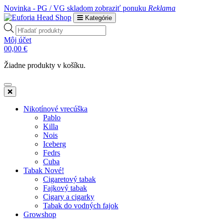
Novinka - PG / VG skladom
zobraziť ponuku
Reklama
Kategórie
Products
search
Môj účet
0
0,00
€
Žiadne produkty v košíku.
Nikotínové vrecúška
Pablo
Killa
Nois
Iceberg
Fedrs
Cuba
Tabak Nové!
Cigaretový tabak
Fajkový tabak
Cigary a cigarky
Tabak do vodných fajok
Growshop