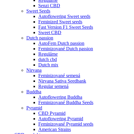
Regulárne
Senzi CBD
Sweet Seeds
Autoflowering Sweet seeds
Feminized Sweet seeds
Fast Version F1 Sweet Seeds
Sweet CBD
Dutch passion
AutoFem Dutch passion
Feminizované Dutch passion
Regulárne
dutch cbd
Dutch mix
Nirvana
Feminizované semená
Nirvana Sativa Seedbank
Regular semená
Buddha
Autoflowering Buddha
Feminizované Buddha Seeds
Pyramid
CBD Pyramid
Autoflowering Pyramid
Feminizované Pyramid seeds
American Strains