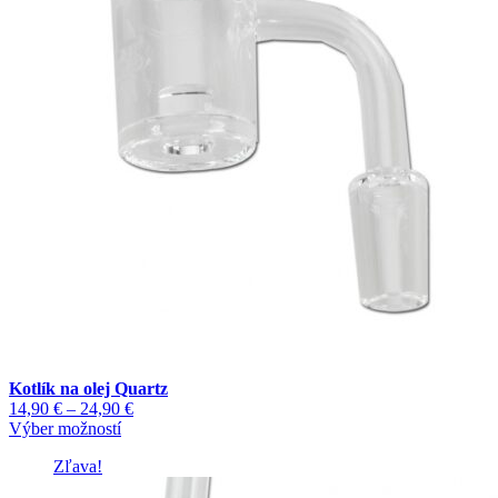
môžete
vybrať
na
stránke
produktu.
Kotlík na olej Quartz
Price
14,90
€
–
24,90
€
Tento
range:
Výber možností
produkt
14,90 €
Zľava!
má
through
viacero
24,90 €