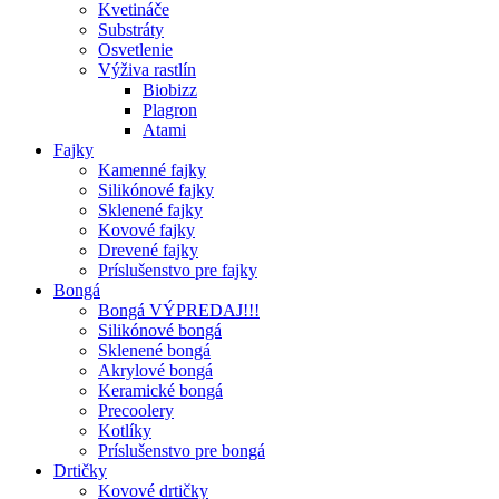
Kvetináče
Substráty
Osvetlenie
Výživa rastlín
Biobizz
Plagron
Atami
Fajky
Kamenné fajky
Silikónové fajky
Sklenené fajky
Kovové fajky
Drevené fajky
Príslušenstvo pre fajky
Bongá
Bongá VÝPREDAJ!!!
Silikónové bongá
Sklenené bongá
Akrylové bongá
Keramické bongá
Precoolery
Kotlíky
Príslušenstvo pre bongá
Drtičky
Kovové drtičky