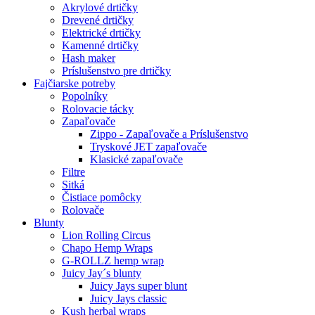
Akrylové drtičky
Drevené drtičky
Elektrické drtičky
Kamenné drtičky
Hash maker
Príslušenstvo pre drtičky
Fajčiarske potreby
Popolníky
Rolovacie tácky
Zapaľovače
Zippo - Zapaľovače a Príslušenstvo
Tryskové JET zapaľovače
Klasické zapaľovače
Filtre
Sitká
Čistiace pomôcky
Rolovače
Blunty
Lion Rolling Circus
Chapo Hemp Wraps
G-ROLLZ hemp wrap
Juicy Jay´s blunty
Juicy Jays super blunt
Juicy Jays classic
Kush herbal wraps