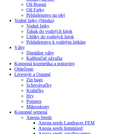
Oil Bongá
Oil Fajky
Príslušenstvo na olej
Vodné fajky (Shisha)
Vodné fajky
Tabak do vodných fajok
Uhlíky do vodných fajok
Príslušenstvo k vodným fajkám
Váhy
Digitálne váhy
Kalibračné závažia
Konopná kozmetika a potraviny
Oblečenie
Livestyle a Ostatné
Zip bags
Schovávačky
Krabičky
Hry
Poppers
Mikroskopy
Konopné semená
Anesia Seeds
Anesia seeds Landraces FEM
Anesia seeds feminized
Anesia seeds autoflowering