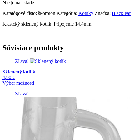
Nie je na sklade
14,90 €.
6,90 €.
Katalógové číslo:
škorpion
Kategória:
Kotlíky
Značka:
Blackleaf
Klasický sklenený kotlík. Pripojenie 14,4mm
Súvisiace produkty
Zľava!
Sklenený kotlík
4,90
€
Tento
Výber možností
produkt
Zľava!
má
viacero
variantov.
Možnosti
si
môžete
vybrať
na
stránke