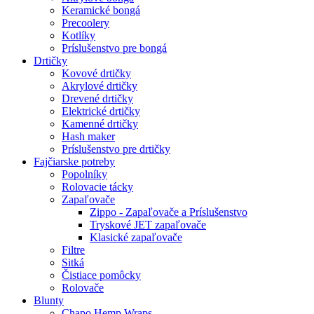
Keramické bongá
Precoolery
Kotlíky
Príslušenstvo pre bongá
Drtičky
Kovové drtičky
Akrylové drtičky
Drevené drtičky
Elektrické drtičky
Kamenné drtičky
Hash maker
Príslušenstvo pre drtičky
Fajčiarske potreby
Popolníky
Rolovacie tácky
Zapaľovače
Zippo - Zapaľovače a Príslušenstvo
Tryskové JET zapaľovače
Klasické zapaľovače
Filtre
Sitká
Čistiace pomôcky
Rolovače
Blunty
Chapo Hemp Wraps