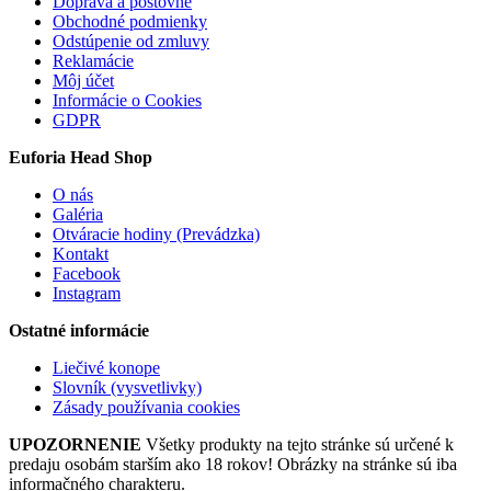
Doprava a poštovné
Obchodné podmienky
Odstúpenie od zmluvy
Reklamácie
Môj účet
Informácie o Cookies
GDPR
Euforia Head Shop
O nás
Galéria
Otváracie hodiny (Prevádzka)
Kontakt
Facebook
Instagram
Ostatné informácie
Liečivé konope
Slovník (vysvetlivky)
Zásady používania cookies
UPOZORNENIE
Všetky produkty na tejto stránke sú určené k
predaju osobám starším ako 18 rokov! Obrázky na stránke sú iba
informačného charakteru.