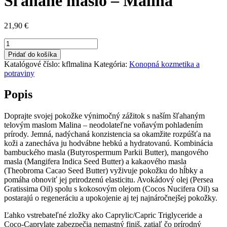
Šľahané maslo – Malina
21,90
€
množstvo
Šľahané
Pridať do košíka
maslo
Katalógové číslo:
kflmalina
Kategória:
Konopná kozmetika a
–
potraviny
Malina
Popis
Doprajte svojej pokožke výnimočný zážitok s naším šľahaným
telovým maslom Malina – neodolateľne voňavým pohladením
prírody. Jemná, nadýchaná konzistencia sa okamžite rozpúšťa na
koži a zanecháva ju hodvábne hebkú a hydratovanú. Kombinácia
bambuckého masla (Butyrospermum Parkii Butter), mangového
masla (Mangifera Indica Seed Butter) a kakaového masla
(Theobroma Cacao Seed Butter) vyživuje pokožku do hĺbky a
pomáha obnoviť jej prirodzenú elasticitu. Avokádový olej (Persea
Gratissima Oil) spolu s kokosovým olejom (Cocos Nucifera Oil) sa
postarajú o regeneráciu a upokojenie aj tej najnáročnejšej pokožky.
Ľahko vstrebateľné zložky ako Caprylic/Capric Triglyceride a
Coco-Caprylate zabezpečia nemastný finiš, zatiaľ čo prírodný