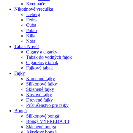
Kvetináče
Nikotínové vrecúška
Iceberg
Fedrs
Cuba
Pablo
Killa
Nois
Tabak Nové!
Cigary a cigarky
Tabak do vodných fajok
Cigaretový tabak
Fajkový tabak
Fajky
Kamenné fajky
Silikónové fajky
Sklenené fajky
Kovové fajky
Drevené fajky
Príslušenstvo pre fajky
Bongá
Silikónové bongá
Bongá VÝPREDAJ!!!
Sklenené bongá
Akrylové bongá