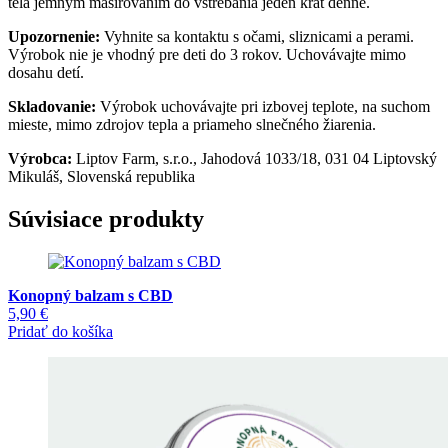
tela jemným masírovaním do vstrebania jeden krát denne.
Upozornenie:
Vyhnite sa kontaktu s očami, sliznicami a perami.
Výrobok nie je vhodný pre deti do 3 rokov. Uchovávajte mimo
dosahu detí.
Skladovanie:
Výrobok uchovávajte pri izbovej teplote, na suchom
mieste, mimo zdrojov tepla a priameho slnečného žiarenia.
Výrobca:
Liptov Farm, s.r.o., Jahodová 1033/18, 031 04 Liptovský
Mikuláš, Slovenská republika
Súvisiace produkty
Konopný balzam s CBD
5,90
€
Pridať do košíka