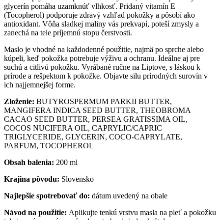
glycerín pomáha uzamknúť vlhkosť. Pridaný vitamín E
(Tocopherol) podporuje zdravý vzhľad pokožky a pôsobí ako
antioxidant. Vôňa sladkej maliny vás prekvapí, poteší zmysly a
zanechá na tele príjemnú stopu čerstvosti.
Maslo je vhodné na každodenné použitie, najmä po sprche alebo
kúpeli, keď pokožka potrebuje výživu a ochranu. Ideálne aj pre
suchú a citlivú pokožku. Vyrábané ručne na Liptove, s láskou k
prírode a rešpektom k pokožke. Objavte silu prírodných surovín v
ich najjemnejšej forme.
Zloženie:
BUTYROSPERMUM PARKII BUTTER,
MANGIFERA INDICA SEED BUTTER, THEOBROMA
CACAO SEED BUTTER, PERSEA GRATISSIMA OIL,
COCOS NUCIFERA OIL, CAPRYLIC/CAPRIC
TRIGLYCERIDE, GLYCERIN, COCO-CAPRYLATE,
PARFUM, TOCOPHEROL
Obsah balenia:
200 ml
Krajina pôvodu:
Slovensko
Najlepšie spotrebovať do:
dátum uvedený na obale
Návod na použitie:
Aplikujte tenkú vrstvu masla na pleť a pokožku