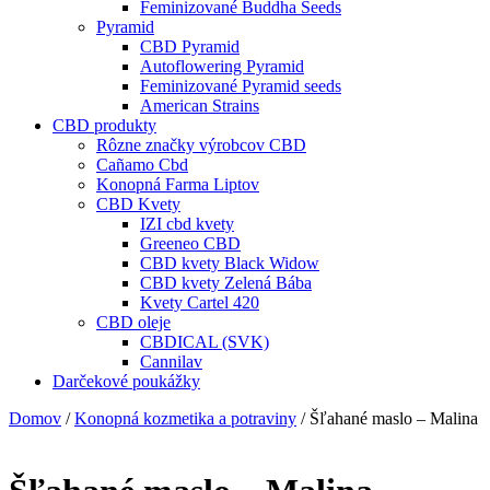
Feminizované Buddha Seeds
Pyramid
CBD Pyramid
Autoflowering Pyramid
Feminizované Pyramid seeds
American Strains
CBD produkty
Rôzne značky výrobcov CBD
Cañamo Cbd
Konopná Farma Liptov
CBD Kvety
IZI cbd kvety
Greeneo CBD
CBD kvety Black Widow
CBD kvety Zelená Bába
Kvety Cartel 420
CBD oleje
CBDICAL (SVK)
Cannilav
Darčekové poukážky
Domov
/
Konopná kozmetika a potraviny
/ Šľahané maslo – Malina