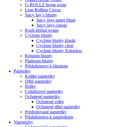
G-ROLLZ hemp wrap
Lion Rolling Circus
Juicy Jay´s blunty
Juicy Jays super blunt
Juicy Jays classic
Kush herbal wraps
Cyclone blunty
Cyclone blunty klasik
Cyclone blunty clear
Cyclone blunty Xstrasloo
Kingpin blunty
Platinum blunty
Príslušenstvo k bluntom
Papieriky
Krátke papieriky
Dlhé papieriky
Rolky
Celulózové papieriky
Ochutené papieriky
Ochutené rolky
Ochutené dlhé papieriky
Predrolované papieriky
Príslušenstvo k papierikom
Vaporizéry