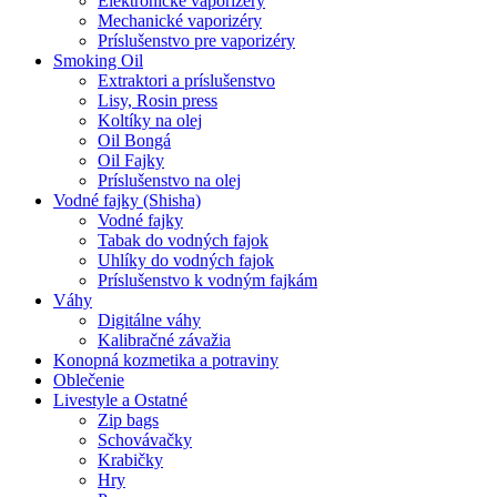
Elektronické vaporizéry
Mechanické vaporizéry
Príslušenstvo pre vaporizéry
Smoking Oil
Extraktori a príslušenstvo
Lisy, Rosin press
Koltíky na olej
Oil Bongá
Oil Fajky
Príslušenstvo na olej
Vodné fajky (Shisha)
Vodné fajky
Tabak do vodných fajok
Uhlíky do vodných fajok
Príslušenstvo k vodným fajkám
Váhy
Digitálne váhy
Kalibračné závažia
Konopná kozmetika a potraviny
Oblečenie
Livestyle a Ostatné
Zip bags
Schovávačky
Krabičky
Hry