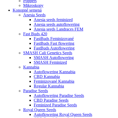
Poppers
Mikroskopy
Konopné semená
Anesia Seeds
Anesia seeds feminized
Anesia seeds autoflowering
Anesia seeds Landraces FEM
Fast Buds 420
FastBuds Feminizované
FastBuds Fast flowering
FastBuds Autoflowering
SMASH Cali Genetics Seeds
SMASH Autoflowering
SMASH Feminized
Kannabia
Autoflowering Kannabia
CBD Kannabia
Feminizované Kannabia
Regular Kannabia
Paradise Seeds
Autoflowering Paradise Seeds
CBD Paradise Seeds
Feminized Paradise Seeds
Royal Queen Seeds
Autoflowering Royal Queen Seeds