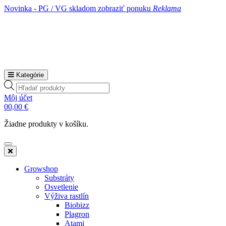
Novinka - PG / VG skladom
zobraziť ponuku
Reklama
Kategórie
Products
search
Môj účet
0
0,00
€
Žiadne produkty v košíku.
Growshop
Substráty
Osvetlenie
Výživa rastlín
Biobizz
Plagron
Atami