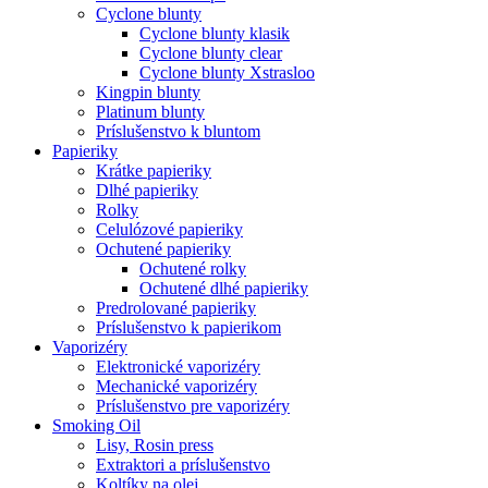
Cyclone blunty
Cyclone blunty klasik
Cyclone blunty clear
Cyclone blunty Xstrasloo
Kingpin blunty
Platinum blunty
Príslušenstvo k bluntom
Papieriky
Krátke papieriky
Dlhé papieriky
Rolky
Celulózové papieriky
Ochutené papieriky
Ochutené rolky
Ochutené dlhé papieriky
Predrolované papieriky
Príslušenstvo k papierikom
Vaporizéry
Elektronické vaporizéry
Mechanické vaporizéry
Príslušenstvo pre vaporizéry
Smoking Oil
Lisy, Rosin press
Extraktori a príslušenstvo
Koltíky na olej