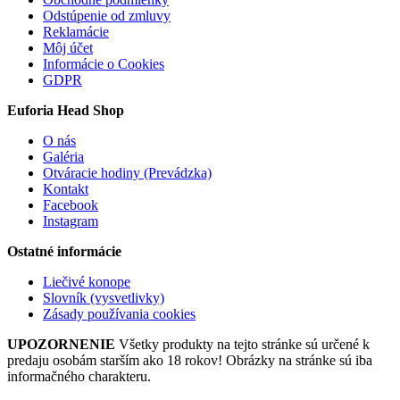
Odstúpenie od zmluvy
Reklamácie
Môj účet
Informácie o Cookies
GDPR
Euforia Head Shop
O nás
Galéria
Otváracie hodiny (Prevádzka)
Kontakt
Facebook
Instagram
Ostatné informácie
Liečivé konope
Slovník (vysvetlivky)
Zásady používania cookies
UPOZORNENIE
Všetky produkty na tejto stránke sú určené k
predaju osobám starším ako 18 rokov! Obrázky na stránke sú iba
informačného charakteru.