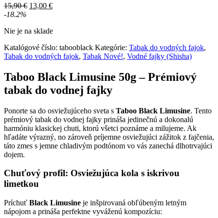
Pôvodná
Aktuálna
15,90
€
13,00
€
cena
cena
-18.2%
bola:
je:
Nie je na sklade
15,90 €.
13,00 €.
Katalógové číslo:
tabooblack
Kategórie:
Tabak do vodných fajok
,
Tabak do vodných fajok
,
Tabak Nové!
,
Vodné fajky (Shisha)
Taboo Black Limusine 50g – Prémiový
tabak do vodnej fajky
Ponorte sa do osviežujúceho sveta s
Taboo Black Limusine
. Tento
prémiový tabak do vodnej fajky prináša jedinečnú a dokonalú
harmóniu klasickej chuti, ktorú všetci poznáme a milujeme. Ak
hľadáte výrazný, no zároveň príjemne osviežujúci zážitok z fajčenia,
táto zmes s jemne chladivým podtónom vo vás zanechá dlhotrvajúci
dojem.
Chuťový profil: Osviežujúca kola s iskrivou
limetkou
Príchuť
Black Limusine
je inšpirovaná obľúbeným letným
nápojom a prináša perfektne vyváženú kompozíciu: