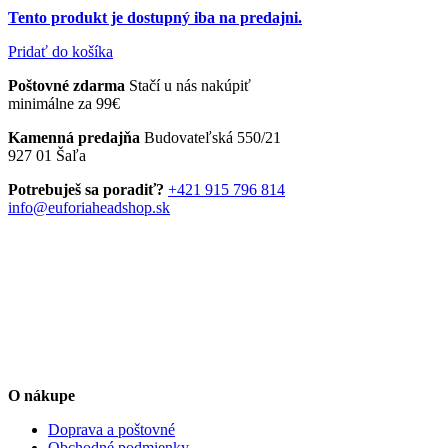
Tento produkt je dostupný iba na predajni.
Pridať do košíka
Poštovné zdarma
Stačí u nás nakúpiť
minimálne za 99€
Kamenná predajňa
Budovateľská 550/21
927 01 Šaľa
Potrebuješ sa poradiť?
+421 915 796 814
info@euforiaheadshop.sk
O nákupe
Doprava a poštovné
Obchodné podmienky