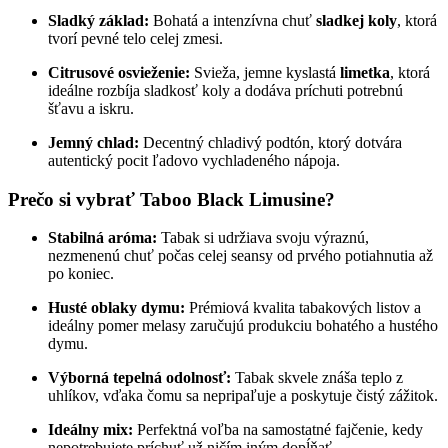
Sladký základ:
Bohatá a intenzívna chuť
sladkej koly
, ktorá
tvorí pevné telo celej zmesi.
Citrusové osvieženie:
Svieža, jemne kyslastá
limetka
, ktorá
ideálne rozbíja sladkosť koly a dodáva príchuti potrebnú
šťavu a iskru.
Jemný chlad:
Decentný chladivý podtón, ktorý dotvára
autentický pocit ľadovo vychladeného nápoja.
Prečo si vybrať Taboo Black Limusine?
Stabilná aróma:
Tabak si udržiava svoju výraznú,
nezmenenú chuť počas celej seansy od prvého potiahnutia až
po koniec.
Husté oblaky dymu:
Prémiová kvalita tabakových listov a
ideálny pomer melasy zaručujú produkciu bohatého a hustého
dymu.
Výborná tepelná odolnosť:
Tabak skvele znáša teplo z
uhlíkov, vďaka čomu sa nepripaľuje a poskytuje čistý zážitok.
Ideálny mix:
Perfektná voľba na samostatné fajčenie, kedy
nepotrebujete príchuť už ničím iným dopĺňať.