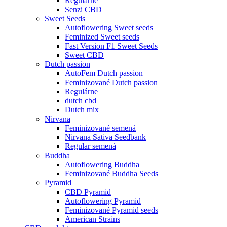
Regulárne
Senzi CBD
Sweet Seeds
Autoflowering Sweet seeds
Feminized Sweet seeds
Fast Version F1 Sweet Seeds
Sweet CBD
Dutch passion
AutoFem Dutch passion
Feminizované Dutch passion
Regulárne
dutch cbd
Dutch mix
Nirvana
Feminizované semená
Nirvana Sativa Seedbank
Regular semená
Buddha
Autoflowering Buddha
Feminizované Buddha Seeds
Pyramid
CBD Pyramid
Autoflowering Pyramid
Feminizované Pyramid seeds
American Strains