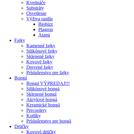
Kvetináče
Substráty
Osvetlenie
Výživa rastlín
Biobizz
Plagron
Atami
Fajky
Kamenné fajky
Silikónové fajky
Sklenené fajky
Kovové fajky
Drevené fajky
Príslušenstvo pre fajky
Bongá
Bongá VÝPREDAJ!!!
Silikónové bongá
Sklenené bongá
Akrylové bongá
Keramické bongá
Precoolery
Kotlíky
Príslušenstvo pre bongá
Drtičky
Kovové drtičky