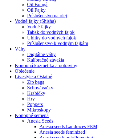
Oil Bongá
Oil Fajky
Príslušenstvo na olej
Vodné fajky (Shisha)
Vodné fajky
Tabak do vodných fajok
Uhlíky do vodných fajok
Príslušenstvo k vodným fajkám
Váhy
Digitálne váhy
Kalibračné závažia
Konopná kozmetika a potraviny
Oblečenie
Livestyle a Ostatné
Zip bags
Schovávačky
Krabičky
Hry
Poppers
Mikroskopy
Konopné semená
Anesia Seeds
Anesia seeds Landraces FEM
Anesia seeds feminized
Anesia seeds autoflowering