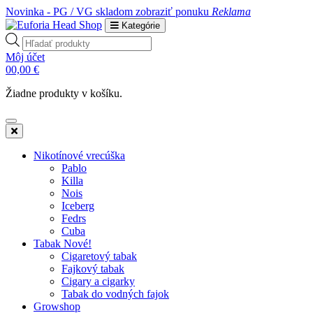
Novinka - PG / VG skladom
zobraziť ponuku
Reklama
Kategórie
Products
search
Môj účet
0
0,00
€
Žiadne produkty v košíku.
Nikotínové vrecúška
Pablo
Killa
Nois
Iceberg
Fedrs
Cuba
Tabak Nové!
Cigaretový tabak
Fajkový tabak
Cigary a cigarky
Tabak do vodných fajok
Growshop