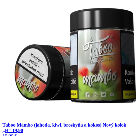
Taboo Mambo (jahoda, kiwi, broskyňa a kokos) Nový kolok
„H“ 19,90
19,90
€