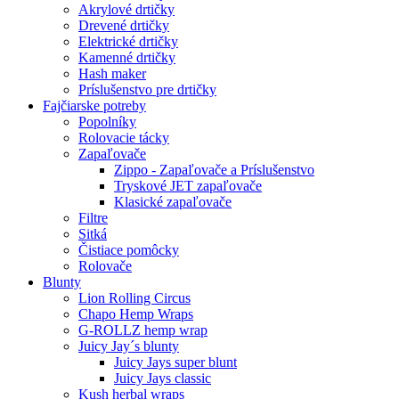
Akrylové drtičky
Drevené drtičky
Elektrické drtičky
Kamenné drtičky
Hash maker
Príslušenstvo pre drtičky
Fajčiarske potreby
Popolníky
Rolovacie tácky
Zapaľovače
Zippo - Zapaľovače a Príslušenstvo
Tryskové JET zapaľovače
Klasické zapaľovače
Filtre
Sitká
Čistiace pomôcky
Rolovače
Blunty
Lion Rolling Circus
Chapo Hemp Wraps
G-ROLLZ hemp wrap
Juicy Jay´s blunty
Juicy Jays super blunt
Juicy Jays classic
Kush herbal wraps