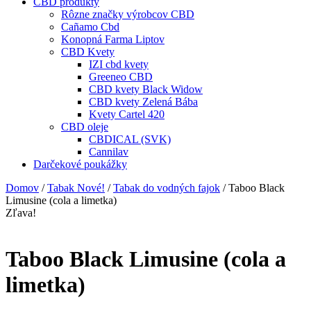
CBD produkty
Rôzne značky výrobcov CBD
Cañamo Cbd
Konopná Farma Liptov
CBD Kvety
IZI cbd kvety
Greeneo CBD
CBD kvety Black Widow
CBD kvety Zelená Bába
Kvety Cartel 420
CBD oleje
CBDICAL (SVK)
Cannilav
Darčekové poukážky
Domov
/
Tabak Nové!
/
Tabak do vodných fajok
/ Taboo Black
Limusine (cola a limetka)
Zľava!
Taboo Black Limusine (cola a
limetka)