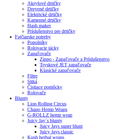
Akrylové drtičky
Drevené drtičky
Elektrické drtičky
Kamenné drtičky
Hash maker
Príslušenstvo pre drtičky
Fajčiarske potreby
Popolníky
Rolovacie tácky
Zapaľovače
Zippo - Zapaľovače a Príslušenstvo
Tryskové JET zapaľovače
Klasické zapaľovače
Filtre
Sitká
Čistiace pomôcky
Rolovače
Blunty
Lion Rolling Circus
Chapo Hemp Wraps
G-ROLLZ hemp wrap
Juicy Jay´s blunty
Juicy Jays super blunt
Juicy Jays classic
Kush herbal wraps