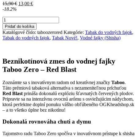
Pôvodná
Aktuálna
15,90
€
13,00
€
cena
cena
-18.2%
bola:
je:
množstvo
15,90 €.
13,00 €.
Taboo
Pridať do košíka
ZERO
Katalógové číslo:
taboozerored
Kategórie:
Tabak do vodných fajok
,
Red
Tabak do vodných fajok
,
Tabak Nové!
,
Vodné fajky (Shisha)
Blast
(malina
a
mäta)
Beznikotínová zmes do vodnej fajky
Taboo Zero – Red Blast
Zoznámte sa s inovatívnym radom od kreatívnej značky
Taboo
.
Táto prémiová tabaková alternatíva s nezameniteľnou príchuťou
Red Blast
prináša dokonalú explóziu šťavnatých červených plodov.
Pripravte sa na intenzívnu ovocnú arómu s osviežujúcim nádychom,
ktorá perfektne doplní ponuku vášho obľúbeného OGKheadshop.sk
– a to všetko úplne bez nikotínu!
Dokonalá rovnováha chuti a dymu
Tajomstvo radu Taboo Zero spočíva v inovatívnom prístupe k shisha