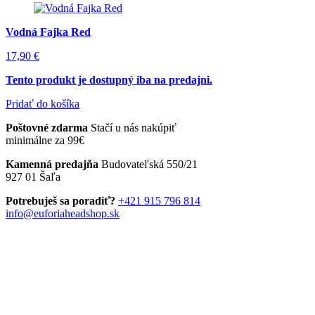
Vodná Fajka Red
17,90
€
Tento produkt je dostupný iba na predajni.
Pridať do košíka
Poštovné zdarma
Stačí u nás nakúpiť
minimálne za 99€
Kamenná predajňa
Budovateľská 550/21
927 01 Šaľa
Potrebuješ sa poradiť?
+421 915 796 814
info@euforiaheadshop.sk