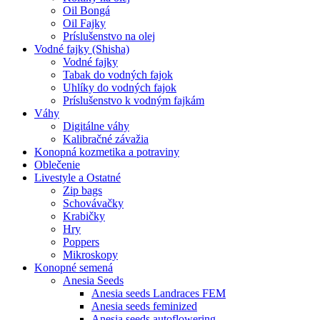
Oil Bongá
Oil Fajky
Príslušenstvo na olej
Vodné fajky (Shisha)
Vodné fajky
Tabak do vodných fajok
Uhlíky do vodných fajok
Príslušenstvo k vodným fajkám
Váhy
Digitálne váhy
Kalibračné závažia
Konopná kozmetika a potraviny
Oblečenie
Livestyle a Ostatné
Zip bags
Schovávačky
Krabičky
Hry
Poppers
Mikroskopy
Konopné semená
Anesia Seeds
Anesia seeds Landraces FEM
Anesia seeds feminized
Anesia seeds autoflowering