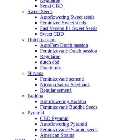
Regulárne
Senzi CBD
Sweet Seeds
Autoflowering Sweet seeds
Feminized Sweet seeds
Fast Version F1 Sweet Seeds
Sweet CBD
Dutch passion
AutoFem Dutch passion
Feminizované Dutch passion
Regulárne
dutch cbd
Dutch mix
Nirvana
Feminizované semená
Nirvana Sativa Seedbank
Regular semená
Buddha
Autoflowering Buddha
Feminizované Buddha Seeds
Pyramid
CBD Pyramid
Autoflowering Pyramid
Feminizované Pyramid seeds
American Strains