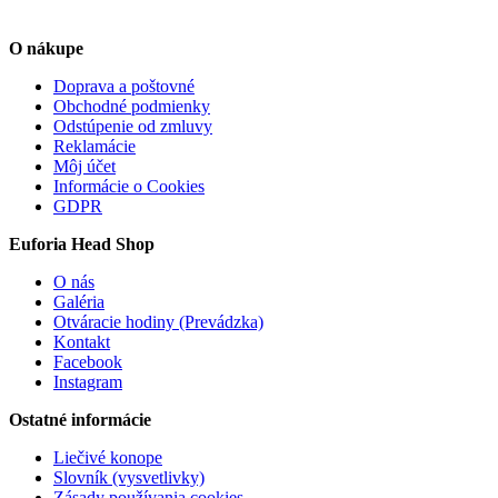
O nákupe
Doprava a poštovné
Obchodné podmienky
Odstúpenie od zmluvy
Reklamácie
Môj účet
Informácie o Cookies
GDPR
Euforia Head Shop
O nás
Galéria
Otváracie hodiny (Prevádzka)
Kontakt
Facebook
Instagram
Ostatné informácie
Liečivé konope
Slovník (vysvetlivky)
Zásady používania cookies