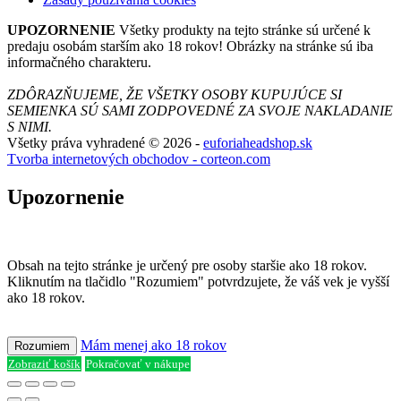
UPOZORNENIE
Všetky produkty na tejto stránke sú určené k
predaju osobám starším ako 18 rokov! Obrázky na stránke sú iba
informačného charakteru.
ZDÔRAZŇUJEME, ŽE VŠETKY OSOBY KUPUJÚCE SI
SEMIENKA SÚ SAMI ZODPOVEDNÉ ZA SVOJE NAKLADANIE
S NIMI.
Všetky práva vyhradené © 2026 -
euforiaheadshop.sk
Tvorba internetových obchodov - corteon.com
Upozornenie
Obsah na tejto stránke je určený pre osoby staršie ako 18 rokov.
Kliknutím na tlačidlo "Rozumiem" potvrdzujete, že váš vek je vyšší
ako 18 rokov.
Mám menej ako 18 rokov
Rozumiem
Zobraziť košík
Pokračovať v nákupe