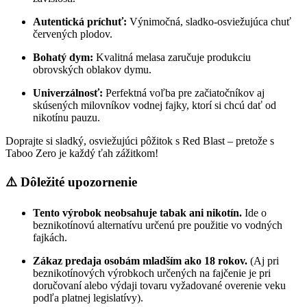
Autentická príchuť:
Výnimočná, sladko-osviežujúca chuť
červených plodov.
Bohatý dym:
Kvalitná melasa zaručuje produkciu
obrovských oblakov dymu.
Univerzálnosť:
Perfektná voľba pre začiatočníkov aj
skúsených milovníkov vodnej fajky, ktorí si chcú dať od
nikotínu pauzu.
Doprajte si sladký, osviežujúci pôžitok s Red Blast – pretože s
Taboo Zero je každý ťah zážitkom!
⚠️ Dôležité upozornenie
Tento výrobok neobsahuje tabak ani nikotín.
Ide o
beznikotínovú alternatívu určenú pre použitie vo vodných
fajkách.
Zákaz predaja osobám mladším ako 18 rokov.
(Aj pri
beznikotínových výrobkoch určených na fajčenie je pri
doručovaní alebo výdaji tovaru vyžadované overenie veku
podľa platnej legislatívy).