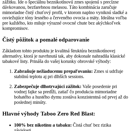
zážitku. Ide o špeciálnu beznikotínovú zmes spojenú s precízne
dávkovanou, bezfarebnou melasou. Táto kombinácia zaručuje
mimoriadne čistý chuťový profil, v ktorom naplno vyniknú sladké a
osviežujúce tóny lesného a červeného ovocia a mäty. Ideálna voľba
pre každého, kto miluje výrazné ovocné chute bez akýchkoľvek
kompromisov.
Čistý pôžitok a pomalé odparovanie
Základom tohto produktu je kvalitná štruktúra beznikotínovej
alternatívy, ktorá je navrhnutá tak, aby dokonale nahradila klasické
tabakové listy. Prináša do vašej korunky obrovské výhody:
Zabraňuje nežiaducemu prepaľovaniu:
Zmes si udržuje
stabilnú teplotu aj pri dlhších sessions.
Zabezpečuje dlhotrvajúci zážitok:
Vaše posedenie pri
vodnej fajke sa predĺži, zatiaľ čo produkcia mimoriadne
bohatého a hustého dymu zostáva konzistentná od prvej až do
poslednej minúty.
Hlavné výhody Taboo Zero Red Blast:
100% bez nikotínu a tabaku:
Čistá chuť bez rizika
závislosti.