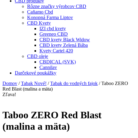
CBD produkty
Rôzne značky výrobcov CBD
Cañamo Cbd
Konopná Farma Liptov
CBD Kvety
IZI cbd kvety
Greeneo CBD
CBD kvety Black Widow
CBD kvety Zelená Bába
Kvety Cartel 420
CBD oleje
CBDICAL (SVK)
Cannilav
Darčekové poukážky
Domov
/
Tabak Nové!
/
Tabak do vodných fajok
/ Taboo ZERO
Red Blast (malina a mäta)
Zľava!
Taboo ZERO Red Blast
(malina a mäta)