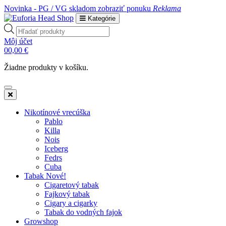
Novinka - PG / VG skladom
zobraziť ponuku
Reklama
Kategórie
Products
search
Môj účet
0
0,00
€
Žiadne produkty v košíku.
Nikotínové vrecúška
Pablo
Killa
Nois
Iceberg
Fedrs
Cuba
Tabak Nové!
Cigaretový tabak
Fajkový tabak
Cigary a cigarky
Tabak do vodných fajok
Growshop