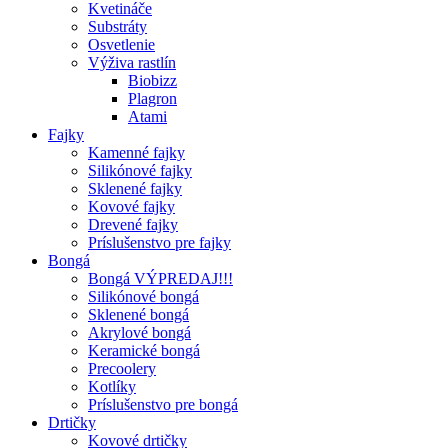
Kvetináče
Substráty
Osvetlenie
Výživa rastlín
Biobizz
Plagron
Atami
Fajky
Kamenné fajky
Silikónové fajky
Sklenené fajky
Kovové fajky
Drevené fajky
Príslušenstvo pre fajky
Bongá
Bongá VÝPREDAJ!!!
Silikónové bongá
Sklenené bongá
Akrylové bongá
Keramické bongá
Precoolery
Kotlíky
Príslušenstvo pre bongá
Drtičky
Kovové drtičky