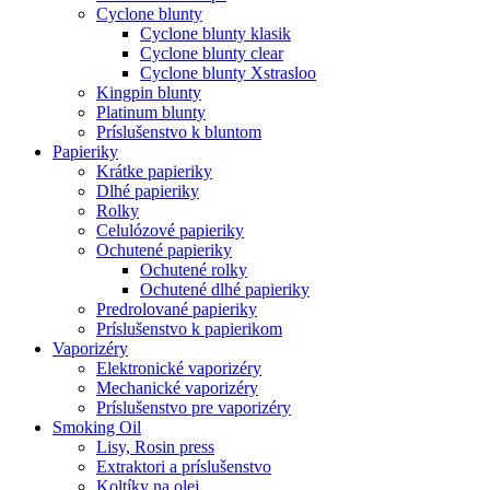
Cyclone blunty
Cyclone blunty klasik
Cyclone blunty clear
Cyclone blunty Xstrasloo
Kingpin blunty
Platinum blunty
Príslušenstvo k bluntom
Papieriky
Krátke papieriky
Dlhé papieriky
Rolky
Celulózové papieriky
Ochutené papieriky
Ochutené rolky
Ochutené dlhé papieriky
Predrolované papieriky
Príslušenstvo k papierikom
Vaporizéry
Elektronické vaporizéry
Mechanické vaporizéry
Príslušenstvo pre vaporizéry
Smoking Oil
Lisy, Rosin press
Extraktori a príslušenstvo
Koltíky na olej