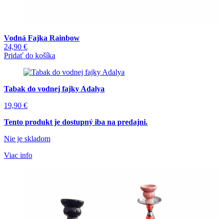
Vodná Fajka Rainbow
24,90
€
Pridať do košíka
Tabak do vodnej fajky Adalya
19,90
€
Tento produkt je dostupný iba na predajni.
Nie je skladom
Viac info