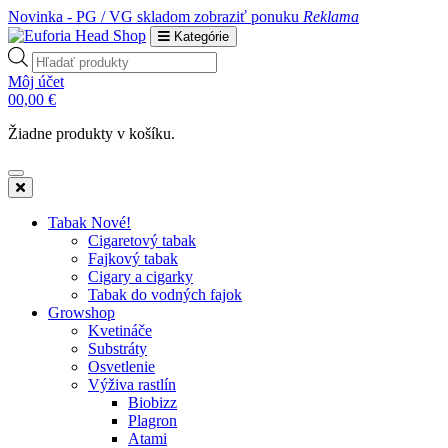
Novinka - PG / VG skladom
zobraziť ponuku
Reklama
Kategórie
Products
search
Môj účet
0
0,00
€
Žiadne produkty v košíku.
Tabak Nové!
Cigaretový tabak
Fajkový tabak
Cigary a cigarky
Tabak do vodných fajok
Growshop
Kvetináče
Substráty
Osvetlenie
Výživa rastlín
Biobizz
Plagron
Atami