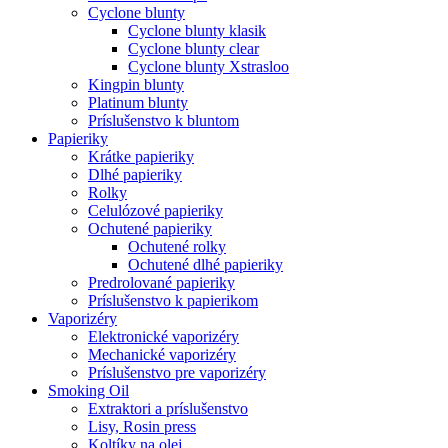
Cyclone blunty
Cyclone blunty klasik
Cyclone blunty clear
Cyclone blunty Xstrasloo
Kingpin blunty
Platinum blunty
Príslušenstvo k bluntom
Papieriky
Krátke papieriky
Dlhé papieriky
Rolky
Celulózové papieriky
Ochutené papieriky
Ochutené rolky
Ochutené dlhé papieriky
Predrolované papieriky
Príslušenstvo k papierikom
Vaporizéry
Elektronické vaporizéry
Mechanické vaporizéry
Príslušenstvo pre vaporizéry
Smoking Oil
Extraktori a príslušenstvo
Lisy, Rosin press
Koltíky na olej