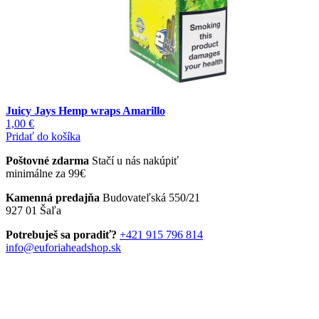
Juicy Jays Hemp wraps Amarillo
1,00
€
Pridať do košíka
Poštovné zdarma
Stačí u nás nakúpiť
minimálne za 99€
Kamenná predajňa
Budovateľská 550/21
927 01 Šaľa
Potrebuješ sa poradiť?
+421 915 796 814
info@euforiaheadshop.sk