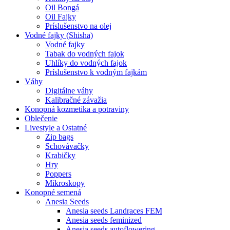
Oil Bongá
Oil Fajky
Príslušenstvo na olej
Vodné fajky (Shisha)
Vodné fajky
Tabak do vodných fajok
Uhlíky do vodných fajok
Príslušenstvo k vodným fajkám
Váhy
Digitálne váhy
Kalibračné závažia
Konopná kozmetika a potraviny
Oblečenie
Livestyle a Ostatné
Zip bags
Schovávačky
Krabičky
Hry
Poppers
Mikroskopy
Konopné semená
Anesia Seeds
Anesia seeds Landraces FEM
Anesia seeds feminized
Anesia seeds autoflowering