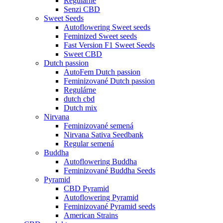
Regulárne
Senzi CBD
Sweet Seeds
Autoflowering Sweet seeds
Feminized Sweet seeds
Fast Version F1 Sweet Seeds
Sweet CBD
Dutch passion
AutoFem Dutch passion
Feminizované Dutch passion
Regulárne
dutch cbd
Dutch mix
Nirvana
Feminizované semená
Nirvana Sativa Seedbank
Regular semená
Buddha
Autoflowering Buddha
Feminizované Buddha Seeds
Pyramid
CBD Pyramid
Autoflowering Pyramid
Feminizované Pyramid seeds
American Strains