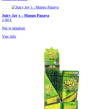
1,70 €.
1,50 €.
Juicy Jay´s – Mango Papaya
1,00
€
Nie je skladom
Viac info