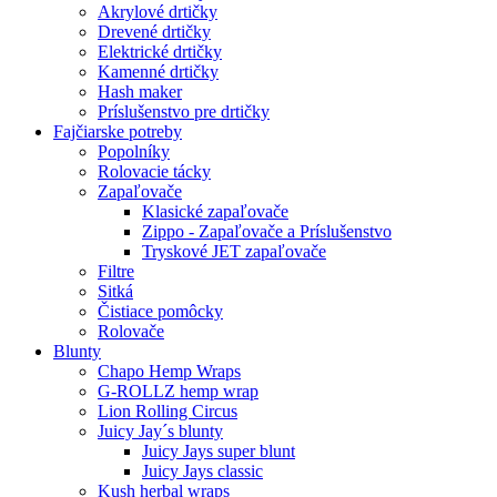
Akrylové drtičky
Drevené drtičky
Elektrické drtičky
Kamenné drtičky
Hash maker
Príslušenstvo pre drtičky
Fajčiarske potreby
Popolníky
Rolovacie tácky
Zapaľovače
Klasické zapaľovače
Zippo - Zapaľovače a Príslušenstvo
Tryskové JET zapaľovače
Filtre
Sitká
Čistiace pomôcky
Rolovače
Blunty
Chapo Hemp Wraps
G-ROLLZ hemp wrap
Lion Rolling Circus
Juicy Jay´s blunty
Juicy Jays super blunt
Juicy Jays classic
Kush herbal wraps