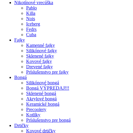
Nikotínové vrecúška
Pablo
Killa
Nois
Iceberg
Fedrs
Cuba
Fajky
Kamenné fajky
Silikónové fajky
Sklenené fajky
Kovové fajky
Drevené fajky
Príslušenstvo pre fajky
Bongá
Silikónové bongá
Bongá VÝPREDAJ!!!
Sklenené bongá
Akrylové bongá
Keramické bongá
Precoolery
Kotlíky
Príslušenstvo pre bongá
Drtičky
Kovové drtičky