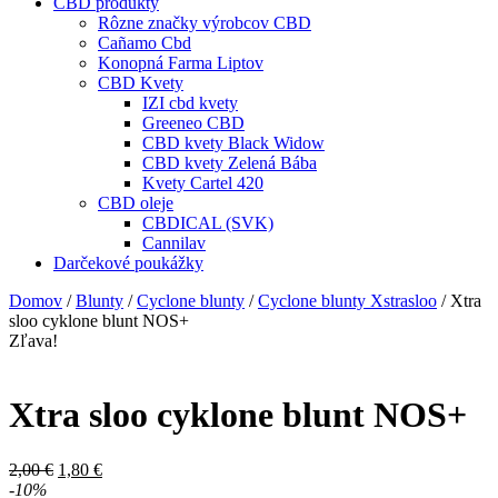
CBD produkty
Rôzne značky výrobcov CBD
Cañamo Cbd
Konopná Farma Liptov
CBD Kvety
IZI cbd kvety
Greeneo CBD
CBD kvety Black Widow
CBD kvety Zelená Bába
Kvety Cartel 420
CBD oleje
CBDICAL (SVK)
Cannilav
Darčekové poukážky
Domov
/
Blunty
/
Cyclone blunty
/
Cyclone blunty Xstrasloo
/ Xtra
sloo cyklone blunt NOS+
Zľava!
Xtra sloo cyklone blunt NOS+
Pôvodná
Aktuálna
2,00
€
1,80
€
cena
cena
-10%