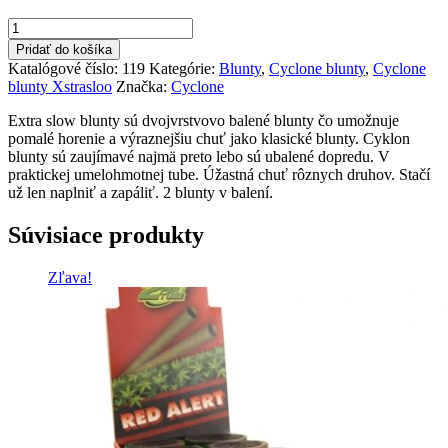
bola:
je:
množstvo
2,00 €.
1,80 €.
Xtra
Pridať do košíka
sloo
Katalógové číslo:
119
Kategórie:
Blunty
,
Cyclone blunty
,
Cyclone
cyklone
blunty Xstrasloo
Značka:
Cyclone
blunt
NOS+
Extra slow blunty sú dvojvrstvovo balené blunty čo umožnuje
pomalé horenie a výraznejšiu chuť jako klasické blunty. Cyklon
blunty sú zaujímavé najmä preto lebo sú ubalené dopredu. V
praktickej umelohmotnej tube. Úžastná chuť rôznych druhov. Stačí
už len naplniť a zapáliť. 2 blunty v balení.
Súvisiace produkty
Zľava!