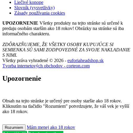
Liečivé konope
Slovník (vysvetlivky)
Zásady používania cookies
UPOZORNENIE
Všetky produkty na tejto stránke sú určené k
predaju osobám starším ako 18 rokov! Obrázky na stránke sú iba
informačného charakteru.
ZDÔRAZŇUJEME, ŽE VŠETKY OSOBY KUPUJÚCE SI
SEMIENKA SÚ SAMI ZODPOVEDNÉ ZA SVOJE NAKLADANIE
S NIMI.
Všetky práva vyhradené © 2026 -
euforiaheadshop.sk
Tvorba internetových obchodov - corteon.com
Upozornenie
Obsah na tejto stránke je určený pre osoby staršie ako 18 rokov.
Kliknutím na tlačidlo "Rozumiem" potvrdzujete, že váš vek je vyšší
ako 18 rokov.
Mám menej ako 18 rokov
Rozumiem