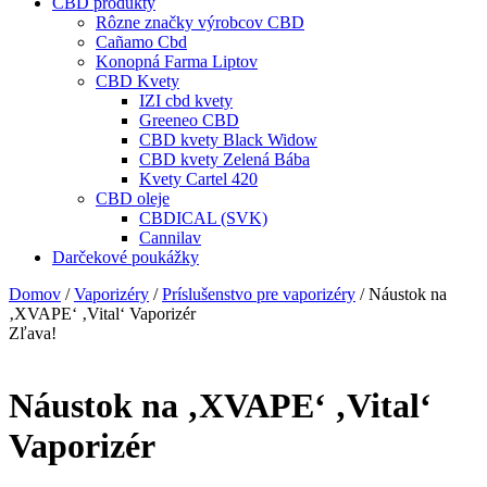
CBD produkty
Rôzne značky výrobcov CBD
Cañamo Cbd
Konopná Farma Liptov
CBD Kvety
IZI cbd kvety
Greeneo CBD
CBD kvety Black Widow
CBD kvety Zelená Bába
Kvety Cartel 420
CBD oleje
CBDICAL (SVK)
Cannilav
Darčekové poukážky
Domov
/
Vaporizéry
/
Príslušenstvo pre vaporizéry
/ Náustok na
‚XVAPE‘ ‚Vital‘ Vaporizér
Zľava!
Náustok na ‚XVAPE‘ ‚Vital‘
Vaporizér