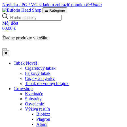
Novinka - PG / VG skladom
zobraziť ponuku
Reklama
Kategórie
Products
search
Môj účet
0
0,00
€
Žiadne produkty v košíku.
Tabak Nové!
Cigaretový tabak
Fajkový tabak
Cigary a cigarky
Tabak do vodných fajok
Growshop
Kvetináče
Substráty
Osvetlenie
Výživa rastlín
Biobizz
Plagron
Atami