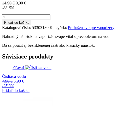
Pôvodná
Aktuálna
14,90
€
9,90
€
cena
cena
-33.6%
bola:
je:
množstvo
14,90 €.
9,90 €.
Náustok
Pridať do košíka
na
Katalógové číslo:
53303180
Kategória:
Príslušenstvo pre vaporizéry
'XVAPE'
'Vital'
Náhradný náustok na vaporizér xvape vital s precoolerom na vodu.
Vaporizér
Dá sa použit aj bez sklenenej časti ako klasický náustok.
Súvisiace produkty
Zľava!
Čistiaca voda
Pôvodná
Aktuálna
7,90
€
5,90
€
cena
cena
-25.3%
bola:
je:
Pridať do košíka
7,90 €.
5,90 €.