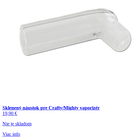
Sklenený náustok pre Crafty/Mighty vaporizér
19,90
€
Nie je skladom
Viac info