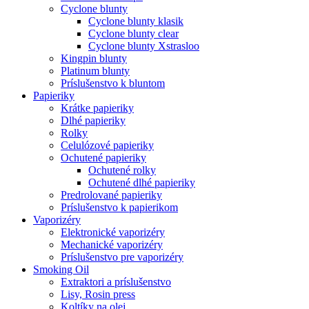
Cyclone blunty
Cyclone blunty klasik
Cyclone blunty clear
Cyclone blunty Xstrasloo
Kingpin blunty
Platinum blunty
Príslušenstvo k bluntom
Papieriky
Krátke papieriky
Dlhé papieriky
Rolky
Celulózové papieriky
Ochutené papieriky
Ochutené rolky
Ochutené dlhé papieriky
Predrolované papieriky
Príslušenstvo k papierikom
Vaporizéry
Elektronické vaporizéry
Mechanické vaporizéry
Príslušenstvo pre vaporizéry
Smoking Oil
Extraktori a príslušenstvo
Lisy, Rosin press
Koltíky na olej