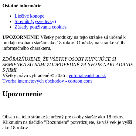
Ostatné informácie
Liečivé konope
Slovník (vysvetlivky)
Zásady používania cookies
UPOZORNENIE
Všetky produkty na tejto stránke sú určené k
predaju osobám starším ako 18 rokov! Obrázky na stránke sú iba
informačného charakteru.
ZDÔRAZŇUJEME, ŽE VŠETKY OSOBY KUPUJÚCE SI
SEMIENKA SÚ SAMI ZODPOVEDNÉ ZA SVOJE NAKLADANIE
S NIMI.
Všetky práva vyhradené © 2026 -
euforiaheadshop.sk
Tvorba internetových obchodov - corteon.com
Upozornenie
Obsah na tejto stránke je určený pre osoby staršie ako 18 rokov.
Kliknutím na tlačidlo "Rozumiem" potvrdzujete, že váš vek je vyšší
ako 18 rokov.