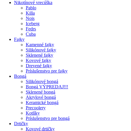
Nikotínové vrecúška
Pablo
Killa
Nois
Iceberg
Fedrs
Cuba
Fajky
Kamenné fajky
Silikónové fajky
Sklenené fajky
Kovové fajky
Drevené fajky
Príslušenstvo pre fajky
Bongá
Silikónové bongá
Bongá VÝPREDAJ!!!
Sklenené bongá
Akrylové bongá
Keramické bongá
Precoolery
Kotlíky
Príslušenstvo pre bongá
Drtičky
Kovové drtičky