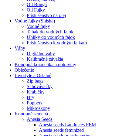
Oil Bongá
Oil Fajky
Príslušenstvo na olej
Vodné fajky (Shisha)
Vodné fajky
Tabak do vodných fajok
Uhlíky do vodných fajok
Príslušenstvo k vodným fajkám
Váhy
Digitálne váhy
Kalibračné závažia
Konopná kozmetika a potraviny
Oblečenie
Livestyle a Ostatné
Zip bags
Schovávačky
Krabičky
Hry
Poppers
Mikroskopy
Konopné semená
Anesia Seeds
Anesia seeds Landraces FEM
Anesia seeds feminized
Anesia seeds autoflowering