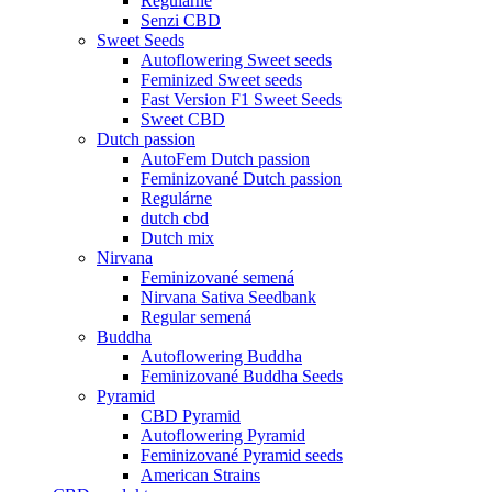
Regulárne
Senzi CBD
Sweet Seeds
Autoflowering Sweet seeds
Feminized Sweet seeds
Fast Version F1 Sweet Seeds
Sweet CBD
Dutch passion
AutoFem Dutch passion
Feminizované Dutch passion
Regulárne
dutch cbd
Dutch mix
Nirvana
Feminizované semená
Nirvana Sativa Seedbank
Regular semená
Buddha
Autoflowering Buddha
Feminizované Buddha Seeds
Pyramid
CBD Pyramid
Autoflowering Pyramid
Feminizované Pyramid seeds
American Strains