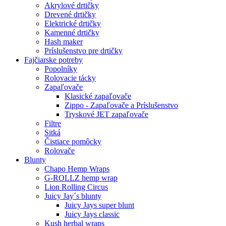
Akrylové drtičky
Drevené drtičky
Elektrické drtičky
Kamenné drtičky
Hash maker
Príslušenstvo pre drtičky
Fajčiarske potreby
Popolníky
Rolovacie tácky
Zapaľovače
Klasické zapaľovače
Zippo - Zapaľovače a Príslušenstvo
Tryskové JET zapaľovače
Filtre
Sitká
Čistiace pomôcky
Rolovače
Blunty
Chapo Hemp Wraps
G-ROLLZ hemp wrap
Lion Rolling Circus
Juicy Jay´s blunty
Juicy Jays super blunt
Juicy Jays classic
Kush herbal wraps